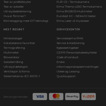
Test av jordfeilbryter
FLIR C5 – Termokamera
Test av solceller
Elma Themo x250 Termokamera
Ultralydsdetektering
Elma BM2805 Multimeter
Hva er flimmer?
Eurotest XC – NEK400 tester
Klimalogging med IOT teknologi
Elma Laser x2 krysslaser
MEST BESØKT
SERVICESENTER
Minikataloger
Serviceskjema RMA
Installatørens favoritter
Service & Kalibrering
Termografering
Kjøpsbetingelser
Multimeter
GDPR Persondatabeskyttelse
Blowerdoor
Code of conduct
Solcellemåling
Endre
Ultralyd deteksjon
informasjonskapselinnstillinger
Ventilasjon & Klima
Utleie og Leasing
Sikkerhetskrav IEC 61010-1
Quicksupport
Betalingsmetoder