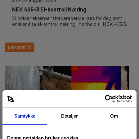
25.
- 26. august 2026
NEK 405-3 El-kontroll Næring
Vi holder eksamensforberedende kurs for deg som
ønsker å ta el-kontroll næring i henhold til NEK 405-3.
Les mer
Samtykke
Detaljer
Om
Denne nettsiden bruker cookies