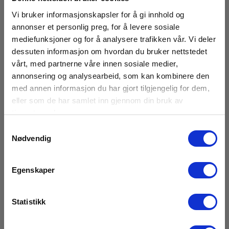
27.
- 28. august 2026
Vi bruker informasjonskapsler for å gi innhold og
NEK 405 Elkontroll Landbruk
annonser et personlig preg, for å levere sosiale
Vi holder eksamensforberedende dagskurs i 405
mediefunksjoner og for å analysere trafikken vår. Vi deler
Landbruk.
dessuten informasjon om hvordan du bruker nettstedet
vårt, med partnerne våre innen sosiale medier,
annonsering og analysearbeid, som kan kombinere den
Les mer
med annen informasjon du har gjort tilgjengelig for dem,
eller som de har samlet inn gjennom din bruk av
tjenestene deres.
Samtykkevalg
Nødvendig
Egenskaper
Statistikk