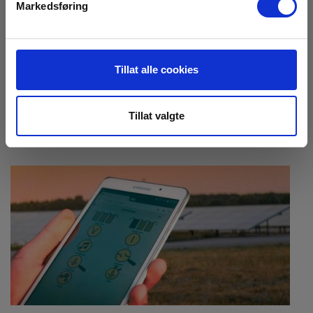
Markedsføring
01.
- 03. september 2026
NEK 405-1 Elektrotermografi (Level I)
Sertifiseringskurs i termografi, hvor deltageren lærer
Tillat alle cookies
seg alle begrep, teori og praktisk termografering.
Tillat valgte
Les mer