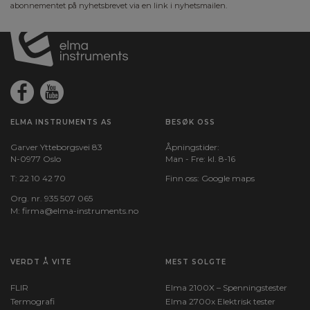
abonnementet på nyhetsbrevet via en link i nyhetsmailen.
ELMA INSTRUMENTS AS
BESØK OSS
Garver Ytteborgsvei 83
Åpningstider:
N-0977 Oslo
Man - Fre: kl. 8-16
T:
22 10 42 70
Finn oss:
Google maps
Org. nr. 935 507 065
M:
firma@elma-instruments.no​
VERDT Å VITE
MEST SOLGTE
FLIR
Elma 2100X – Spenningstester
Termografi
Elma 2700x Elektrisk tester