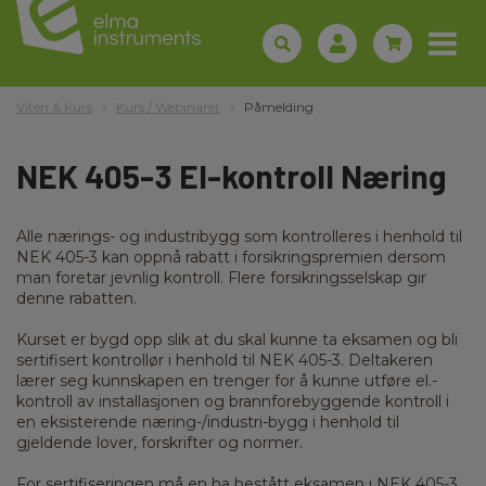
Viten & Kurs
Kurs / Webinarer
Påmelding
NEK 405-3 El-kontroll Næring
Alle nærings- og industribygg som kontrolleres i henhold til
NEK 405-3 kan oppnå rabatt i forsikringspremien dersom
man foretar jevnlig kontroll. Flere forsikringsselskap gir
denne rabatten.
Kurset er bygd opp slik at du skal kunne ta eksamen og bli
sertifisert kontrollør i henhold til NEK 405-3. Deltakeren
lærer seg kunnskapen en trenger for å kunne utføre el.-
kontroll av installasjonen og brannforebyggende kontroll i
en eksisterende næring-/industri-bygg i henhold til
gjeldende lover, forskrifter og normer.
For sertifiseringen må en ha bestått eksamen i NEK 405-3,