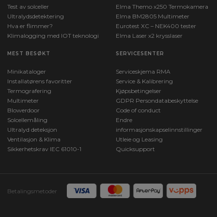
Test av solceller
Elma Themo x250 Termokamera
Ultralydsdetektering
Elma BM2805 Multimeter
Hva er flimmer?
Eurotest XC – NEK400 tester
Klimalogging med IOT teknologi
Elma Laser x2 krysslaser
MEST BESØKT
SERVICESENTER
Minikataloger
Serviceskjema RMA
Installatørens favoritter
Service & Kalibrering
Termografering
Kjøpsbetingelser
Multimeter
GDPR Persondatabeskyttelse
Blowerdoor
Code of conduct
Solcellemåling
Endre
Ultralyd deteksjon
informasjonskapselinnstillinger
Ventilasjon & Klima
Utleie og Leasing
Sikkerhetskrav IEC 61010-1
Quicksupport
Betalingsmetoder