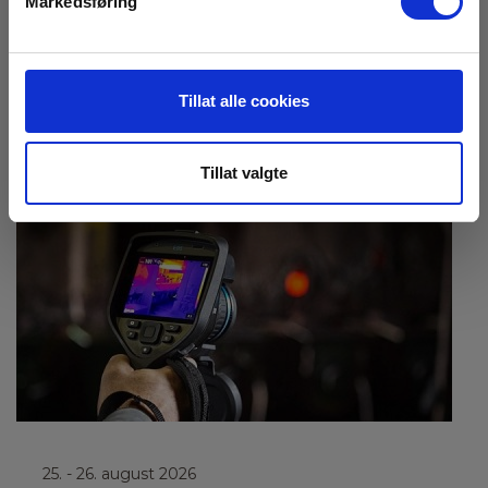
Markedsføring
NEK 405-2 El-kontroll Bolig
Vi holder eksamensforberedende dagskurs for deg
som ønsker å ta el-kontroll bolig i henhold til NEK
405-2.
Tillat alle cookies
Les mer
Tillat valgte
25.
- 26. august 2026