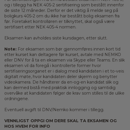
og i tillegg ha NEK 405-2 sertifisering som bestått innenfor
de siste 12 måneder. Derfor er det viktig å melde seg på
boligkurs 405-2 om du ikke har bestått bolig eksamen fra
før. Foretaket kontrolløren er tilknyttet, skal også være
sertifisert etter NEK 405-4 normen.
Eksamen kan avholdes siste kursdagen, etter slutt.
Note:
For eksamen som bør gjennomføres innen kort tid
etter kurset kan deltagere før kurset, avtale med NEMKO
eller DNV for å ta en eksamen via Skype eller Teams. En slik
eksamen vil da foregå i kontrollerte former hvor
sertifiseringsorganet er i dialog med kandidaten i et to-veis
digitalt møte, hvor kandidaten deler skjerm og benytter
videokamera. De håndterer da en-og-en kandidat slik og
kan dermed bistå med praktisk innlogging og samtidig
overvåke at kandidaten følger de krav som stilles til de ulike
ordningene.
Eventuell avgift til DNV/Nemko kommer i tillegg.
VENNLIGST OPPGI OM DERE SKAL TA EKSAMEN OG
HOS HVEM FOR INFO