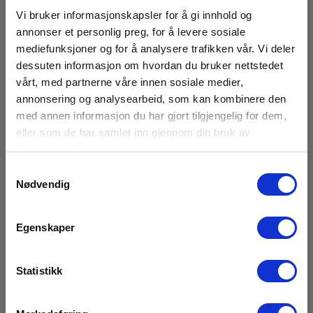
Vi holder eksamensforberedende kurs for deg som
Vi bruker informasjonskapsler for å gi innhold og
ønsker å ta Kompetanse for kontrollforetak og
annonser et personlig preg, for å levere sosiale
personell i henhold til NEK 405-2-3.
mediefunksjoner og for å analysere trafikken vår. Vi deler
dessuten informasjon om hvordan du bruker nettstedet
vårt, med partnerne våre innen sosiale medier,
Les mer
annonsering og analysearbeid, som kan kombinere den
med annen informasjon du har gjort tilgjengelig for dem,
eller som de har samlet inn gjennom din bruk av
tjenestene deres.
Samtykkevalg
Nødvendig
Egenskaper
Statistikk
24. august 2026