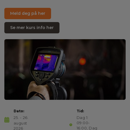
Meld deg på her
Se mer kurs info her
Dato:
Tid:
25.
-
26.
Dag 1:
09:00-
august
16:00, Dag
2026