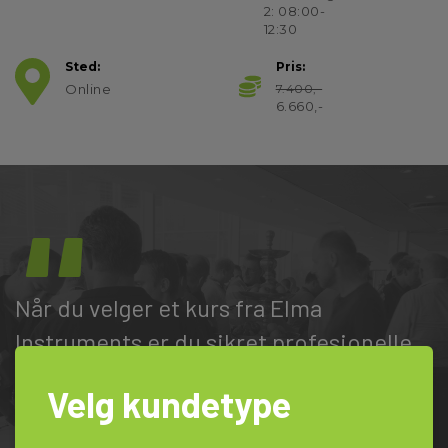
2: 08:00-
12:30
Sted:
Pris:
Online
7.400,-
6.660,-
Når du velger et kurs fra Elma
Instruments er du sikret profesjonelle
undervisere og spennende innhold.
Velg kundetype