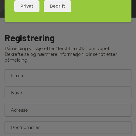
Joacim Rylander – Teknisk Sjef
Elma Instruments
Privat
Bedrift
Registrering
Påmelding vil skje etter ”først-til-mølla” prinsippet.
Bekreftelse og nærmere informasjon, blir sendt etter
påmelding.