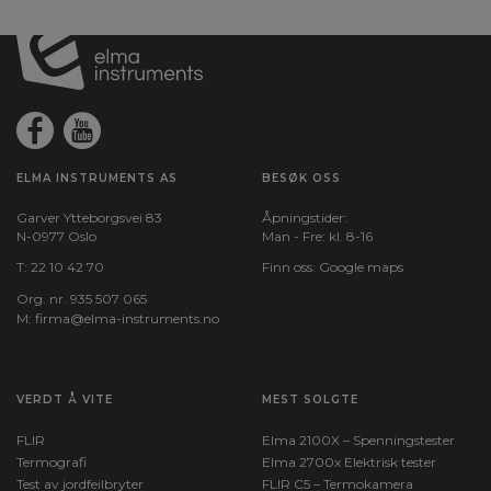
ELMA INSTRUMENTS AS
BESØK OSS
Garver Ytteborgsvei 83
Åpningstider:
N-0977 Oslo
Man - Fre: kl. 8-16
T:
22 10 42 70
Finn oss:
Google maps
Org. nr. 935 507 065
M:
firma@elma-instruments.no​
VERDT Å VITE
MEST SOLGTE
FLIR
Elma 2100X – Spenningstester
Termografi
Elma 2700x Elektrisk tester
Test av jordfeilbryter
FLIR C5 – Termokamera