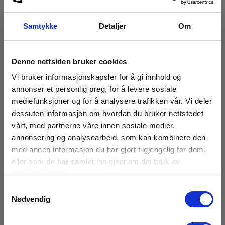
Samtykke
Detaljer
Om
Denne nettsiden bruker cookies
Vi bruker informasjonskapsler for å gi innhold og
Instrumenter i klasse A
annonser et personlig preg, for å levere sosiale
Klasse A-instrumenter er utviklet for å oppdage og
mediefunksjoner og for å analysere trafikken vår. Vi deler
dokumentere elektriske hendelser med høy presisjon og
dessuten informasjon om hvordan du bruker nettstedet
tidsoppløsning. De kan nøyaktig registrere: Spenningsavvik,
frekvensvariasjoner, transienter, harmoniske forstyrrelser.
vårt, med partnerne våre innen sosiale medier,
Instrumentet benyttes der det stilles krav til:
annonsering og analysearbeid, som kan kombinere den
Målenøyaktighet, dataintegritet og sporbarhet.
med annen informasjon du har gjort tilgjengelig for dem,
Resultatene er sammenlignbare og juridisk holdbare, og
eller som de har samlet inn gjennom din bruk av
egner seg derfor godt i situasjoner som krever
tjenestene deres.
dokumentasjon ved klager på leveringskvalitet eller svikt i
sensitivt utstyr.
Samtykkevalg
Nødvendig
> Se produktene her