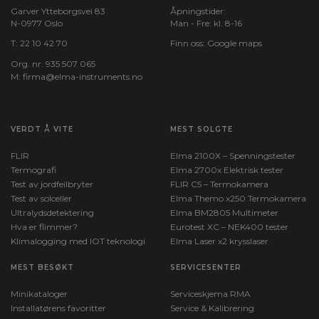
Garver Ytteborgsvei 83
Åpningstider:
N-0977 Oslo
Man - Fre: kl. 8-16
T:
22 10 42 70
Finn oss:
Google maps
Org. nr. 935 507 065
M:
firma@elma-instruments.no​
VERDT Å VITE
MEST SOLGTE
FLIR
Elma 2100X – Spenningstester
Termografi
Elma 2700x Elektrisk tester
Test av jordfeilbryter
FLIR C5 – Termokamera
Test av solceller
Elma Themo x250 Termokamera
Ultralydsdetektering
Elma BM2805 Multimeter
Hva er flimmer?
Eurotest XC – NEK400 tester
Klimalogging med IOT teknologi
Elma Laser x2 krysslaser
MEST BESØKT
SERVICESENTER
Minikataloger
Serviceskjema RMA
Installatørens favoritter
Service & Kalibrering