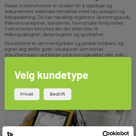
Klasse A-instrumenter er utviklet for å oppdage og
dokumentere elektriske hendelser med høy presisjon og
tidsoppløsning. De kan nøyaktig registrere: Spenningsavvik,
frekvensvariasjoner, transienter, harmoniske forstyrrelser.
Instrumentet benyttes der det stilles krav til:
Målenøyaktighet, dataintegritet og sporbarhet.
Resultatene er sammenlignbare og juridisk holdbare, og
egner seg derfor godt i situasjoner som krever
dokumentasjon ved klager på leveringskvalitet eller svikt i
sensitivt utstyr.
Velg kundetype
Anbefalte instrumenter for klasse A​
:
Privat
Bedrift