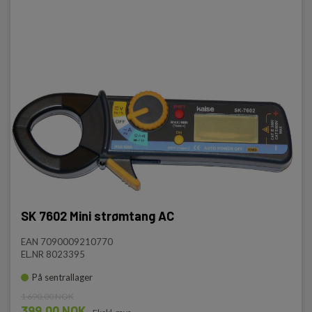
SK 7602 Mini strømtang AC
EAN 7090009210770
EL.NR 8023395
På sentrallager
1 690,00 NOK
399,00 NOK