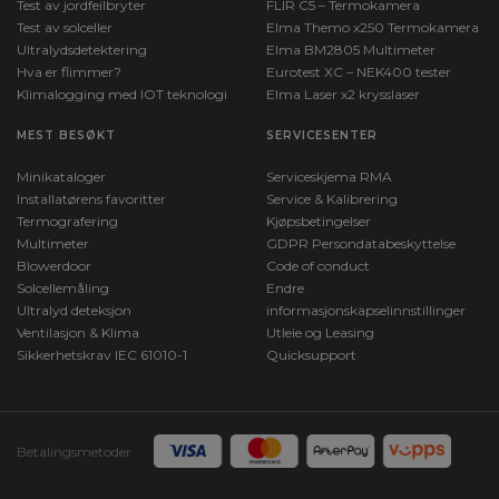
Test av jordfeilbryter
FLIR C5 – Termokamera
Test av solceller
Elma Themo x250 Termokamera
Ultralydsdetektering
Elma BM2805 Multimeter
Hva er flimmer?
Eurotest XC – NEK400 tester
Klimalogging med IOT teknologi
Elma Laser x2 krysslaser
MEST BESØKT
SERVICESENTER
Minikataloger
Serviceskjema RMA
Installatørens favoritter
Service & Kalibrering
Termografering
Kjøpsbetingelser
Multimeter
GDPR Persondatabeskyttelse
Blowerdoor
Code of conduct
Solcellemåling
Endre
Ultralyd deteksjon
informasjonskapselinnstillinger
Ventilasjon & Klima
Utleie og Leasing
Sikkerhetskrav IEC 61010-1
Quicksupport
Betalingsmetoder