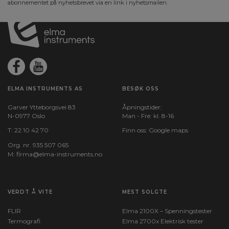
abonnementet på nyhetsbrevet via en link i nyhetsmailen.
ELMA INSTRUMENTS AS
BESØK OSS
Garver Ytteborgsvei 83
Åpningstider:
N-0977 Oslo
Man - Fre: kl. 8-16
T:
22 10 42 70
Finn oss:
Google maps
Org. nr. 935 507 065
M:
firma@elma-instruments.no​
VERDT Å VITE
MEST SOLGTE
FLIR
Elma 2100X – Spenningstester
Termografi
Elma 2700x Elektrisk tester