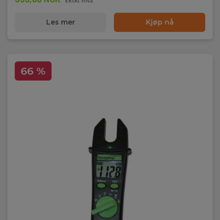
Ekskl. mva
Les mer
Kjøp nå
66 %
Lagersalg - kun gyldig så lenge
lageret rekker!