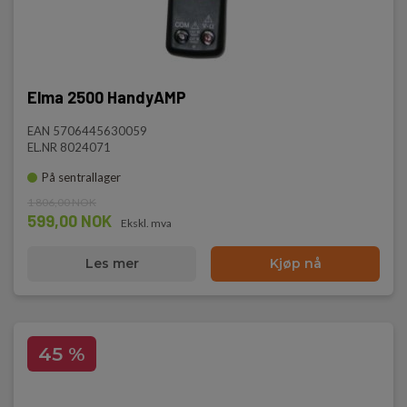
Elma 2500 HandyAMP
EAN 5706445630059
EL.NR 8024071
På sentrallager
1 806,00 NOK
599,00 NOK
Ekskl. mva
Les mer
Kjøp nå
45 %