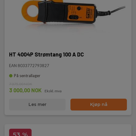
HT 4004P Strømtang 100 A DC
EAN 8033772793827
På sentrallager
7 375,00 NOK
3 000,00 NOK
Ekskl. mva
Les mer
Kjøp nå
53 %