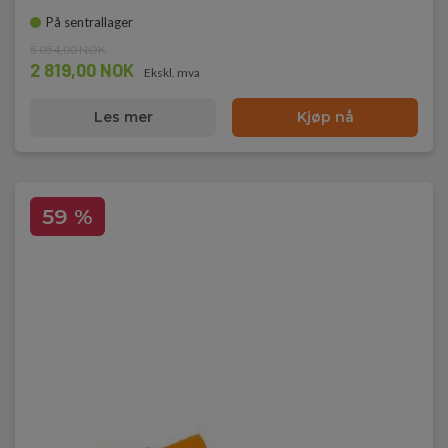
På sentrallager
5 054,00 NOK
2 819,00 NOK
Ekskl. mva
Les mer
Kjøp nå
59 %