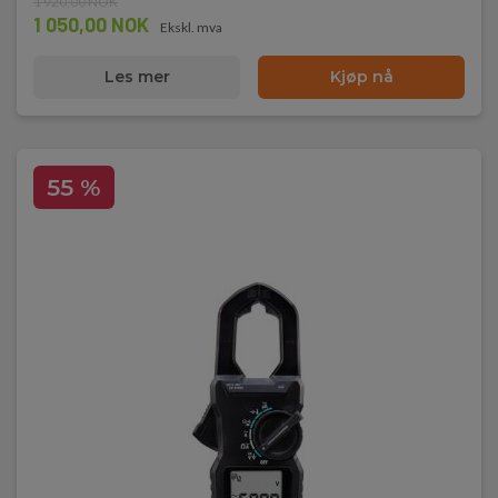
1 920,00 NOK
1 050,00 NOK
Ekskl. mva
Les mer
Kjøp nå
55 %