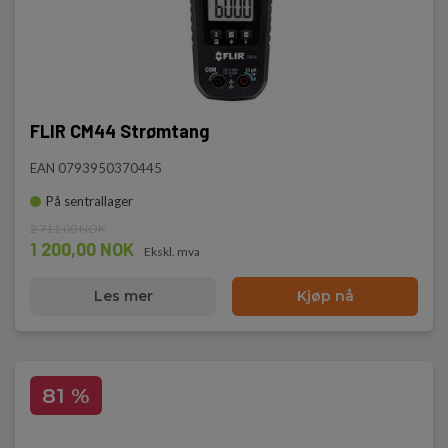
FLIR CM44 Strømtang
EAN 0793950370445
På sentrallager
2 711,00 NOK
1 200,00 NOK
Ekskl. mva
Les mer
Kjøp nå
81 %