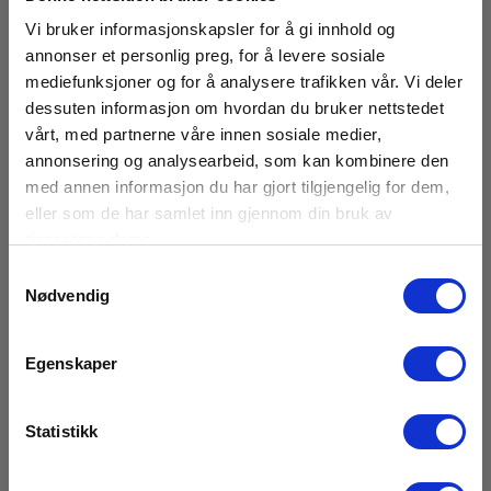
Vi bruker informasjonskapsler for å gi innhold og
3 445,00 NOK
627,00 NOK
Ekskl. mva
annonser et personlig preg, for å levere sosiale
mediefunksjoner og for å analysere trafikken vår. Vi deler
Les mer
Kjøp nå
dessuten informasjon om hvordan du bruker nettstedet
vårt, med partnerne våre innen sosiale medier,
annonsering og analysearbeid, som kan kombinere den
med annen informasjon du har gjort tilgjengelig for dem,
41 %
eller som de har samlet inn gjennom din bruk av
tjenestene deres.
Samtykkevalg
Nødvendig
Egenskaper
Statistikk