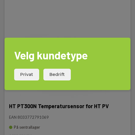
Velg kundetype
Privat
Bedrift
HT PT300N Temperatursensor for HT PV
EAN 8033772791069
På sentrallager