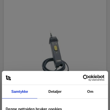
Fjernkontrollprobe til CA 6525 og 6543
Samtykke
Detaljer
Om
EAN 5706445291106
EL.NR 8022570
Denne nettsiden bruker cookies
Lav lagerbeholdning