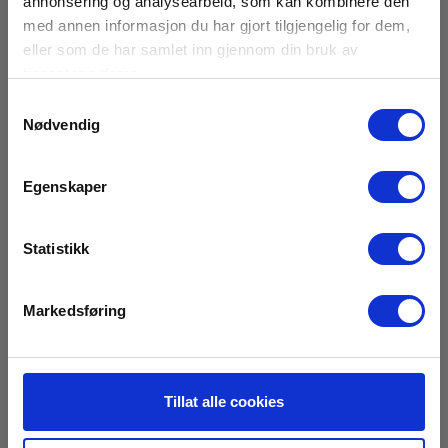
annonsering og analysearbeid, som kan kombinere den
med annen informasjon du har gjort tilgjengelig for dem,
eller som de har samlet inn gjennom din bruk av
tjenestene deres.
Samtykkevalg
Nødvendig
Tilbehør
Egenskaper
Statistikk
Markedsføring
Tillat alle cookies