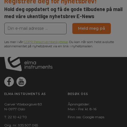
Registrere deg for nyhetsbrev!
Hold deg oppdatert og få de gode tilbudene på mail
med våre ukentlige nyhetsbrev E-News
Meld meg på
Les mer i vår
GDPR Personvernbeskyttelse
. Du kan når som helst avslutte
abonnementet på nyhetsbrevet via en link i nyhetsmailen.
ELMA INSTRUMENTS AS
BESØK OSS
Garver Ytteborgsvei 83
Åpningstider:
N-0977 Oslo
Man - Fre: kl. 8-16
T:
22 10 42 70
Finn oss:
Google maps
Org. nr. 935 507 065