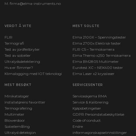
M:
firma@elma-instruments.no​
VERDT Å VITE
MEST SOLGTE
FLIR
Elma 2100X – Spenningstester
Termografi
Elma 2700x Elektrisk tester
Test av jordfeilbryter
FLIR C5 – Termokamera
Test av solceller
Elma Themo x250 Termokamera
Ultralydsdetektering
Elma BM2805 Multimeter
Hva er flimmer?
Eurotest XC – NEK400 tester
Klimalogging med IOT teknologi
Elma Laser x2 krysslaser
MEST BESØKT
SERVICESENTER
Minikataloger
Serviceskjema RMA
Installatørens favoritter
Service & Kalibrering
Termografering
Kjøpsbetingelser
Multimeter
GDPR Persondatabeskyttelse
Blowerdoor
Code of conduct
Solcellemåling
Endre
Ultralyd deteksjon
informasjonskapselinnstillinger