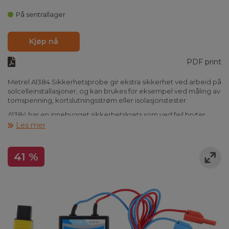
På sentrallager
Kjøp nå
PDF print
Metrel A1384 Sikkerhetsprobe gir ekstra sikkerhet ved arbeid på
solcelleinstallasjoner, og kan brukes for eksempel ved måling av
tomspenning, kortslutningsstrøm eller isolasjonstester.
A1384 har en innebygget sikkerhetskrets som ved feil bryter
forbindelsen mellom måleinstrument og solcelleinstallasjon.
Les mer
41 %