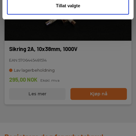
Tillat valgte
Sikring 2A, 10x38mm, 1000V
EAN 5706445481514
Lav lagerbeholdning
295,00 NOK
Ekskl. mva
Les mer
Kjøp nå