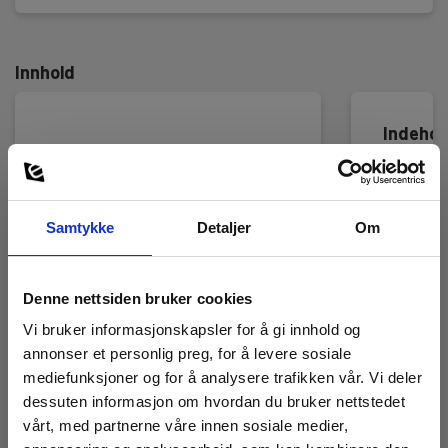
Innhold
Indehol
Oppgrad
av
Samtykke
Detaljer
Om
MI3109
fra
Standar
til
Denne nettsiden bruker cookies
PRO
Vi bruker informasjonskapsler for å gi innhold og
annonser et personlig preg, for å levere sosiale
mediefunksjoner og for å analysere trafikken vår. Vi deler
Oppgradering av MI3109
dessuten informasjon om hvordan du bruker nettstedet
fra Standard til PRO
vårt, med partnerne våre innen sosiale medier,