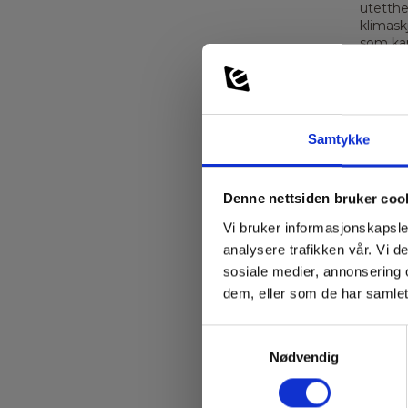
utetthe
klimask
som kan
Elma In
kan det
teste u
og term
Samtykke
Insp
Denne nettsiden bruker coo
Vi bruker informasjonskapsler
Beskriv
analysere trafikken vår. Vi 
En blow
sosiale medier, annonsering 
forbind
dem, eller som de har samlet
energie
Her er 
Samtykkevalg
Nødvendig
F
i
p