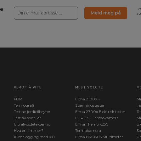
ne
Le
Meld meg på
av
VERDT Å VITE
MEST SOLGTE
M
FLIR
Elma 2100X –
Mi
Termografi
Spenningstester
In
Test av jordfeilbryter
Elma 2700x Elektrisk tester
Te
Test av solceller
FLIR C5 – Termokamera
Mu
Ultralydsdetektering
Elma Themo x250
Bl
Hva er flimmer?
Termokamera
So
Klimalogging med IOT
Elma BM2805 Multimeter
Ul