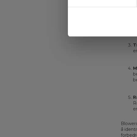
B
v
g
T
en
M
b
b
R
R
en
Blowerd
å ident
forbedr