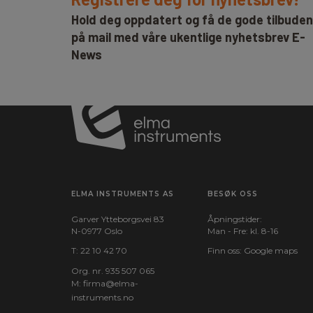
Hold deg oppdatert og få de gode tilbude
på mail med våre ukentlige nyhetsbrev E-
News
ELMA INSTRUMENTS AS
BESØK OSS
Garver Ytteborgsvei 83
Åpningstider:
N-0977 Oslo
Man - Fre: kl. 8-16
T:
22 10 42 70
Finn oss:
Google maps
Org. nr. 935 507 065
M:
firma@elma-
instruments.no​