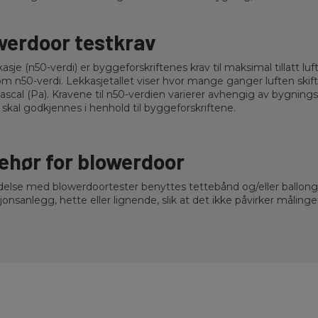
werdoor testkrav
asje (n50-verdi) er byggeforskriftenes krav til maksimal tillatt luf
om n50-verdi. Lekkasjetallet viser hvor mange ganger luften skifte
ascal (Pa). Kravene til n50-verdien varierer avhengig av bygnin
skal godkjennes i henhold til byggeforskriftene.
behør for blowerdoor
ndelse med blowerdoortester benyttes tettebånd og/eller ballong
sjonsanlegg, hette eller lignende, slik at det ikke påvirker måling