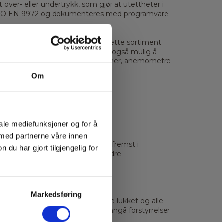
 over- eller undertrykk, som gjør at utettheter i
9 / ISO EN 9972 og dokumenteres med programvare
 Minneapolis og Retrotec. Med dette sortiment
gg. Med Ductester systemer er det også mulig å
r kan det også benyttes røykmaskiner, anemometre
Om
ygg
iale mediefunksjoner og for å
es?
 med partnerne våre innen
lekkasjer i en bygning, først og fremst i
u har gjort tilgjengelig for
sektoren for å evaluere og forbedre
Markedsføring
e ytterdører og vinduer skal være lukket og alle
g må også være slått av for å unngå forstyrrelser