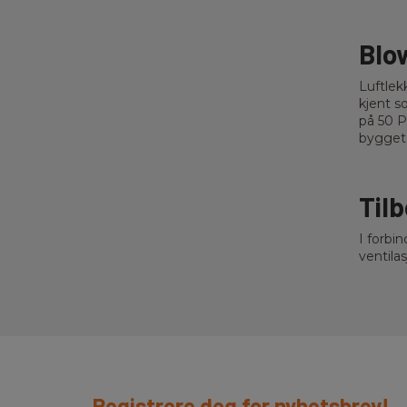
Blo
Luftlekk
kjent s
på 50 P
bygget 
Til
I forbi
ventila
Registrere deg for nyhetsbrev!