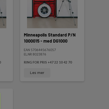
N
Minneapolis Standard P/N
1000015 - med DG1000
EAN 5706445676057
EL.NR 8023876
0
RING FOR PRIS +47 22 10 42 70
Les mer