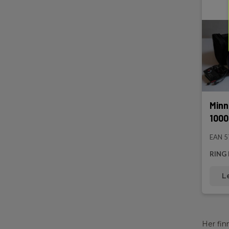
Minn
1000
EAN 
RING 
L
Her finn