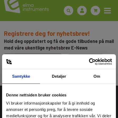
Registrere deg for nyhetsbrev!
Hold deg oppdatert og få de gode tilbudene på mail
med våre ukentlige nyhetsbrev E-News
Meld meg på
Les mer i vår
GDPR Personvernbeskyttelse
. Du kan når som helst avslutte
abonnementet på nyhetsbrevet via en link i nyhetsmailen.
Samtykke
Detaljer
Om
Velg kundetype
Denne nettsiden bruker cookies
Vi bruker informasjonskapsler for å gi innhold og
annonser et personlig preg, for å levere sosiale
Privat
Bedrift
mediefunksjoner og for å analysere trafikken vår. Vi deler