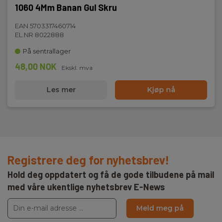
1060 4Mm Banan Gul Skru
EAN 5703317460714
EL.NR 8022888
På sentrallager
48,00 NOK
Ekskl. mva
Les mer
Kjøp nå
Registrere deg for nyhetsbrev!
Hold deg oppdatert og få de gode tilbudene på mail
med våre ukentlige nyhetsbrev E-News
Meld meg på