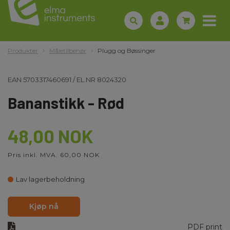
Produkter
Måletilbehør
Plugg og Bøssinger
EAN
5703317460691
/
EL.NR
8024320
Bananstikk - Rød
48,00 NOK
Pris inkl. MVA. 60,00 NOK
Lav lagerbeholdning
Kjøp nå
PDF print