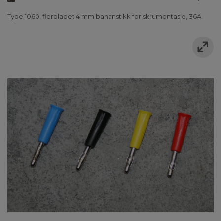
Type 1060, flerbladet 4 mm bananstikk for skrumontasje, 36A.