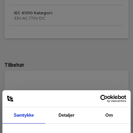
IEC 61010 Kategori:
33V AC / 70V DC
Tilbehør
Samtykke
Detaljer
Om