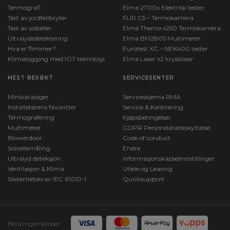
Termografi
Elma 2700x Elektrisk tester
Test av jordfeilbryter
FLIR C5 – Termokamera
Test av solceller
Elma Themo x250 Termokamera
Ultralydsdetektering
Elma BM2805 Multimeter
Hva er flimmer?
Eurotest XC – NEK400 tester
Klimalogging med IOT teknologi
Elma Laser x2 krysslaser
MEST BESØKT
SERVICESENTER
Minikataloger
Serviceskjema RMA
Installatørens favoritter
Service & Kalibrering
Termografering
Kjøpsbetingelser
Multimeter
GDPR Persondatabeskyttelse
Blowerdoor
Code of conduct
Solcellemåling
Endre
Ultralyd deteksjon
informasjonskapselinnstillinger
Ventilasjon & Klima
Utleie og Leasing
Sikkerhetskrav IEC 61010-1
Quicksupport
Betalingsmetoder