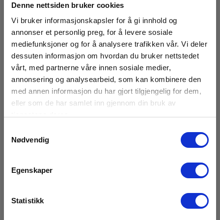
Denne nettsiden bruker cookies
Vi bruker informasjonskapsler for å gi innhold og
annonser et personlig preg, for å levere sosiale
mediefunksjoner og for å analysere trafikken vår. Vi deler
dessuten informasjon om hvordan du bruker nettstedet
vårt, med partnerne våre innen sosiale medier,
annonsering og analysearbeid, som kan kombinere den
med annen informasjon du har gjort tilgjengelig for dem,
eller som de har samlet inn gjennom din bruk av
1060 4Mm Banan Blå Skru
tjenestene deres.
Samtykkevalg
EAN 5703317460707
Nødvendig
EL.NR 8024322
På sentrallager
Egenskaper
48,00 NOK
Ekskl. mva
Les mer
Kjøp nå
Statistikk