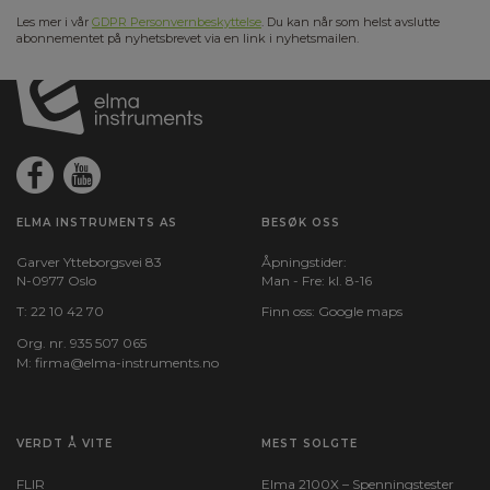
Les mer i vår
GDPR Personvernbeskyttelse
. Du kan når som helst avslutte
abonnementet på nyhetsbrevet via en link i nyhetsmailen.
ELMA INSTRUMENTS AS
BESØK OSS
Garver Ytteborgsvei 83
Åpningstider:
N-0977 Oslo
Man - Fre: kl. 8-16
T:
22 10 42 70
Finn oss:
Google maps
Org. nr. 935 507 065
M:
firma@elma-instruments.no​
VERDT Å VITE
MEST SOLGTE
FLIR
Elma 2100X – Spenningstester