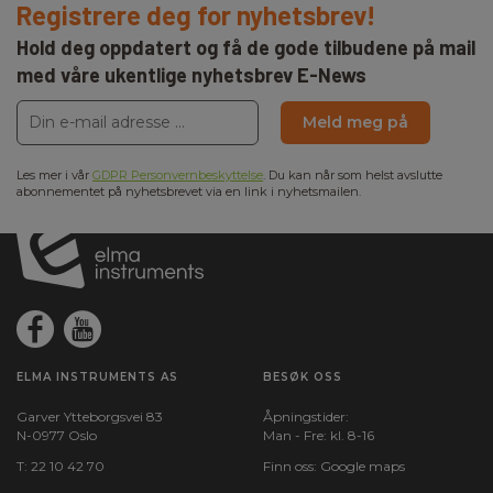
Registrere deg for nyhetsbrev!
Hold deg oppdatert og få de gode tilbudene på mail
med våre ukentlige nyhetsbrev E-News
Meld meg på
Les mer i vår
GDPR Personvernbeskyttelse
. Du kan når som helst avslutte
abonnementet på nyhetsbrevet via en link i nyhetsmailen.
ELMA INSTRUMENTS AS
BESØK OSS
Garver Ytteborgsvei 83
Åpningstider:
N-0977 Oslo
Man - Fre: kl. 8-16
T:
22 10 42 70
Finn oss:
Google maps