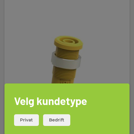
Velg kundetype
Privat
Bedrift
Bøssing 3266 gul lodding