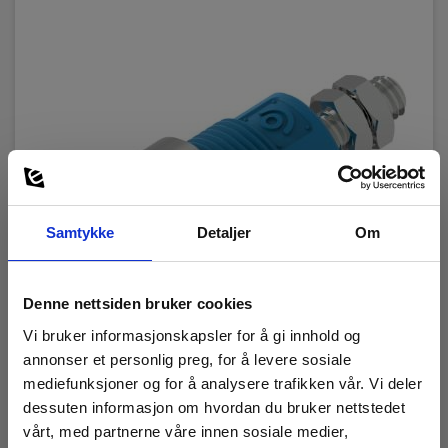
Samtykke
Detaljer
Om
Denne nettsiden bruker cookies
Vi bruker informasjonskapsler for å gi innhold og
annonser et personlig preg, for å levere sosiale
3265-Bl Bøssing 4mm skru blå
mediefunksjoner og for å analysere trafikken vår. Vi deler
dessuten informasjon om hvordan du bruker nettstedet
EAN 5703317459435
vårt, med partnerne våre innen sosiale medier,
EL.NR 8024307