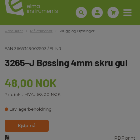
Produkter
Måletilbehør
Plugg og Bøssinger
EAN
3665349002503
/
EL.NR
3265-J Bøssing 4mm skru gul
48,00 NOK
Pris inkl. MVA. 60,00 NOK
Lav lagerbeholdning
Kjøp nå
PDF print