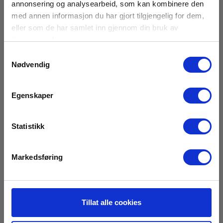
annonsering og analysearbeid, som kan kombinere den
På sentrallager
med annen informasjon du har gjort tilgjengelig for dem,
60,00 NOK
eller som de har samlet inn gjennom din bruk av
Ekskl. mva
tjenestene deres.
Les mer
Kjøp nå
Samtykkevalg
Nødvendig
Egenskaper
Statistikk
Markedsføring
Tillat alle cookies