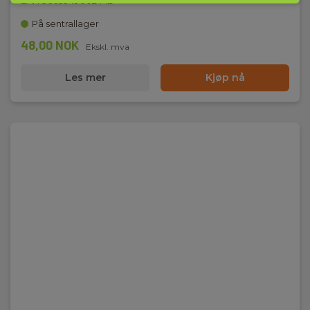
EAN 3665349002442
På sentrallager
48,00 NOK
Ekskl. mva
Les mer
Kjøp nå