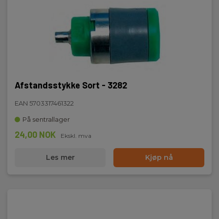
Afstandsstykke Sort - 3282
EAN 5703317461322
På sentrallager
24,00 NOK
Ekskl. mva
Les mer
Kjøp nå