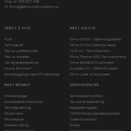
Org. nr. 935 507 065
M:
firma@elma-instruments.no​
VERDT Å VITE
MEST SOLGTE
FLIR
Elma 2100X – Spenningstester
Termografi
Elma 2700x Elektrisk tester
Test av jordfeilbryter
FLIR C5 – Termokamera
Test av solceller
Elma Themo x250 Termokamera
Ultralydsdetektering
Elma BM2805 Multimeter
Hva er flimmer?
Eurotest XC – NEK400 tester
Klimalogging med IOT teknologi
Elma Laser x2 krysslaser
MEST BESØKT
SERVICESENTER
Minikataloger
Serviceskjema RMA
Installatørens favoritter
Service & Kalibrering
Termografering
Kjøpsbetingelser
Multimeter
GDPR Persondatabeskyttelse
Blowerdoor
Code of conduct
Solcellemåling
Endre
Ultralyd deteksjon
informasjonskapselinnstillinger