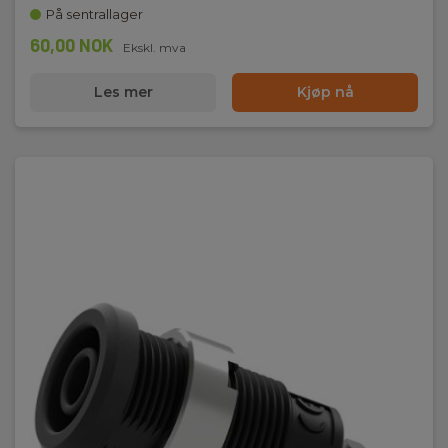
På sentrallager
60,00 NOK
Ekskl. mva
Les mer
Kjøp nå