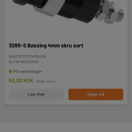
3265-S Bøssing 4mm skru sort
EAN 5703317459428
EL.NR 8024306
På sentrallager
60,00 NOK
Ekskl. mva
Les mer
Kjøp nå