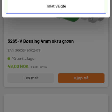
Tillat valgte
3265-V Bøssing 4mm skru grønn
EAN 3665349002473
På sentrallager
48,00 NOK
Ekskl. mva
Les mer
Kjøp nå