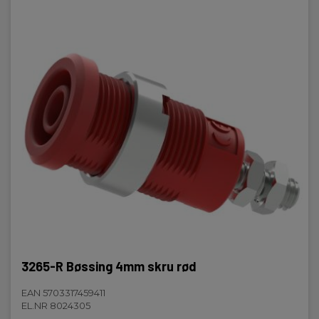
3265-R Bøssing 4mm skru rød
EAN 5703317459411
EL.NR 8024305