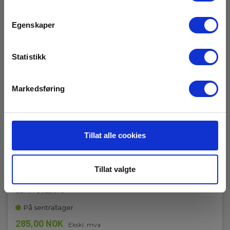
1000...9999 m/s
Egenskaper
Måletemperatur
-20…50 °C
Statistikk
Rør, min. diameter
ø20 mm x 3 mm gods
Markedsføring
Tillat alle cookies
Målegel til ultralyd, 200ml
Tillat valgte
EAN 5706445720033
EL.NR 8022676
På sentrallager
285,00 NOK
Ekskl. mva