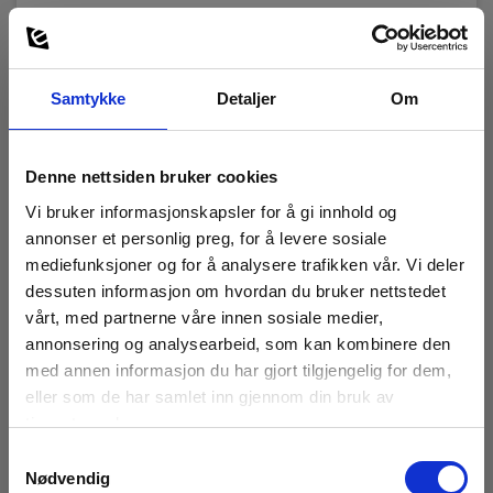
Nøyaktighet
±0,04 mm (H < 10mm)
10 ≤ H < 99,99 mm
Samtykke
Detaljer
Om
±(0,1%H+0,04)
ellers
Denne nettsiden bruker cookies
Vis mer
±0,3%H
Vi bruker informasjonskapsler for å gi innhold og
annonser et personlig preg, for å levere sosiale
Oppløsning
mediefunksjoner og for å analysere trafikken vår. Vi deler
0,01 / 0,1 mm
dessuten informasjon om hvordan du bruker nettstedet
vårt, med partnerne våre innen sosiale medier,
Transducer frekvens
Tilbehør
5 MHz
annonsering og analysearbeid, som kan kombinere den
med annen informasjon du har gjort tilgjengelig for dem,
eller som de har samlet inn gjennom din bruk av
Transducer mål
Ø12,5 mm
tjenestene deres.
Samtykkevalg
Lydhastighet (v)
Nødvendig