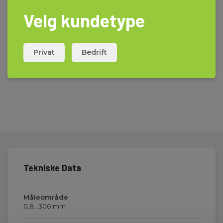
Velg kundetype
Privat
Bedrift
Tekniske Data
Måleområde
0,8…300 mm