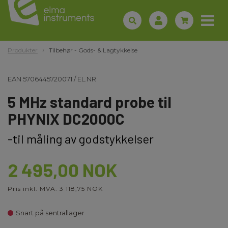
Produkter
Tilbehør - Gods- & Lagtykkelse
EAN
5706445720071
/
EL.NR
5 MHz standard probe til
PHYNIX DC2000C
-til måling av godstykkelser
2 495,00 NOK
Pris inkl. MVA. 3 118,75 NOK
Snart på sentrallager