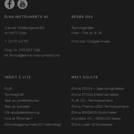
ELMA INSTRUMENTS AS
BESØK OSS
Garver Ytteborgsvei 83
Åpningstider:
N-0977 Oslo
Man - Fre: kl. 8-16
T:
22 10 42 70
Finn oss:
Google maps
Org. nr. 935 507 065
M:
firma@elma-instruments.no​
VERDT Å VITE
MEST SOLGTE
FLIR
Elma 2100X – Spenningstester
Termografi
Elma 2700x Elektrisk tester
Test av jordfeilbryter
FLIR C5 – Termokamera
Test av solceller
Elma Themo x250 Termokamera
Ultralydsdetektering
Elma BM2805 Multimeter
Hva er flimmer?
Eurotest XC – NEK400 tester
Klimalogging med IOT teknologi
Elma Laser x2 krysslaser