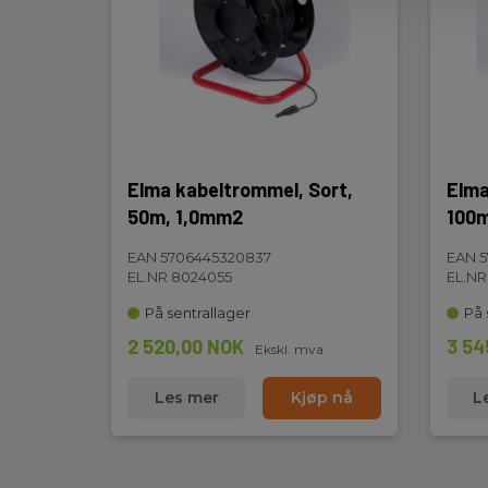
Elma kabeltrommel, Sort,
Elma
50m, 1,0mm2
100m
EAN 5706445320837
EAN 
EL.NR 8024055
EL.NR
På sentrallager
På 
2 520,00 NOK
3 54
Ekskl. mva
Les mer
Kjøp nå
L