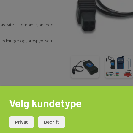
istivitet i kombinasjon med
 ledninger og jordspyd, som
Velg kundetype
Last ned
Privat
Bedrift
Manualer
Elma_M