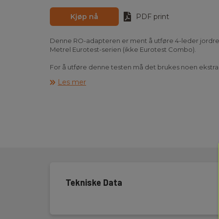
Kjøp nå
PDF print
Denne RO-adapteren er ment å utføre 4-leder jordres
Metrel Eurotest-serien (ikke Eurotest Combo).
For å utføre denne testen må det brukes noen ekstra
f.eks Metrel S2026 eller Metrel S2001.
Les mer
Se under tilbehør lenger ned på siden.
Tekniske Data