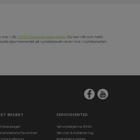
s mer i vår
GDPR Personvernbeskyttelse
. Du kan når som helst
slutte abonnementet på nyhetsbrevet via en link i nyhetsmailen.
EST BESØKT
SERVICESENTER
nikataloger
Serviceskjema RMA
stallatørens favoritter
Service & Kalibrering
rmografering
Kjøpsbetingelser