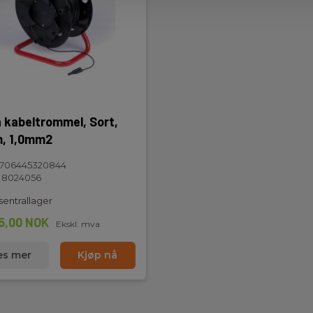
 kabeltrommel, Sort,
, 1,0mm2
5706445320844
 8024056
sentrallager
5,00 NOK
Ekskl. mva
es mer
Kjøp nå