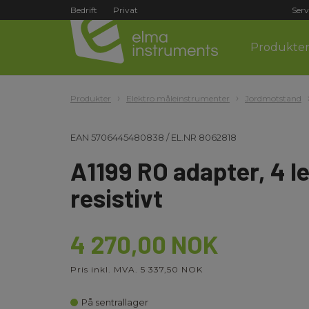
Bedrift
Privat
Serv
Produkte
Produkter
Elektro måleinstrumenter
Jordmotstand
EAN
5706445480838
/
EL.NR
8062818
A1199 RO adapter, 4 le
resistivt
4 270,00 NOK
Pris inkl. MVA. 5 337,50 NOK
På sentrallager