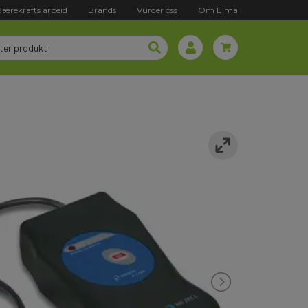
Bærekrafts arbeid
Brands
Vurder oss
Om Elma