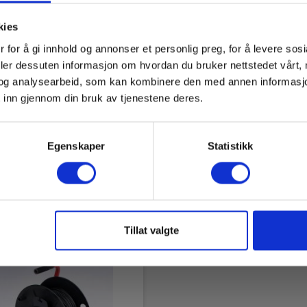
kies
el S2001
Jordspyd, 420mm, ø1
 for å gi innhold og annonser et personlig preg, for å levere sos
motstandssett, 4-polt,
EAN 5706445320974
deler dessuten informasjon om hvordan du bruker nettstedet vårt,
m
EL.NR 8062849
og analysearbeid, som kan kombinere den med annen informasjon d
5706445480050
 inn gjennom din bruk av tjenestene deres.
 8023751
sentrallager
På sentrallager
Egenskaper
Statistikk
5,00 NOK
830,00 NOK
Ekskl. mva
Ekskl. mva
es mer
Kjøp nå
Les mer
Kjøp 
Tillat valgte