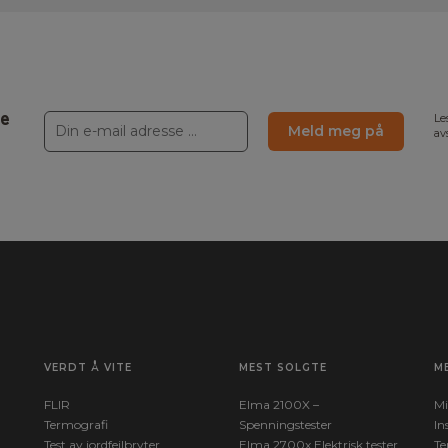
ne
Le
Meld meg på
av
VERDT Å VITE
MEST SOLGTE
M
FLIR
Elma 2100X –
Mi
Termografi
Spenningstester
In
Test av jordfeilbryter
Elma 2700x Elektrisk tester
Te