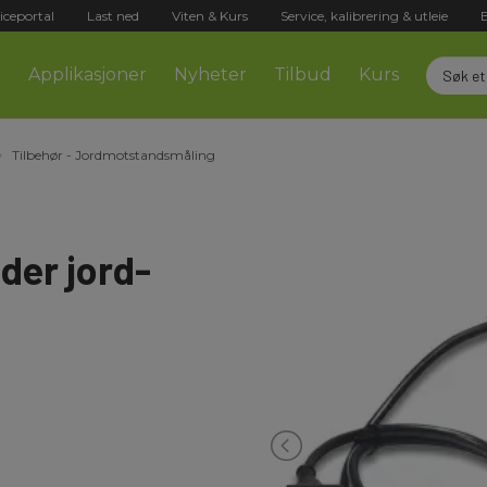
iceportal
Last ned
Viten & Kurs
Service, kalibrering & utleie
r
Applikasjoner
Nyheter
Tilbud
Kurs
Tilbehør - Jordmotstandsmåling
der jord-