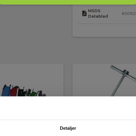
MSDS
83010
Datablad
Detaljer