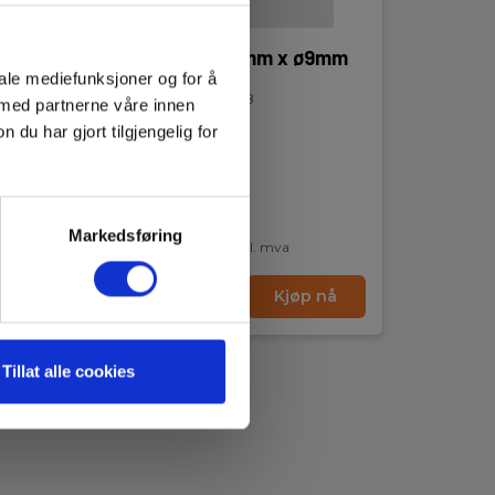
2mm
Jordspyd, 240mm x ø9mm
iale mediefunksjoner og for å
EAN 5706445481408
 med partnerne våre innen
u har gjort tilgjengelig for
På sentrallager
Markedsføring
130,00 NOK
Ekskl. mva
nå
Les mer
Kjøp nå
Tillat alle cookies