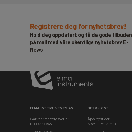
Registrere deg for nyhetsbrev!
Hold deg oppdatert og få de gode tilbude
på mail med våre ukentlige nyhetsbrev E-
News
ELMA INSTRUMENTS AS
BESØK OSS
Garver Ytteborgsvei 83
Åpningstider:
N-0977 Oslo
Man - Fre: kl. 8-16