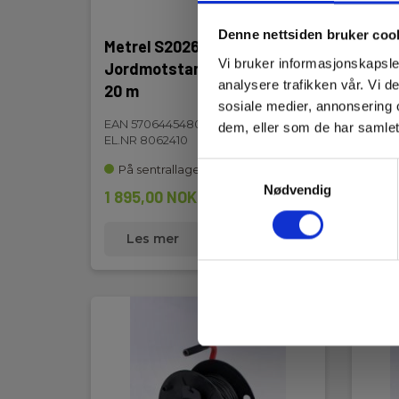
Denne nettsiden bruker coo
Metrel S2026
Metr
Vi bruker informasjonskapsler
Jordmotstandssett, 3-polt,
Jord
analysere trafikken vår. Vi 
20 m
20 
sosiale medier, annonsering 
EAN 5706445480753
EAN 
dem, eller som de har samlet
EL.NR 8062410
EL.NR
Samtykkevalg
På sentrallager
På 
Nødvendig
1 895,00 NOK
3 14
Ekskl. mva
Les mer
Kjøp nå
L