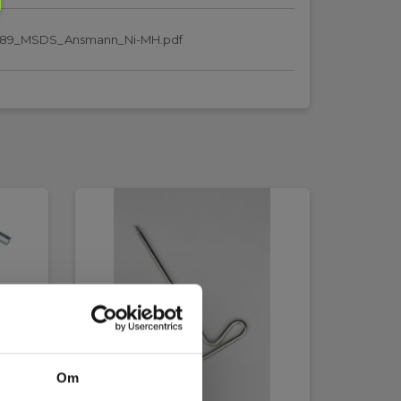
289_MSDS_Ansmann_Ni-MH.pdf
Om