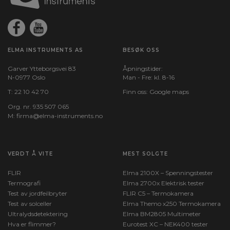
ELMA INSTRUMENTS AS
BESØK OSS
Garver Ytteborgsvei 83
Åpningstider:
N-0977 Oslo
Man - Fre: kl. 8-16
T:
22 10 42 70
Finn oss:
Google maps
Org. nr. 935 507 065
M:
firma@elma-instruments.no​
VERDT Å VITE
MEST SOLGTE
FLIR
Elma 2100X – Spenningstester
Termografi
Elma 2700x Elektrisk tester
Test av jordfeilbryter
FLIR C5 – Termokamera
Test av solceller
Elma Themo x250 Termokamera
Ultralydsdetektering
Elma BM2805 Multimeter
Hva er flimmer?
Eurotest XC – NEK400 tester