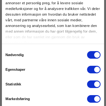
annonser et personlig preg, for å levere sosiale
Batteri
mediefunksjoner og for å analysere trafikken vår. Vi deler
dessuten informasjon om hvordan du bruker nettstedet
Batteri:
vårt, med partnerne våre innen sosiale medier,
2 Li-ion (inkl.)
annonsering og analysearbeid, som kan kombinere den
med annen informasjon du har gjort tilgjengelig for dem,
Dimensioner
eller som de har samlet inn gjennom din bruk av
tjenestene deres.
Samtykkevalg
Motortestere
Nødvendig
Vis mer
Display :
Digital
Egenskaper
Batteri:
Last ned
2 stk, ≥ 2100 mAH, Ekskl.
Statistikk
Brosjyrer
Vekt (g):
Elma_Brochure_ALL-
Markedsføring
700
TEST_Pro_ATP34_MCA_Basic__EN.pdf