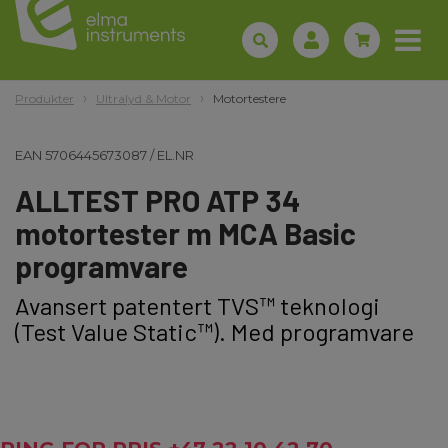
Produkter
Ultralyd & Motor
Motortestere
EAN
5706445673087
/
EL.NR
ALLTEST PRO ATP 34
motortester m MCA Basic
programvare
Avansert patentert TVS™ teknologi
(Test Value Static™). Med programvare