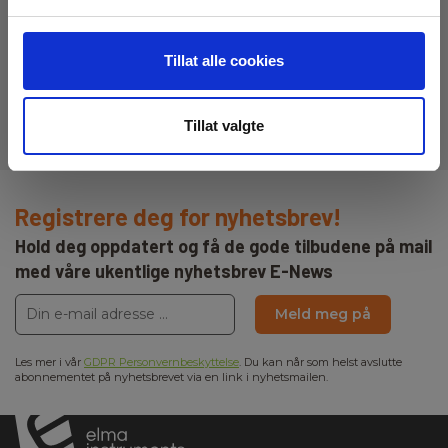
Dimensjoner HxBxD (mm):
Datasheet
125x220x50
Elma_Datasheet_ALL-
Tillat alle cookies
TEST_Pro_ATP34_MCA_Basic__EN.pdf
Tillat valgte
Registrere deg for nyhetsbrev!
Hold deg oppdatert og få de gode tilbudene på mail
med våre ukentlige nyhetsbrev E-News
Meld meg på
Les mer i vår
GDPR Personvernbeskyttelse
. Du kan når som helst avslutte
abonnementet på nyhetsbrevet via en link i nyhetsmailen.