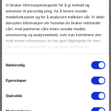
Vi bruker informasjonskapsler for å gi innhold og
annonser et personlig preg, for å levere sosiale
mediefunksjoner og for å analysere trafikken vår. Vi deler
dessuten informasjon om hvordan du bruker nettstedet
Tekniske Data
vårt, med partnerne våre innen sosiale medier,
annonsering og analysearbeid, som kan kombinere den
med annen informasjon du har gjort tilgjengelig for dem,
eller som de har samlet inn gjennom din bruk av
tjenestene deres.
Samtykkevalg
Nødvendig
Registrere deg for nyhetsbrev!
Hold deg oppdatert og få de gode tilbudene på mail
Egenskaper
med våre ukentlige nyhetsbrev E-News
Meld meg på
Statistikk
Les mer i vår
GDPR Personvernbeskyttelse
. Du kan når som helst avslutte
abonnementet på nyhetsbrevet via en link i nyhetsmailen.