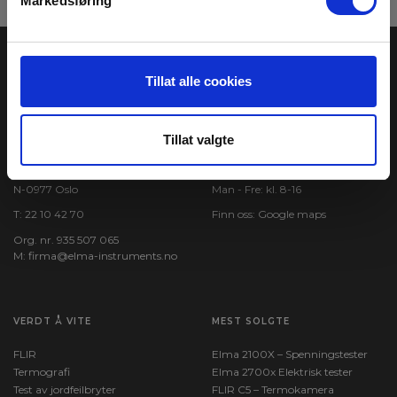
Markedsføring
Tillat alle cookies
Tillat valgte
ELMA INSTRUMENTS AS
BESØK OSS
Garver Ytteborgsvei 83
Åpningstider:
N-0977 Oslo
Man - Fre: kl. 8-16
T:
22 10 42 70
Finn oss:
Google maps
Org. nr. 935 507 065
M:
firma@elma-instruments.no​
VERDT Å VITE
MEST SOLGTE
FLIR
Elma 2100X – Spenningstester
Termografi
Elma 2700x Elektrisk tester
Test av jordfeilbryter
FLIR C5 – Termokamera