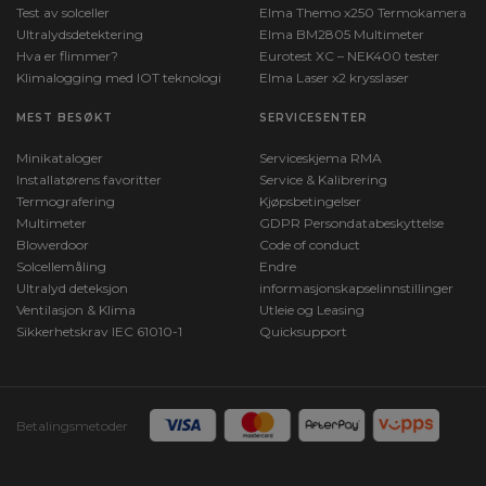
Test av solceller
Elma Themo x250 Termokamera
Ultralydsdetektering
Elma BM2805 Multimeter
Hva er flimmer?
Eurotest XC – NEK400 tester
Klimalogging med IOT teknologi
Elma Laser x2 krysslaser
MEST BESØKT
SERVICESENTER
Minikataloger
Serviceskjema RMA
Installatørens favoritter
Service & Kalibrering
Termografering
Kjøpsbetingelser
Multimeter
GDPR Persondatabeskyttelse
Blowerdoor
Code of conduct
Solcellemåling
Endre
Ultralyd deteksjon
informasjonskapselinnstillinger
Ventilasjon & Klima
Utleie og Leasing
Sikkerhetskrav IEC 61010-1
Quicksupport
Betalingsmetoder