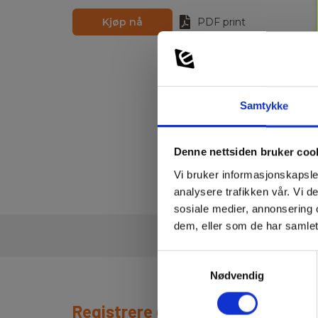
Kjøp nå
PDF print
Samtykke
Denne nettsiden bruker coo
Vi bruker informasjonskapsler
analysere trafikken vår. Vi 
sosiale medier, annonsering 
dem, eller som de har samlet
Samtykkevalg
Nødvendig
Registrere deg for nyhetsbrev!