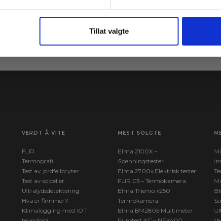
ne
Le
Meld meg på
av
Tillat valgte
VERDT Å VITE
MEST SOLGTE
M
FLIR
Elma 2100X –
Mi
Termografi
Spenningstester
In
Test av jordfeilbryter
Elma 2700x Elektrisk tester
Te
Test av solceller
FLIR C5 – Termokamera
Mu
Ultralydsdetektering
Elma Themo x250
Bl
Hva er flimmer?
Termokamera
So
Klimalogging med IOT
Elma BM2805 Multimeter
Ul
teknologi
Eurotest XC – NEK400
Ve