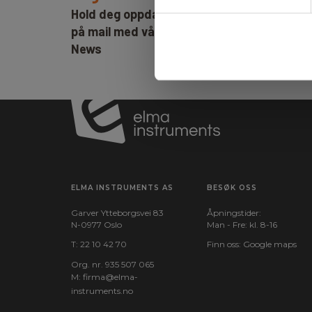
Hold deg oppdatert og få de gode tilbude
på mail med våre ukentlige nyhetsbrev E-
News
ELMA INSTRUMENTS AS
BESØK OSS
Garver Ytteborgsvei 83
Åpningstider:
N-0977 Oslo
Man - Fre: kl. 8-16
T:
22 10 42 70
Finn oss:
Google maps
Org. nr. 935 507 065
M:
firma@elma-
instruments.no​