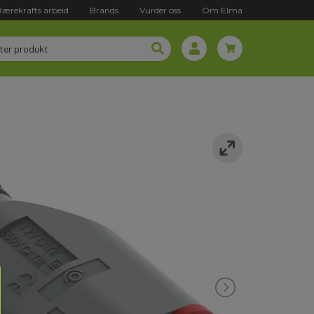
Bærekrafts arbeid
Brands
Vurder oss
Om Elma