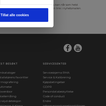
s mer i vår
GDPR Personvernbeskyttelse
. Du kan når som helst
slutte abonnementet på nyhetsbrevet via en link i nyhetsmailen.
Tillat alle cookies
EST BESØKT
SERVICESENTER
nikataloger
Serviceskjema RMA
stallatørens favoritter
Service & Kalibrering
rmografering
Kjøpsbetingelser
ltimeter
GDPR
owerdoor
Persondatabeskyttelse
lcellemåling
Code of conduct
tralyd deteksjon
Endre
ntilasjon & Klima
informasjonskapselinnstillinger