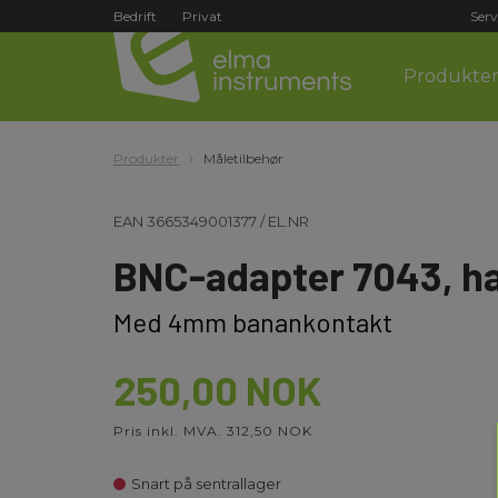
Bedrift
Privat
Serv
Produkte
Produkter
Måletilbehør
EAN
3665349001377
/
EL.NR
BNC-adapter 7043, h
Med 4mm banankontakt
250,00 NOK
Pris inkl. MVA. 312,50 NOK
Snart på sentrallager