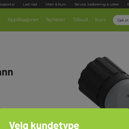
iceportal
Last ned
Viten & Kurs
Service, kalibrering & utleie
r
Applikasjoner
Nyheter
Tilbud
Kurs
ann
Velg kundetype