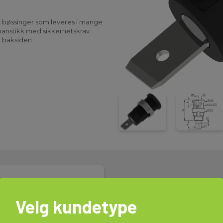
A, bøssinger som leveres i mange
ananstikk med sikkerhetskrav.
å baksiden.
ger.
Velg kundetype