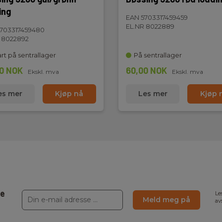
ing
EAN 5703317459459
EL.NR 8022889
703317459480
 8022892
rt på sentrallager
På sentrallager
0 NOK
60,00 NOK
Ekskl. mva
Ekskl. mva
es mer
Kjøp nå
Les mer
Kjøp 
ne
Le
Meld meg på
av