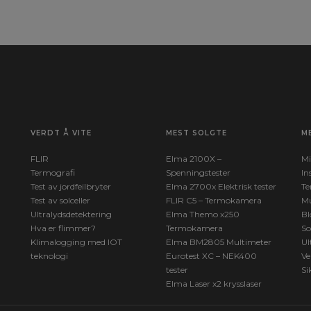
VERDT Å VITE
MEST SOLGTE
M
FLIR
Elma 2100X –
Mi
Termografi
Spenningstester
In
Test av jordfeilbryter
Elma 2700x Elektrisk tester
Te
Test av solceller
FLIR C5 – Termokamera
Mu
Ultralydsdetektering
Elma Themo x250
Bl
Hva er flimmer?
Termokamera
So
Klimalogging med IOT
Elma BM2805 Multimeter
Ul
teknologi
Eurotest XC – NEK400
Ve
tester
Si
Elma Laser x2 krysslaser