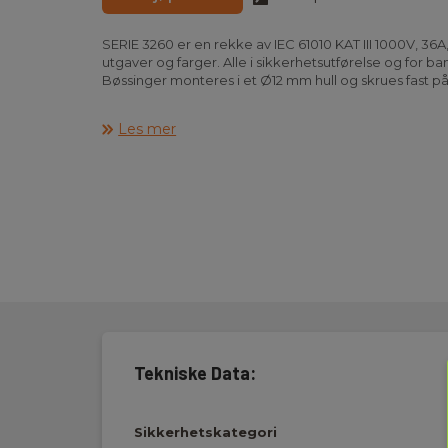
SERIE 3260 er en rekke av IEC 61010 KAT III 1000V, 36
utgaver og farger. Alle i sikkerhetsutførelse og for b
Bøssinger monteres i et Ø12 mm hull og skrues fast p
TYPE 3265 med gjengestykke for montering av lednin
Les mer
TYPE 3266 for bladstikk.
Tekniske Data:
Sikkerhetskategori