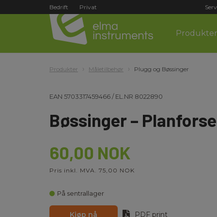
Bedrift
Privat
Serv
Produkte
Produkter
Måletilbehør
Plugg og Bøssinger
EAN
5703317459466
/
EL.NR
8022890
Bøssinger – Planforse
60,00 NOK
Pris inkl. MVA. 75,00 NOK
På sentrallager
Kjøp nå
PDF print