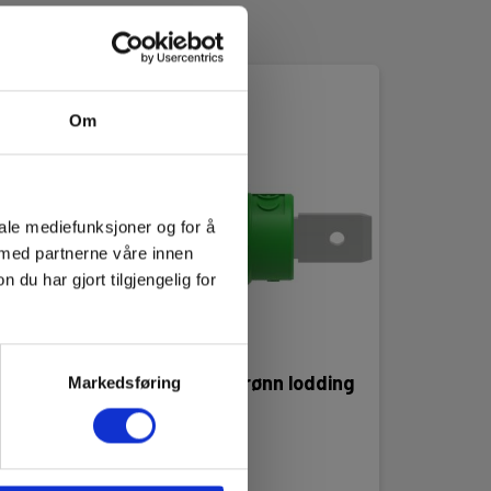
Om
iale mediefunksjoner og for å
 med partnerne våre innen
u har gjort tilgjengelig for
g
Bøssing 3266 grønn lodding
Markedsføring
EAN 3665349002411