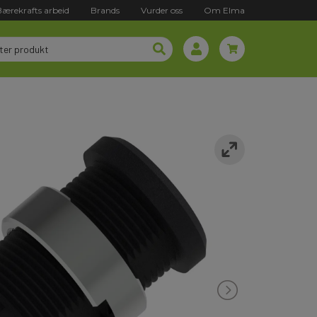
Bærekrafts arbeid
Brands
Vurder oss
Om Elma