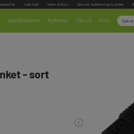
iceportal
Last ned
Viten & Kurs
Service, kalibrering & utleie
r
Applikasjoner
Nyheter
Tilbud
Kurs
nket - sort