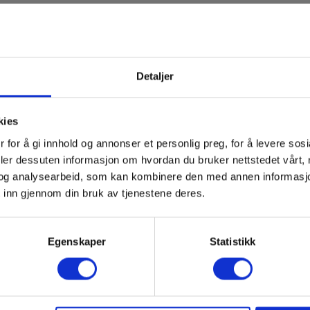
Detaljer
kies
 for å gi innhold og annonser et personlig preg, for å levere sos
deler dessuten informasjon om hvordan du bruker nettstedet vårt,
og analysearbeid, som kan kombinere den med annen informasjon d
 inn gjennom din bruk av tjenestene deres.
-S Bøssing 4mm skru
Bøssing 3266 blå loddin
Egenskaper
Statistikk
EAN 5703317459473
EL.NR 8022891
703317459428
 8024306