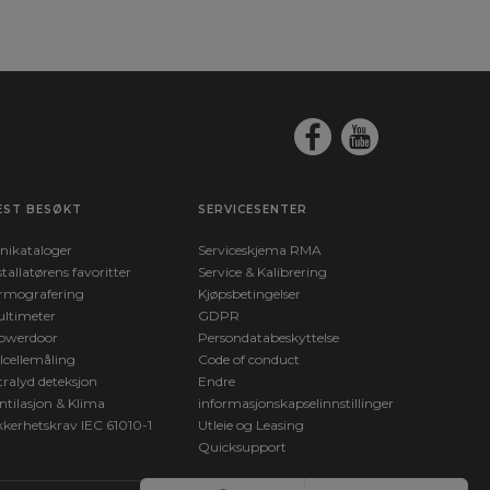
EST BESØKT
SERVICESENTER
nikataloger
Serviceskjema RMA
stallatørens favoritter
Service & Kalibrering
rmografering
Kjøpsbetingelser
ltimeter
GDPR
owerdoor
Persondatabeskyttelse
lcellemåling
Code of conduct
tralyd deteksjon
Endre
ntilasjon & Klima
informasjonskapselinnstillinger
kkerhetskrav IEC 61010-1
Utleie og Leasing
Quicksupport