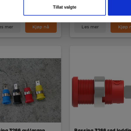
sentrallager
På sentrallager
Tillat valgte
0 NOK
60,00 NOK
Ekskl. mva
Ekskl. mva
es mer
Kjøp nå
Les mer
Kjøp 
ing 3266 gul/grønn
Bøssing 3266 rød loddi