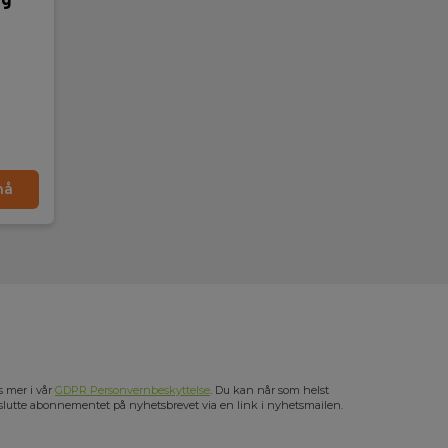
nå
s mer i vår
GDPR Personvernbeskyttelse
. Du kan når som helst
slutte abonnementet på nyhetsbrevet via en link i nyhetsmailen.