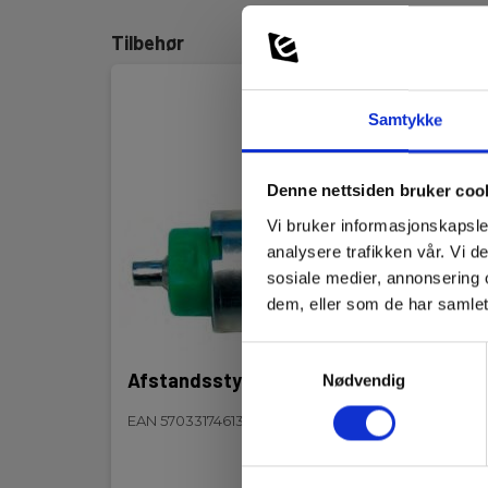
Tilbehør
Samtykke
Denne nettsiden bruker coo
Vi bruker informasjonskapsler
analysere trafikken vår. Vi 
sosiale medier, annonsering 
dem, eller som de har samlet
Samtykkevalg
Afstandsstykke Sort - 3282
3265
Nødvendig
sort
EAN 5703317461322
EAN 5
EL.NR