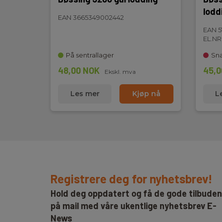
lodd
EAN 3665349002442
EAN 5
EL.NR
På sentrallager
Sna
48,00 NOK
45,0
Ekskl. mva
Les mer
Kjøp nå
L
Registrere deg for nyhetsbrev!
Hold deg oppdatert og få de gode tilbude
på mail med våre ukentlige nyhetsbrev E-
News