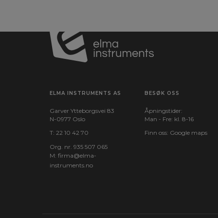
ELMA INSTRUMENTS AS
BESØK OSS
Garver Ytteborgsvei 83
Åpningstider:
N-0977 Oslo
Man - Fre: kl. 8-16
T:
22 10 42 70
Finn oss:
Google maps
Org. nr. 935 507 065
M:
firma@elma-
instruments.no​