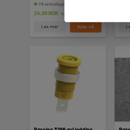
På sentrallager
På 
24,00 NOK
60,0
Ekskl. mva
Les mer
Kjøp nå
L
Bøssing 3266 gul lodding
Bøss