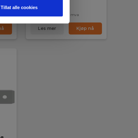
På sentrallager
Tillat alle cookies
48,00 NOK
Ekskl. mva
nå
Les mer
Kjøp nå
ng