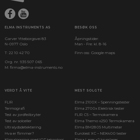
ELMA INSTRUMENTS AS
BESØK OSS
Garver Ytteborgsvei 83
Åpningstider:
N-0977 Oslo
Man - Fre: kl. 8-16
T:
22 10 42 70
Finn oss:
Google maps
Org. nr. 935 507 065
M:
firma@elma-instruments.no​
VERDT Å VITE
MEST SOLGTE
FLIR
Elma 2100X – Spenningstester
Termografi
Elma 2700x Elektrisk tester
Test av jordfeilbryter
FLIR C5 – Termokamera
Test av solceller
Elma Themo x250 Termokamera
Ultralydsdetektering
Elma BM2805 Multimeter
Hva er flimmer?
Eurotest XC – NEK400 tester
Klimalogging med IOT teknologi
Elma Laser x2 krysslaser