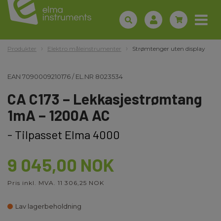
Produkter
Elektro måleinstrumenter
Strømtenger uten display
EAN
7090009210176
/
EL.NR
8023534
CA C173 – Lekkasjestrømtang
1mA – 1200A AC
- Tilpasset Elma 4000
9 045,00 NOK
Pris inkl. MVA. 11 306,25 NOK
Lav lagerbeholdning