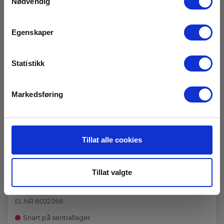
Nødvendig
Egenskaper
Statistikk
Markedsføring
Tillat alle cookies
CA C100 Strømtang 1200 A AC
Tillat valgte
EAN 5703317420015
EL.NR 8022366
Snart på sentrallager