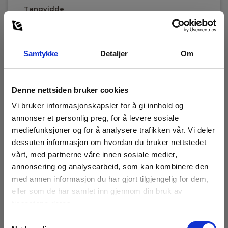
Tangvidde
53 mm
Mål
216x111x45 mm
Samtykke
Detaljer
Om
Vekt
550 g
Denne nettsiden bruker cookies
Vi bruker informasjonskapsler for å gi innhold og
annonser et personlig preg, for å levere sosiale
mediefunksjoner og for å analysere trafikken vår. Vi deler
dessuten informasjon om hvordan du bruker nettstedet
vårt, med partnerne våre innen sosiale medier,
Tilbehør
annonsering og analysearbeid, som kan kombinere den
med annen informasjon du har gjort tilgjengelig for dem,
eller som de har samlet inn gjennom din bruk av
tjenestene deres.
Samtykkevalg