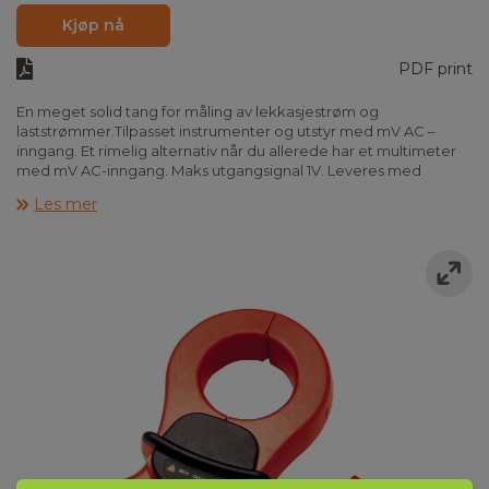
Kjøp nå
PDF print
En meget solid tang for måling av lekkasjestrøm og
laststrømmer.Tilpasset instrumenter og utstyr med mV AC –
inngang. Et rimelig alternativ når du allerede har et multimeter
med mV AC-inngang. Maks utgangsignal 1V. Leveres med
fastmonterete måleledninger.
Les mer
– IEC1010/CATIII-600V/CAT IV-300V
– Tilkobling 4mm m/kabel
– Maks kabeldiameter 53 mm
– 4 områder:1mA – 1000A
– Frekvensområde 10Hz-1kHz
– Utgang 10/1000A område: 0-1VAC
Kan benyttes sammen med Elma 4000.