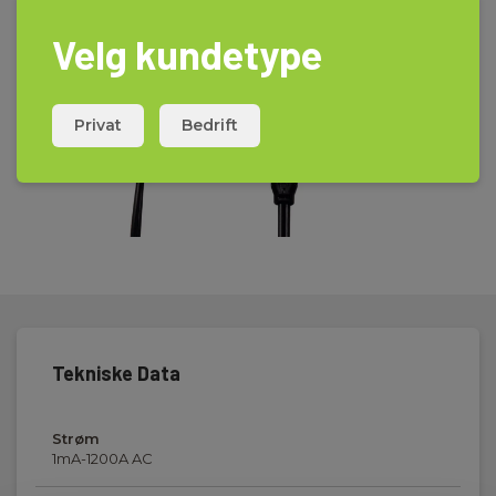
Velg kundetype
Privat
Bedrift
Tekniske Data
Strøm
1mA-1200A AC