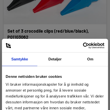
Vekt (kg):
6,2
Dimensjoner HxBxD (mm):
340 x 300 x 200
Set of 3 crocodile clips (red/blue/black),
P01103062
EAN 3663653002097
Snart på sentrallager
Samtykke
Detaljer
Om
760,00 NOK
Ekskl. mva
Les mer
Kjøp nå
Denne nettsiden bruker cookies
Vi bruker informasjonskapsler for å gi innhold og
annonser et personlig preg, for å levere sosiale
mediefunksjoner og for å analysere trafikken vår. Vi deler
dessuten informasjon om hvordan du bruker nettstedet
vårt, med partnerne våre innen sosiale medier,