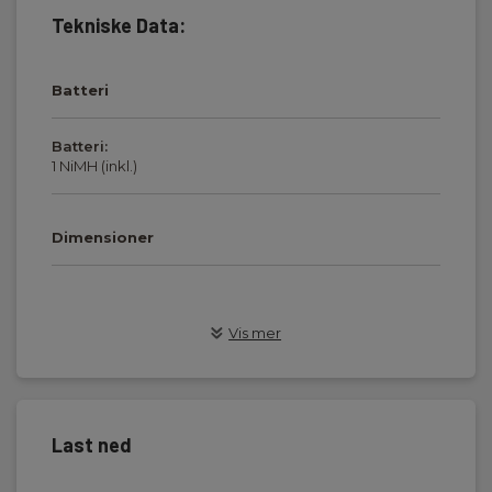
Tekniske Data:
Batteri
Batteri:
1 NiMH (inkl.)
Dimensioner
Isolasjonstest
Vis mer
Display :
Bakgrunnsbelyst LCD
Kapslingsklasse:
Last ned
54