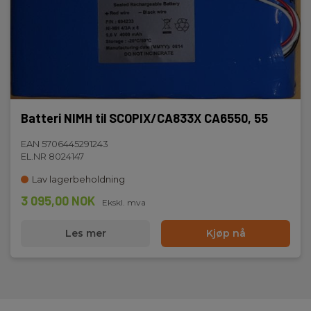
Batteri NIMH til SCOPIX/CA833X CA6550, 55
EAN 5706445291243
EL.NR 8024147
Lav lagerbeholdning
3 095,00 NOK
Ekskl. mva
Les mer
Kjøp nå