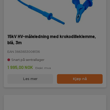
15kV HV-måleledning med krokodilleklemme,
blå, 3m
EAN 3663653008136
Snart på sentrallager
1 995,00 NOK
Ekskl. mva
Les mer
Kjøp nå