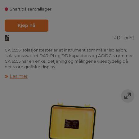
Snart på sentrallager
Kjøp nå
PDF print
CA 6555 Isolasjonstester er et instrument som måler isolasjon,
isolasjonskvalitet DAR, PI og DD kapasitans og AC/DC strømmer.
CA 6555 har en enkel betjening og målingene vises tydelig på
det store grafiske display.
Les mer
Utover de faste testspennnger på
500/1000/2500/5000/10000V/15000V, kan CA 6555 fritt
programmeres fra 41-15000V, og PI kan brukerdefineres opp til
99 min. CA 6555 lader automatisk ut måleobjektet etter endt
måling.
Med CA 6555 kan man foreta en step-test måling med 10
ramper, både rampe opp og rampe ned. CA 6555 har en
hukommelse for lagring opp til 80.000 målepunkter.
CA 6555 måler og regner ut bl.a. automatisk polarisasjonsindex