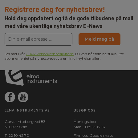
Registrere deg for nyhetsbrev!
Hold deg oppdatert og få de gode tilbudene på mail
med våre ukentlige nyhetsbrev E-News
Meld meg på
Les mer i vår
GDPR Personvernbeskyttelse
. Du kan når som helst avslutte
abonnementet på nyhetsbrevet via en link i nyhetsmailen.
ELMA INSTRUMENTS AS
BESØK OSS
Garver Ytteborgsvei 83
Åpningstider:
N-0977 Oslo
Man - Fre: kl. 8-16
T:
22 10 42 70
Finn oss:
Google maps