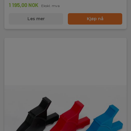
0-2.500VAC/0-4.000VDC
1 195,00 NOK
Ekskl. mva
Test varighed:
Les mer
Kjøp nå
Op til 99min, 59 sekunder
Visning:
Digital
Isolasjonsmotstandsmåling:
500 V ,1000 V,2500 V ,5000 V,10 kV ,15 kV
Spenningsmåling:
Ja
Diagnostisk isolasjonstest:
PI,DAR,DD,Rampe
Batteri:
8 stk , Genopladeligt, Inkl.