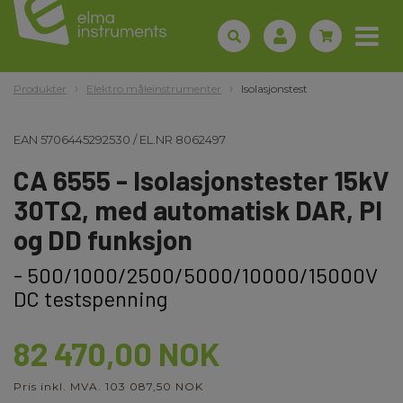
Produkter
Elektro måleinstrumenter
Isolasjonstest
EAN
5706445292530
/
EL.NR
8062497
CA 6555 - Isolasjonstester 15kV
30TΩ, med automatisk DAR, PI
og DD funksjon
- 500/1000/2500/5000/10000/15000V
DC testspenning
82 470,00 NOK
Pris inkl. MVA. 103 087,50 NOK