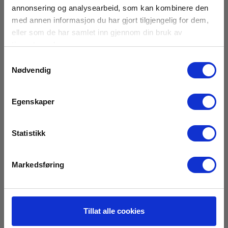
annonsering og analysearbeid, som kan kombinere den
med annen informasjon du har gjort tilgjengelig for dem,
eller som de har samlet inn gjennom din bruk av
tjenestene deres.
Samtykkevalg
Nødvendig
Egenskaper
Statistikk
Markedsføring
15kV HV-måleledning med krokodilleklemme,
rød, 3m
Tillat alle cookies
EAN 3663653008129