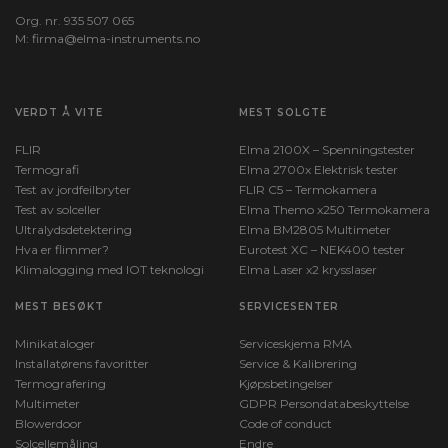
Org. nr. 935 507 065
M:
firma@elma-instruments.no​
VERDT Å VITE
MEST SOLGTE
FLIR
Elma 2100X – Spenningstester
Termografi
Elma 2700x Elektrisk tester
Test av jordfeilbryter
FLIR C5 – Termokamera
Test av solceller
Elma Themo x250 Termokamera
Ultralydsdetektering
Elma BM2805 Multimeter
Hva er flimmer?
Eurotest XC – NEK400 tester
Klimalogging med IOT teknologi
Elma Laser x2 krysslaser
MEST BESØKT
SERVICESENTER
Minikataloger
Serviceskjema RMA
Installatørens favoritter
Service & Kalibrering
Termografering
Kjøpsbetingelser
Multimeter
GDPR Persondatabeskyttelse
Blowerdoor
Code of conduct
Solcellemåling
Endre