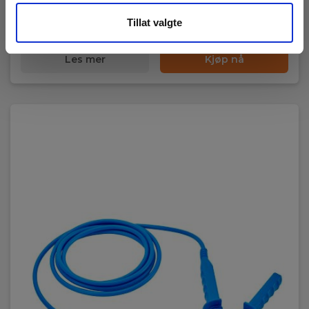
Snart på sentrallager
Tillat valgte
1 995,00 NOK
Ekskl. mva
Les mer
Kjøp nå