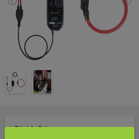
brukerveiledning, sikkerhets datablad og kalibreringsbevis.
Tekniske Data: