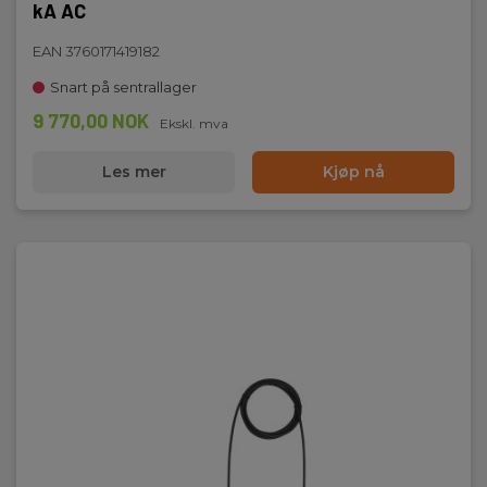
kA AC
EAN 3760171419182
Snart på sentrallager
9 770,00 NOK
Ekskl. mva
Les mer
Kjøp nå