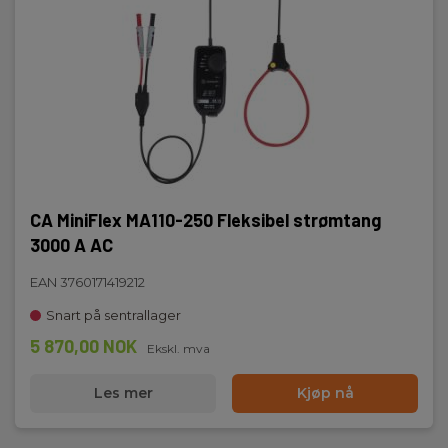
CA MiniFlex MA110-250 Fleksibel strømtang
3000 A AC
EAN 3760171419212
Snart på sentrallager
5 870,00 NOK
Ekskl. mva
Les mer
Kjøp nå