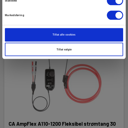
Statistikk
Markedsføring
Tillat alle cookies
Tillat valgte
CA AmpFlex A110-1200 Fleksibel strømtang 30