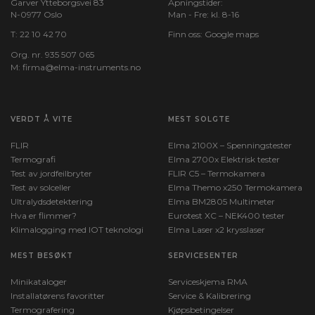
Garver Ytteborgsvei 83
Åpningstider:
N-0977 Oslo
Man - Fre: kl. 8-16
T:
22 10 42 70
Finn oss:
Google maps
Org. nr. 935 507 065
M:
firma@elma-instruments.no​
VERDT Å VITE
MEST SOLGTE
FLIR
Elma 2100X – Spenningstester
Termografi
Elma 2700x Elektrisk tester
Test av jordfeilbryter
FLIR C5 – Termokamera
Test av solceller
Elma Themo x250 Termokamera
Ultralydsdetektering
Elma BM2805 Multimeter
Hva er flimmer?
Eurotest XC – NEK400 tester
Klimalogging med IOT teknologi
Elma Laser x2 krysslaser
MEST BESØKT
SERVICESENTER
Minikataloger
Serviceskjema RMA
Installatørens favoritter
Service & Kalibrering
Termografering
Kjøpsbetingelser