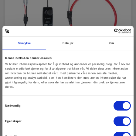
2 x AA Alkaline (inkl.)
Kapslingsgrad
IP-kode:
IP54
Samtykke
Detaljer
Om
Denne nettsiden bruker cookies
CA AmpFlex A110-800 Fleksibel strømtang 3000
Dimensioner
Vi bruker informasjonskapsler for å gi innhold og annonser et personlig preg, for å levere
A AC
sosiale mediefunksjoner og for å analysere trafikken vår. Vi deler dessuten informasjon
om hvordan du bruker nettstedet vårt, med partnerne våre innen sosiale medier,
H x B x D:
annonsering og analysearbeid, som kan kombinere den med annen informasjon du har
EAN 3760171419175
120 mm x 58 mm x 36 mm
gjort tilgjengelig for dem, eller som de har samlet inn gjennom din bruk av tjenestene
deres.
Snart på sentrallager
6 570,00 NOK
Ekskl. mva
Vægt
Samtykkevalg
Nødvendig
Les mer
Kjøp nå
Nettovekt:
Egenskaper
360 g