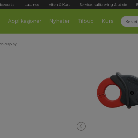
iceportal
Last ned
Viten & Kurs
Service, kalibrering & utleie
r
Applikasjoner
Nyheter
Tilbud
Kurs
n display