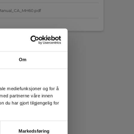
Manual_CA_MH60.pdf
Om
iale mediefunksjoner og for å
 med partnerne våre innen
u har gjort tilgjengelig for
Markedsføring