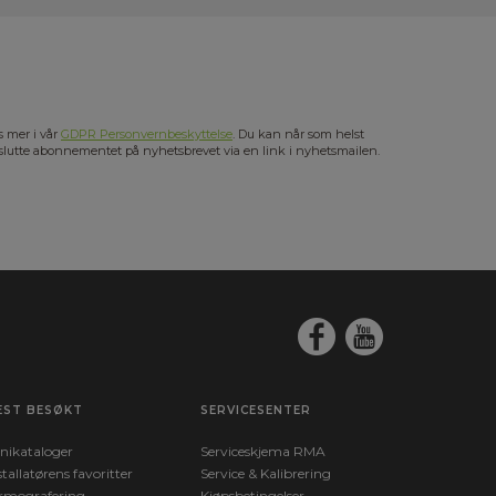
s mer i vår
GDPR Personvernbeskyttelse
. Du kan når som helst
slutte abonnementet på nyhetsbrevet via en link i nyhetsmailen.
EST BESØKT
SERVICESENTER
nikataloger
Serviceskjema RMA
stallatørens favoritter
Service & Kalibrering
rmografering
Kjøpsbetingelser