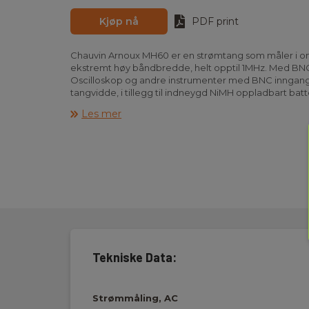
Kjøp nå
PDF print
Chauvin Arnoux MH60 er en strømtang som måler i 
ekstremt høy båndbredde, helt opptil 1MHz. Med BNC 
Oscilloskop og andre instrumenter med BNC inngan
tangvidde, i tillegg til indneygd NiMH oppladbart batte
medfølgende standard μUSB strømforsyning benyttes 
Les mer
langvarige DC målinger. MH60 har auto av funksjon (
automatiskt kompensering av magnetisk/elektronisk dr
filter og nullstilling av DC måling.
Instrumentet tilfredsstiller KAT III 300V og leveres klar
batteri og μUSB strømforsyning/lader.
Tekniske Data:
Strømmåling, AC