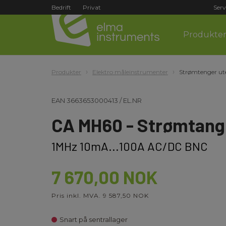
Bedrift
Privat
Serv
Produkte
Produkter
Elektro måleinstrumenter
Strømtenger ute
EAN
3663653000413
/
EL.NR
CA MH60 - Strømtang
1MHz 10mA...100A AC/DC BNC
7 670,00 NOK
Pris inkl. MVA. 9 587,50 NOK
Snart på sentrallager