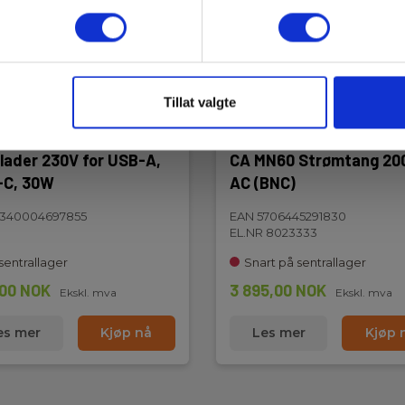
1010-2-030,IEC/EN 61010-2-
Tillat valgte
lader 230V for USB-A,
CA MN60 Strømtang 20
-C, 30W
AC (BNC)
7340004697855
EAN 5706445291830
0 V
EL.NR 8023333
sentrallager
Snart på sentrallager
00 NOK
3 895,00 NOK
Ekskl. mva
Ekskl. mva
es mer
Kjøp nå
Les mer
Kjøp 