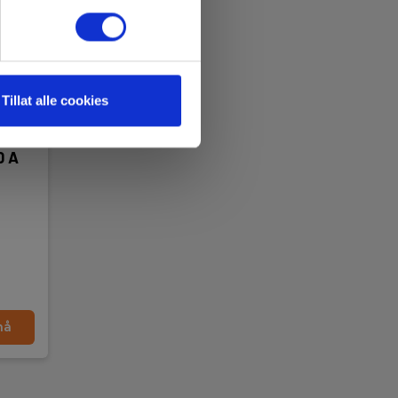
Tillat alle cookies
0 A
nå