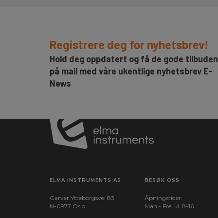
IP-kode:
IP40
Registrere deg for nyhetsbrev!
Dimensioner
Hold deg oppdatert og få de gode tilbude
på mail med våre ukentlige nyhetsbrev E-
H x B x D:
138 mm x 49 mm x 2
News
Vægt
Nettovekt:
200 g
ELMA INSTRUMENTS AS
BESØK OSS
Garver Ytteborgsvei 83
Åpningstider:
N-0977 Oslo
Man - Fre: kl. 8-16