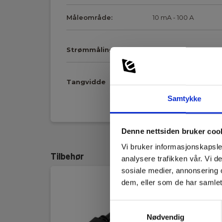
Måleområde:
10 mA - 100 A
Strømmåling, DC
Tangvidde
Samtykke
Vis mer
Tangvidde:
26 mm
Denne nettsiden bruker coo
Strømtangsegenskaper
Vi bruker informasjonskapsler
Tilbehør
analysere trafikken vår. Vi 
Utgangssignal:
10 mV/A
sosiale medier, annonsering 
USB kabel, A/B micro, 1meter
dem, eller som de har samlet
Tilkoblingsplugg:
BNC-plugg
Samtykkevalg
Ledningslengde:
2 m
Nødvendig