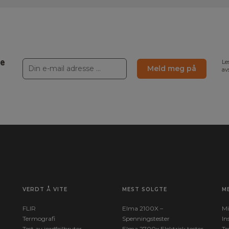
ne
Le
Meld meg på
av
8 mm
VERDT Å VITE
MEST SOLGTE
M
FLIR
Elma 2100X –
Mi
Termografi
Spenningstester
In
Test av jordfeilbryter
Elma 2700x Elektrisk tester
Te