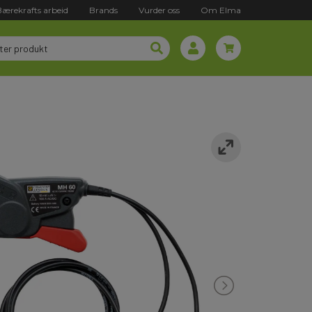
Bærekrafts arbeid
Brands
Vurder oss
Om Elma