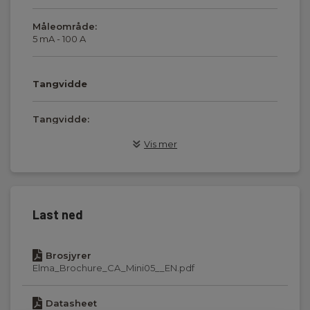
Måleområde:
5 mA - 100 A
Tangvidde
Tangvidde:
10 mm
Vis mer
Strømtangsegenskaper
Utgangssignal:
Last ned
1 mV/A,1 mV/A
Brosjyrer
Tilkoblingsplugg:
Elma_Brochure_CA_Mini05__EN.pdf
Ø4 bananplugg
Datasheet
Ledningslengde: