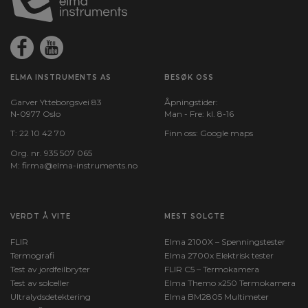
ELMA INSTRUMENTS AS
BESØK OSS
Garver Ytteborgsvei 83
Åpningstider:
N-0977 Oslo
Man - Fre: kl. 8-16
T:
22 10 42 70
Finn oss:
Google maps
Org. nr. 935 507 065
M:
firma@elma-instruments.no​
VERDT Å VITE
MEST SOLGTE
FLIR
Elma 2100X – Spenningstester
Termografi
Elma 2700x Elektrisk tester
Test av jordfeilbryter
FLIR C5 – Termokamera
Test av solceller
Elma Themo x250 Termokamera
Ultralydsdetektering
Elma BM2805 Multimeter