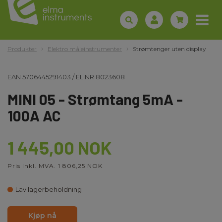
Produkter
Elektro måleinstrumenter
Strømtenger uten display
EAN
5706445291403
/
EL.NR
8023608
MINI 05 - Strømtang 5mA -
100A AC
1 445,00 NOK
Pris inkl. MVA. 1 806,25 NOK
Lav lagerbeholdning
Kjøp nå