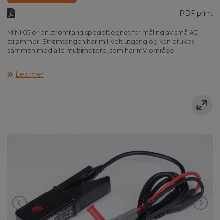
PDF print
MINI 05 er en strømtang spesielt egnet for måling av små AC
strømmer. Strømtangen har millivolt utgang og kan brukes
sammen med alle multimetere, som har mV område.
MINI 05 tilfredsstiller IEC 61010-1 KAT III 600V, KAT IV 300V. Leveres
Les mer
med fastmontert måleledning, batteri og brukerveiledning.