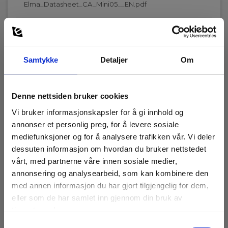
Elma_Datasheet_CA_Mini05__EN.pdf
1.5 m
Standarder og normer
Samtykke
Detaljer
Om
Instrumentegenskaper:
Tilbehør
IEC/EN 60529,IEC/EN 61010-1,IEC/EN 61010-2-032,IEC/EN
61326-1
Denne nettsiden bruker cookies
Vi bruker informasjonskapsler for å gi innhold og
Sikkerhetskategori
annonser et personlig preg, for å levere sosiale
mediefunksjoner og for å analysere trafikken vår. Vi deler
IEC 61010-1 målekategori:
dessuten informasjon om hvordan du bruker nettstedet
CAT III 600 V,CAT IV 300 V
vårt, med partnerne våre innen sosiale medier,
annonsering og analysearbeid, som kan kombinere den
med annen informasjon du har gjort tilgjengelig for dem,
Kapslingsgrad
eller som de har samlet inn gjennom din bruk av
tjenestene deres.
IP-kode:
IP40
Samtykkevalg