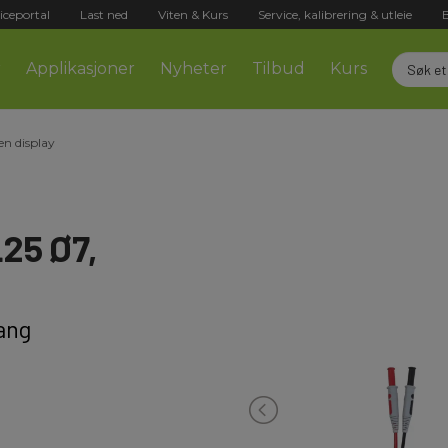
iceportal
Last ned
Viten & Kurs
Service, kalibrering & utleie
r
Applikasjoner
Nyheter
Tilbud
Kurs
n display
25 Ø7,
ang