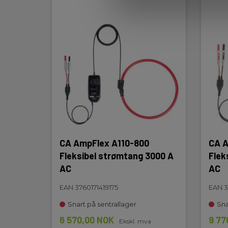
Dimensioner
Vægt
Nettovekt:
300 g
CA AmpFlex A110-800
CA A
Fleksibel strømtang 3000 A
Flek
AC
AC
EAN 3760171419175
EAN 3
Snart på sentrallager
Sna
6 570,00 NOK
9 77
Ekskl. mva