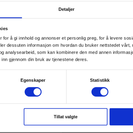
Detaljer
1010-2-030,IEC/EN 61010-2-
kies
 for å gi innhold og annonser et personlig preg, for å levere sos
deler dessuten informasjon om hvordan du bruker nettstedet vårt,
iniFlex MA110-350
CA MiniFlex MA130 Fleks
og analysearbeid, som kan kombinere den med annen informasjon d
sibel strømtang 3000 A
strømtang 3x3000 A A
 inn gjennom din bruk av tjenestene deres.
EAN 3760171419236
760171419229
Egenskaper
Statistikk
rt på sentrallager
Snart på sentrallager
5,00 NOK
14 220,00 NOK
Ekskl. mva
Ekskl. mva
es mer
Kjøp nå
Les mer
Kjøp 
Tillat valgte