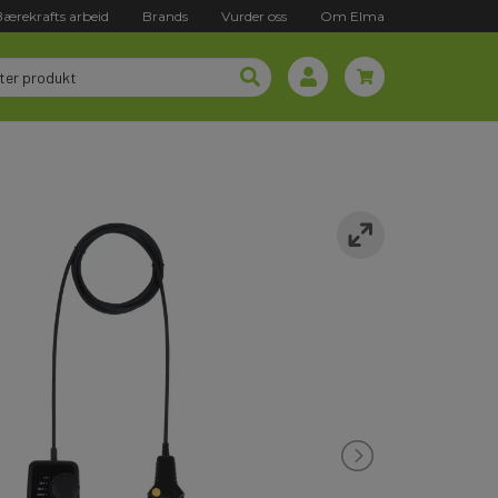
Bærekrafts arbeid
Brands
Vurder oss
Om Elma