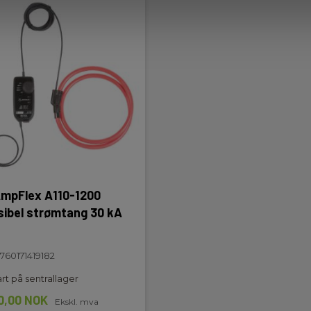
mpFlex A110-1200
sibel strømtang 30 kA
760171419182
rt på sentrallager
0,00 NOK
Ekskl. mva