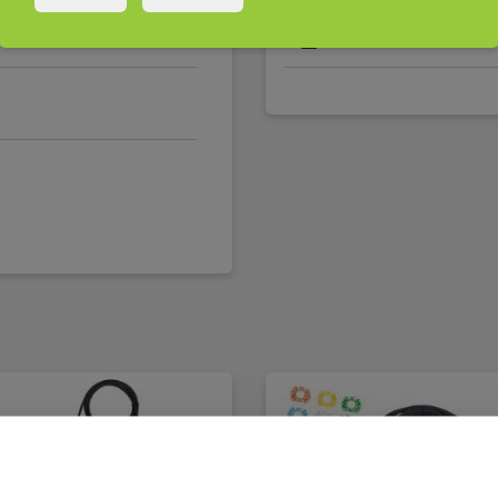
Manualer
Elma_M
/A