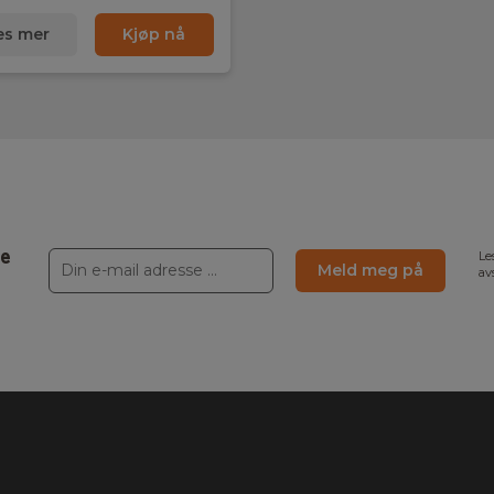
es mer
Kjøp nå
ne
Le
Meld meg på
av