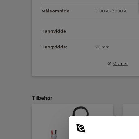
Måleområde:
0.08 A - 3000 A
Tangvidde
Tangvidde:
70 mm
Vis mer
Strømtangsegenskaper
Utgangssignal:
1 mV/A,10 mV/A,100 mV
Tilbehør
Tilkoblingsplugg:
Ø4 bananplugg
Ledningslengde:
2 m
Standarder og normer