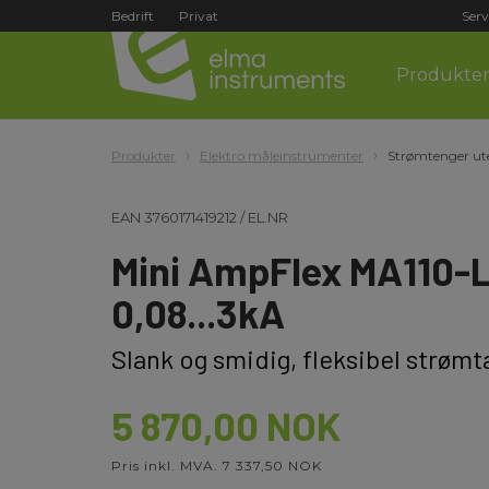
Bedrift
Privat
Serv
Produkte
Produkter
Elektro måleinstrumenter
Strømtenger ute
EAN
3760171419212
/
EL.NR
Mini AmpFlex MA110-L
0,08...3kA
Slank og smidig, fleksibel strømt
5 870,00 NOK
Pris inkl. MVA. 7 337,50 NOK