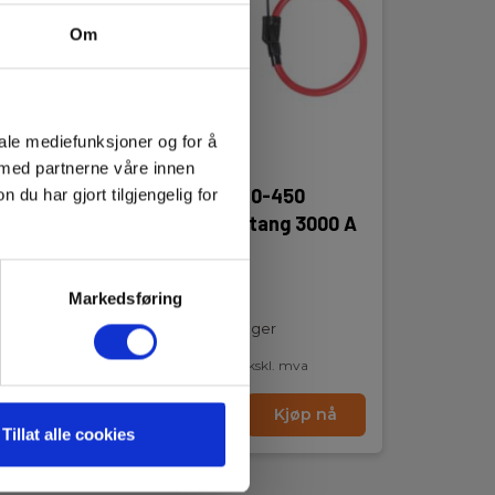
Om
iale mediefunksjoner og for å
 med partnerne våre innen
ibel
CA AmpFlex A110-450
u har gjort tilgjengelig for
C
Fleksibel strømtang 3000 A
AC
EAN 3760171419168
Markedsføring
Snart på sentrallager
5 870,00 NOK
Ekskl. mva
nå
Les mer
Kjøp nå
Tillat alle cookies