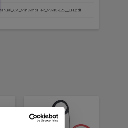
anual_CA_MiniAmpFlex_MA110-L25__EN.pdf