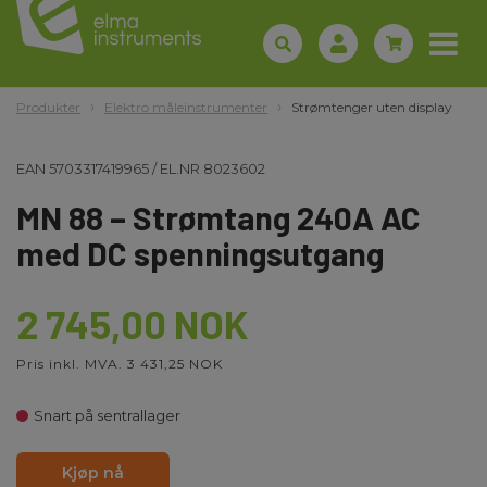
Produkter
Elektro måleinstrumenter
Strømtenger uten display
EAN
5703317419965
/
EL.NR
8023602
MN 88 – Strømtang 240A AC
med DC spenningsutgang
2 745,00 NOK
Pris inkl. MVA. 3 431,25 NOK
Snart på sentrallager
Kjøp nå