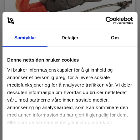
Samtykke
Detaljer
Om
Mn39 Strømtangadapt.
Denne nettsiden bruker cookies
EAN 5703317419958
Vi bruker informasjonskapsler for å gi innhold og
EL.NR 8023600
annonser et personlig preg, for å levere sosiale
Snart på sentrallager
mediefunksjoner og for å analysere trafikken vår. Vi deler
3 595,00 NOK
dessuten informasjon om hvordan du bruker nettstedet
Ekskl. mva
vårt, med partnerne våre innen sosiale medier,
annonsering og analysearbeid, som kan kombinere den
Les mer
Kjøp nå
med annen informasjon du har gjort tilgjengelig for dem,
eller som de har samlet inn gjennom din bruk av
tjenestene deres.
Samtykkevalg