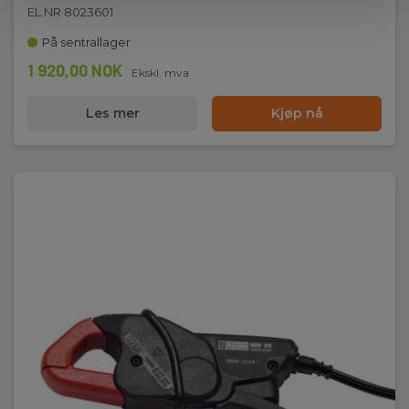
EL.NR 8023601
På sentrallager
1 920,00 NOK
Ekskl. mva
Les mer
Kjøp nå