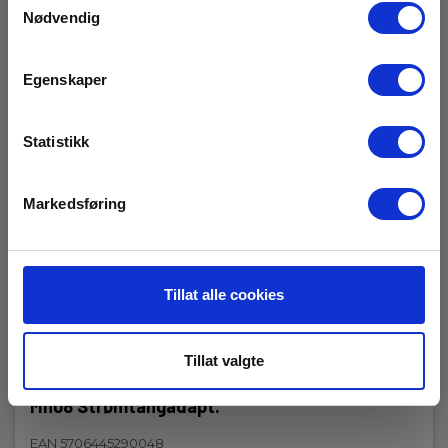
Nødvendig
Egenskaper
Statistikk
Markedsføring
Tillat alle cookies
Tillat valgte
Mn08 Strømtangadapt.
EAN 5706445290048