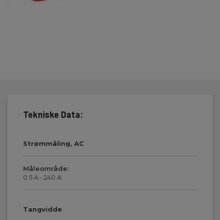
Tekniske Data:
Strømmåling, AC
Måleområde:
0.5 A - 240 A
Tangvidde