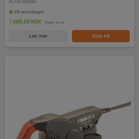
EL.NR 200160
Nettovekt:
180 g
På sentrallager
1 085,00 NOK
Ekskl. mva
Les mer
Kjøp nå