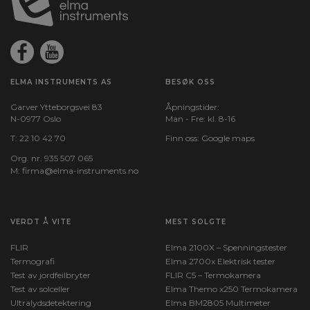
ELMA INSTRUMENTS AS
BESØK OSS
Garver Ytteborgsvei 83
Åpningstider:
N-0977 Oslo
Man - Fre: kl. 8-16
T:
22 10 42 70
Finn oss:
Google maps
Org. nr. 935 507 065
M:
firma@elma-instruments.no​
VERDT Å VITE
MEST SOLGTE
FLIR
Elma 2100X – Spenningstester
Termografi
Elma 2700x Elektrisk tester
Test av jordfeilbryter
FLIR C5 – Termokamera
Test av solceller
Elma Themo x250 Termokamera
Ultralydsdetektering
Elma BM2805 Multimeter