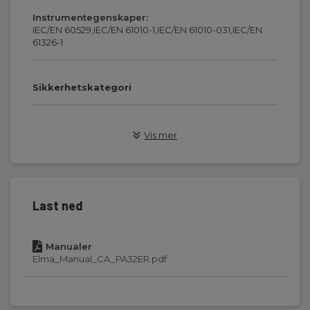
Instrumentegenskaper:
IEC/EN 60529,IEC/EN 61010-1,IEC/EN 61010-031,IEC/EN
61326-1
Sikkerhetskategori
IEC 61010-1 målekategori:
CAT IV 1000 V
Vis mer
Strømforsyning/lader
Last ned
Nettspenning:
100 V - 1000 V AC/DC
Manualer
Elma_Manual_CA_PA32ER.pdf
Output:
15 V 2 A DC