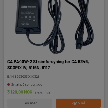
CA PA40W-2 Strømforsyning for CA 8345,
SCOPIX IV, 6116N, 6117
EAN 3663653000321
Snart på sentrallager
3 120,00 NOK
Ekskl. mva
Les mer
Kjøp nå