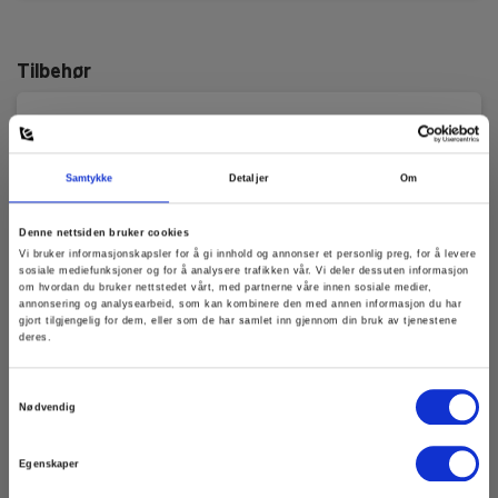
Kapslingsgrad
Tilbehør
IP-kode:
IP50
Dimensioner
Samtykke
Detaljer
Om
H x B x D:
Denne nettsiden bruker cookies
220 mm x 112 mm x 53 mm
Vi bruker informasjonskapsler for å gi innhold og annonser et personlig preg, for å levere
sosiale mediefunksjoner og for å analysere trafikken vår. Vi deler dessuten informasjon
om hvordan du bruker nettstedet vårt, med partnerne våre innen sosiale medier,
annonsering og analysearbeid, som kan kombinere den med annen informasjon du har
Vægt
gjort tilgjengelig for dem, eller som de har samlet inn gjennom din bruk av tjenestene
deres.
Nettovekt:
930 g
Samtykkevalg
Nødvendig
Egenskaper