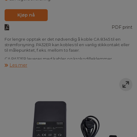
Kjøp nå
PDF print
For lengre opptak er det nødvendig å koble CA 8345 til en
strømforsyning. PA32ER kan kobles til en vanlig stikkontakt eller
til målepunktet, f.eks. mellom to faser.
CA PA32ER leveres med kabler og krokodilleklemmer,
strømledning og bruksanvisning.
Les mer