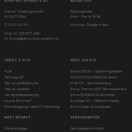
ELMA INSTRUMENTS AS
BESØK OSS
Garver Ytteborgsvei 83
Åpningstider:
N-0977 Oslo
Man - Fre: kl. 8-16
T:
22 10 42 70
Finn oss:
Google maps
Org. nr. 935 507 065
M:
firma@elma-instruments.no​
VERDT Å VITE
MEST SOLGTE
FLIR
Elma 2100X – Spenningstester
Termografi
Elma 2700x Elektrisk tester
Test av jordfeilbryter
FLIR C5 – Termokamera
Test av solceller
Elma Themo x250 Termokamera
Ultralydsdetektering
Elma BM2805 Multimeter
Hva er flimmer?
Eurotest XC – NEK400 tester
Klimalogging med IOT teknologi
Elma Laser x2 krysslaser
MEST BESØKT
SERVICESENTER
Minikataloger
Serviceskjema RMA