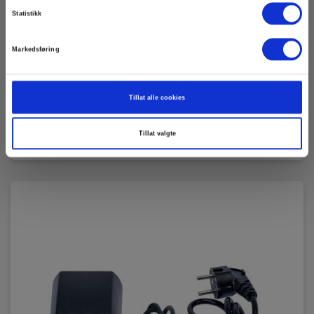
Statistikk
Markedsføring
CA 8345 med MA194 flextænger
EAN 5706445293032
Tillat alle cookies
RING FOR PRIS +47 22 10 42 70
Les mer
Tillat valgte