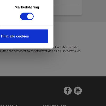
Markedsføring
Tillat alle cookies
s mer i vår
GDPR Personvernbeskyttelse
. Du kan når som helst
slutte abonnementet på nyhetsbrevet via en link i nyhetsmailen.