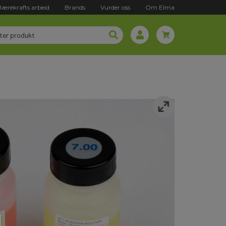
Bærekrafts arbeid
Brands
Vurder oss
Om Elma