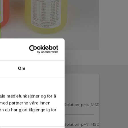
Om
iale mediefunksjoner og for å
 med partnerne våre innen
ertificate_Elma_Standard_Buffer_Solution_pH4_MSDS_DK.pdf
u har gjort tilgjengelig for
ertificate_Elma_Standard_Buffer_Solution_pH7_MSDS_DK.pdf