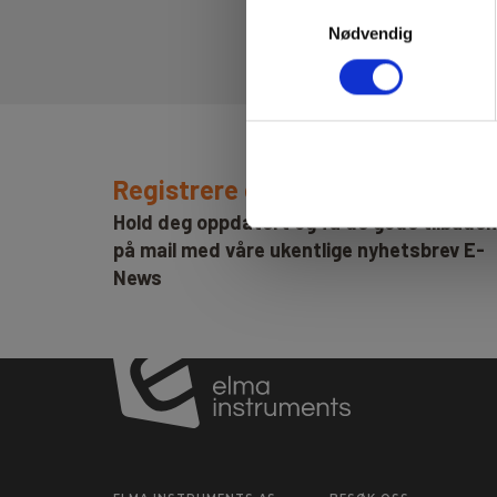
Samtykkevalg
Nødvendig
Registrere deg for nyhetsbrev!
Hold deg oppdatert og få de gode tilbude
på mail med våre ukentlige nyhetsbrev E-
News