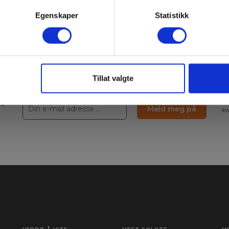
Egenskaper
Statistikk
Tillat valgte
ne
Le
Meld meg på
av