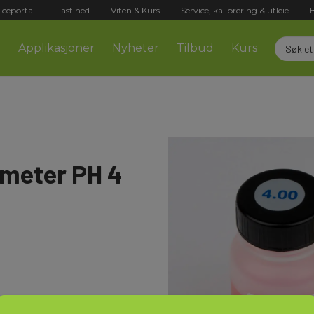
iceportal
Last ned
Viten & Kurs
Service, kalibrering & utleie
r
Applikasjoner
Nyheter
Tilbud
Kurs
-meter PH 4