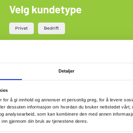
Velg kundetype
Privat
Bedrift
Detaljer
Last ned
kies
 for å gi innhold og annonser et personlig preg, for å levere sos
MSDS
deler dessuten informasjon om hvordan du bruker nettstedet vårt,
Elma_C
Datablad
og analysearbeid, som kan kombinere den med annen informasjon d
 inn gjennom din bruk av tjenestene deres.
MSDS
Elma_C
Datablad