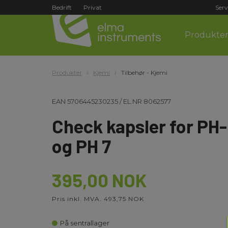
Bedrift
Privat
Serv
Produkte
Produkter
Kjemi
Tilbehør - Kjemi
EAN
5706445230235
/
EL.NR
8062577
Check kapsler for PH
og PH 7
395,00 NOK
Pris inkl. MVA. 493,75 NOK
På sentrallager