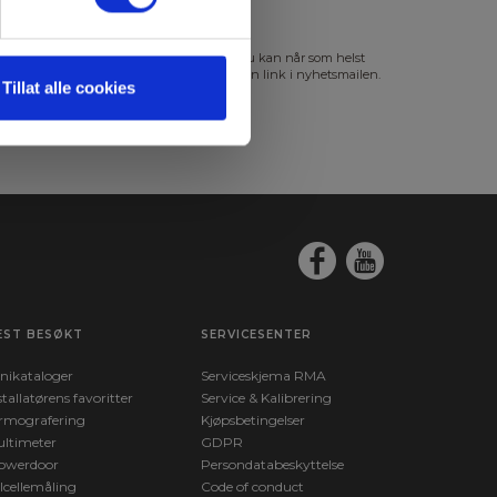
s mer i vår
GDPR Personvernbeskyttelse
. Du kan når som helst
slutte abonnementet på nyhetsbrevet via en link i nyhetsmailen.
Tillat alle cookies
EST BESØKT
SERVICESENTER
nikataloger
Serviceskjema RMA
stallatørens favoritter
Service & Kalibrering
rmografering
Kjøpsbetingelser
ltimeter
GDPR
owerdoor
Persondatabeskyttelse
lcellemåling
Code of conduct