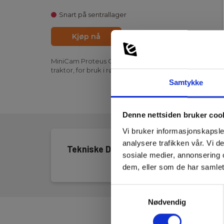
Snart på sentrallager
Kjøp nå
PDF print
MiniCam Proteus QRW140HG/150 Silica High-Grip hjulset
traktor, for bruk i rør fra 300mm
Samtykke
Denne nettsiden bruker coo
Vi bruker informasjonskapsler
analysere trafikken vår. Vi 
Tekniske Data
sosiale medier, annonsering 
dem, eller som de har samlet
Samtykkevalg
Nødvendig