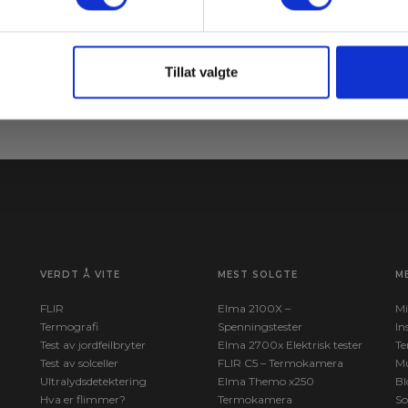
ne
Le
Meld meg på
av
Tillat valgte
VERDT Å VITE
MEST SOLGTE
M
FLIR
Elma 2100X –
Mi
Termografi
Spenningstester
In
Test av jordfeilbryter
Elma 2700x Elektrisk tester
Te
Test av solceller
FLIR C5 – Termokamera
Mu
Ultralydsdetektering
Elma Themo x250
Bl
Hva er flimmer?
Termokamera
So