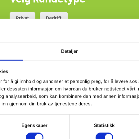
Privat
Bedrift
t (4 stk.) for CRP140/150
Detaljer
kies
 for å gi innhold og annonser et personlig preg, for å levere sos
deler dessuten informasjon om hvordan du bruker nettstedet vårt,
og analysearbeid, som kan kombinere den med annen informasjon d
 inn gjennom din bruk av tjenestene deres.
Egenskaper
Statistikk