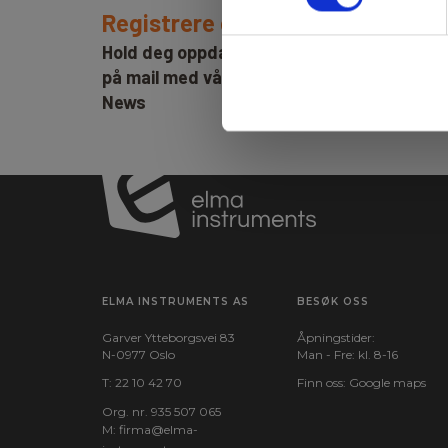
Registrere deg for nyhetsbrev!
Hold deg oppdatert og få de gode tilbude
på mail med våre ukentlige nyhetsbrev E-
News
ELMA INSTRUMENTS AS
BESØK OSS
Garver Ytteborgsvei 83
Åpningstider:
N-0977 Oslo
Man - Fre: kl. 8-16
T:
22 10 42 70
Finn oss:
Google maps
Org. nr. 935 507 065
M:
firma@elma-