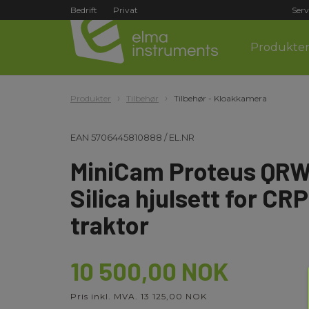
Bedrift
Privat
Serv
Produkte
Produkter
Tilbehør
Tilbehør - Kloakkamera
EAN
5706445810888
/
EL.NR
MiniCam Proteus QR
Silica hjulsett for C
traktor
10 500,00 NOK
Pris inkl. MVA. 13 125,00 NOK