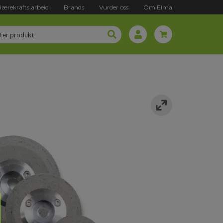
Bærekrafts arbeid
Brands
Vurder oss
Om Elma