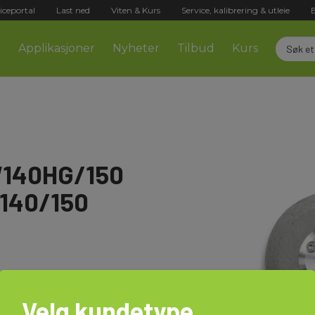
iceportal
Last ned
Viten & Kurs
Service, kalibrering & utleie
r
Applikasjoner
Nyheter
Tilbud
Kurs
W140HG/150
RP140/150
Velg kundetype