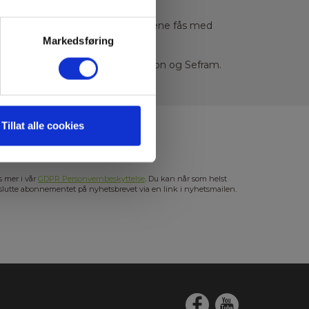
ge oscilloskoper (DSO). Instrumentene fås med
munikasjon.
Markedsføring
 og kommer primært fra BK Precision og Sefram.
Tillat alle cookies
s mer i vår
GDPR Personvernbeskyttelse
. Du kan når som helst
slutte abonnementet på nyhetsbrevet via en link i nyhetsmailen.