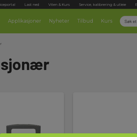
iceportal
Last ned
Viten & Kurs
Service, kalibrering & utleie
r
Applikasjoner
Nyheter
Tilbud
Kurs
ær
asjonær