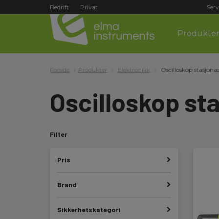
Bedrift
Privat
Serv
Produkte
Forside
Produkter
Elektronikk
Oscilloskop stasjon
Oscilloskop st
Filter
Pris
Brand
Sikkerhetskategori