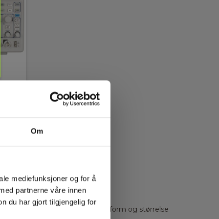
Om
nå
iale mediefunksjoner og for å
 med partnerne våre innen
u har gjort tilgjengelig for
 på oscilloskopets skjerm. Du ser form og størrelse
detider og puls/pauseforhold.