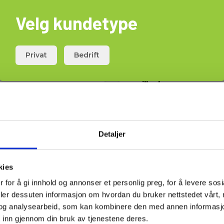
Velg kundetype
Privat
Bedrift
2025
BK2190E 100 MHz
oscilloskop
3760171418765
EAN 5706445950829
EL.NR 8024290
rt på sentrallager
Snart på sentrallager
Detaljer
0,00 NOK
8 545,00 NOK
Ekskl. mva
Ekskl. mva
kies
es mer
Kjøp nå
Les mer
Kjøp 
 for å gi innhold og annonser et personlig preg, for å levere sos
deler dessuten informasjon om hvordan du bruker nettstedet vårt,
og analysearbeid, som kan kombinere den med annen informasjon d
oscilloskop har du mulighet for visuelt å se et gitt signal direkte
 inn gjennom din bruk av tjenestene deres.
kjellige egenskaper ved signalet, f.eks. frekvens, spenning, perio