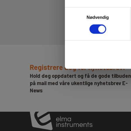
Samtykkevalg
I dette
fargesk
Nødvendig
Oscillo
Kontakt
Registrere deg for nyhetsbrev!
Hold deg oppdatert og få de gode tilbude
på mail med våre ukentlige nyhetsbrev E-
News