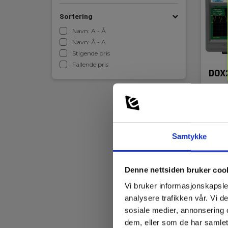
Sortering
Navn: A - Å
Navn: Å - A
Stigende pris
Fallende pris
DOX
EAN 
Sna
Samtykke
7 37
Denne nettsiden bruker coo
L
Vi bruker informasjonskapsler
analysere trafikken vår. Vi 
sosiale medier, annonsering 
Med et 
dem, eller som de har samlet
og fors