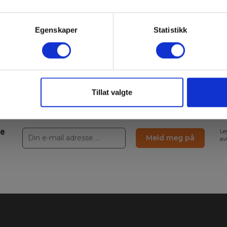
 avsnittet finner du et utvalg av våre stasjonære digitale stora
jerm, som 2 kanals og 4 kanals, opp til 350MHz og med PC kom
Egenskaper
Statistikk
skopene i dette avsnittet er kun et lite utvalg av vår sortiment
 oss hvis du ikke finner det du søker.
Tillat valgte
ne
Le
Meld meg på
av