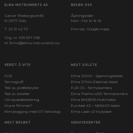
ELMA INSTRUMENTS AS
BESØK OSS
Garver Ytteborgsvei 83
Åpningstider:
N-0977 Oslo
Man - Fre: kl. 8-16
T:
22 10 42 70
Finn oss:
Google maps
Org. nr. 935 507 065
M:
firma@elma-instruments.no​
VERDT Å VITE
MEST SOLGTE
FLIR
Elma 2100X – Spenningstester
Termografi
Elma 2700x Elektrisk tester
Test av jordfeilbryter
FLIR C5 – Termokamera
Test av solceller
Elma Themo x250 Termokamera
Ultralydsdetektering
Elma BM2805 Multimeter
Hva er flimmer?
Eurotest XC – NEK400 tester
Klimalogging med IOT teknologi
Elma Laser x2 krysslaser
MEST BESØKT
SERVICESENTER