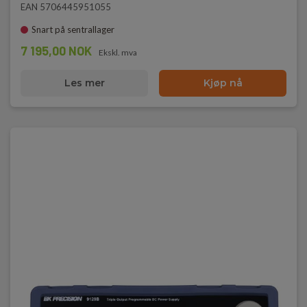
EAN 5706445951055
Snart på sentrallager
7 195,00 NOK
Ekskl. mva
Les mer
Kjøp nå