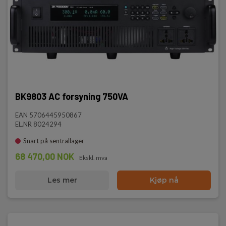
BK9803 AC forsyning 750VA
EAN 5706445950867
EL.NR 8024294
Snart på sentrallager
68 470,00 NOK
Ekskl. mva
Les mer
Kjøp nå