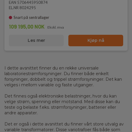
EAN 5706445950874
EL.NR 8024295
Snart på sentrallager
109 195,00 NOK
Ekskl. mva
Les mer
Kjøp nå
I dette avsnittet finner du en rekke universale
laboratoriestrømforsyninger. Du finner både enkelt
forsyninger, dobbelt og trippel strømforsyninger. Det kan
velges i mellom variable og faste utganger.
Det finnes også elektroniske belastninger, hvor du kan
velge strøm, spenning eller motstand. Med disse kan du
teste og belaste f.eks. strømforsyninger, batterier eller
andre apparater.
Det er også i dette avsnittet du finner vårt store utvalg av
variable transformatorer. Disse variotrafoer fås både som