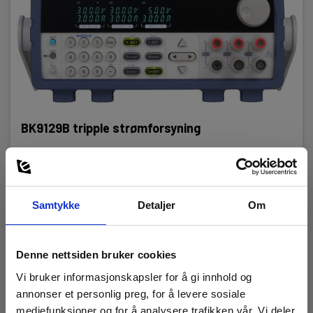
BK9129B tripple strømforsyning
EAN 5706445950843
EL.NR 8024292
Snart på sentrallager
Samtykke
Detaljer
Om
14 045,00 NOK
Ekskl. mva
Les mer
Kjøp nå
Denne nettsiden bruker cookies
Vi bruker informasjonskapsler for å gi innhold og
annonser et personlig preg, for å levere sosiale
mediefunksjoner og for å analysere trafikken vår. Vi deler