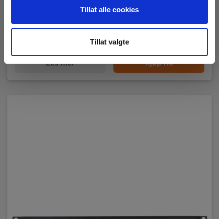
EAN 5706445950850
EL.NR 8024293
Tillat alle cookies
Snart på sentrallager
41 945,00 NOK
Tillat valgte
Ekskl. mva
Les mer
Kjøp nå