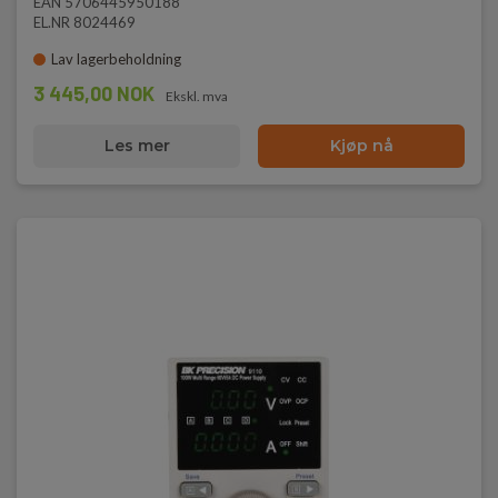
EAN 5706445950188
EL.NR 8024469
Lav lagerbeholdning
3 445,00 NOK
Ekskl. mva
Les mer
Kjøp nå