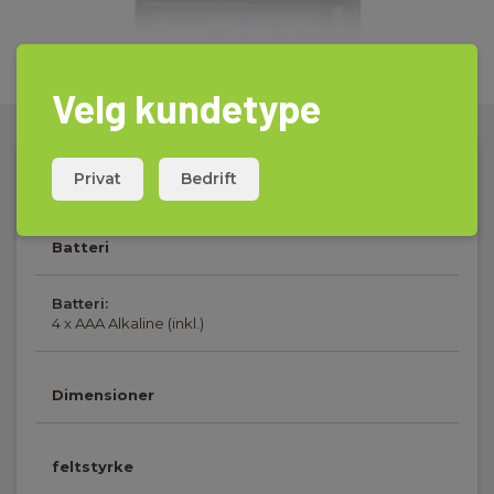
Velg kundetype
Privat
Bedrift
Tekniske Data:
Batteri
Batteri:
4 x AAA Alkaline (inkl.)
Dimensioner
feltstyrke