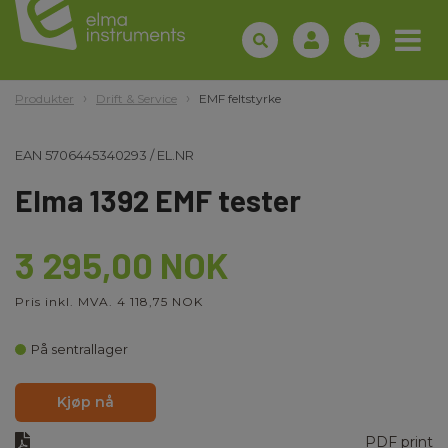
Produkter
Drift & Service
EMF feltstyrke
EAN
5706445340293
/
EL.NR
Elma 1392 EMF tester
3 295,00 NOK
Pris inkl. MVA. 4 118,75 NOK
På sentrallager
Kjøp nå
PDF print