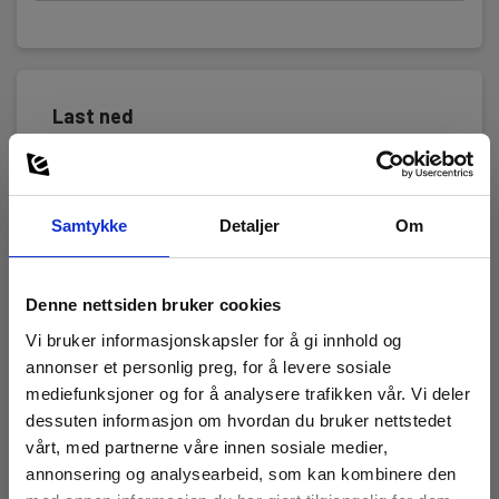
Last ned
Manualer
Elma_Manual_Elma_Elma_1392_EMF_tester__EN.pdf
Samtykke
Detaljer
Om
Manualer
Elma_Manual_Elma_Elma_1392_EMF_tester__SE_EN.pdf
Denne nettsiden bruker cookies
MSDS Datablad
Vi bruker informasjonskapsler for å gi innhold og
toshiba_alkaline_dry_batteries_MSDS.pdf
annonser et personlig preg, for å levere sosiale
mediefunksjoner og for å analysere trafikken vår. Vi deler
Programvare
dessuten informasjon om hvordan du bruker nettstedet
Elma_1392 EMF tester_Software_V10.01.zip
vårt, med partnerne våre innen sosiale medier,
annonsering og analysearbeid, som kan kombinere den