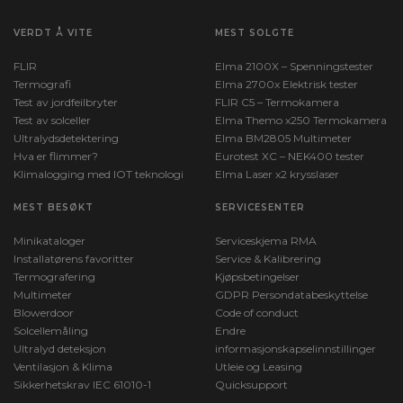
VERDT Å VITE
MEST SOLGTE
FLIR
Elma 2100X – Spenningstester
Termografi
Elma 2700x Elektrisk tester
Test av jordfeilbryter
FLIR C5 – Termokamera
Test av solceller
Elma Themo x250 Termokamera
Ultralydsdetektering
Elma BM2805 Multimeter
Hva er flimmer?
Eurotest XC – NEK400 tester
Klimalogging med IOT teknologi
Elma Laser x2 krysslaser
MEST BESØKT
SERVICESENTER
Minikataloger
Serviceskjema RMA
Installatørens favoritter
Service & Kalibrering
Termografering
Kjøpsbetingelser
Multimeter
GDPR Persondatabeskyttelse
Blowerdoor
Code of conduct
Solcellemåling
Endre
Ultralyd deteksjon
informasjonskapselinnstillinger
Ventilasjon & Klima
Utleie og Leasing
Sikkerhetskrav IEC 61010-1
Quicksupport