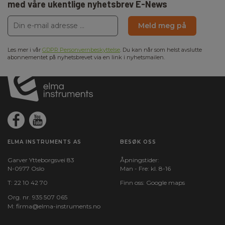
med våre ukentlige nyhetsbrev E-News
Meld meg på
Les mer i vår
GDPR Personvernbeskyttelse
. Du kan når som helst avslutte
abonnementet på nyhetsbrevet via en link i nyhetsmailen.
ELMA INSTRUMENTS AS
BESØK OSS
Garver Ytteborgsvei 83
Åpningstider:
N-0977 Oslo
Man - Fre: kl. 8-16
T:
22 10 42 70
Finn oss:
Google maps
Org. nr. 935 507 065
M:
firma@elma-instruments.no​