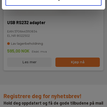
USB RS232 adapter
EAN 5706445110834
EL.NR 8022502
Lav lagerbeholdning
595,00 NOK
Ekskl. mva
Les mer
Kjøp nå
Registrere deg for nyhetsbrev!
Hold deg oppdatert og få de gode tilbudene på mail