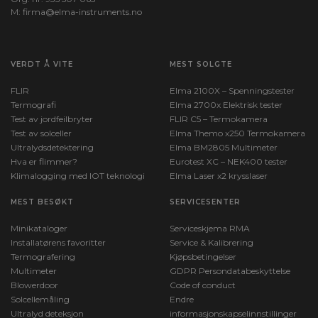
M:
firma@elma-instruments.no​
VERDT Å VITE
MEST SOLGTE
FLIR
Elma 2100X – Spenningstester
Termografi
Elma 2700x Elektrisk tester
Test av jordfeilbryter
FLIR C5 – Termokamera
Test av solceller
Elma Themo x250 Termokamera
Ultralydsdetektering
Elma BM2805 Multimeter
Hva er flimmer?
Eurotest XC – NEK400 tester
Klimalogging med IOT teknologi
Elma Laser x2 krysslaser
MEST BESØKT
SERVICESENTER
Minikataloger
Serviceskjema RMA
Installatørens favoritter
Service & Kalibrering
Termografering
Kjøpsbetingelser
Multimeter
GDPR Persondatabeskyttelse
Blowerdoor
Code of conduct
Solcellemåling
Endre
Ultralyd deteksjon
informasjonskapselinnstillinger