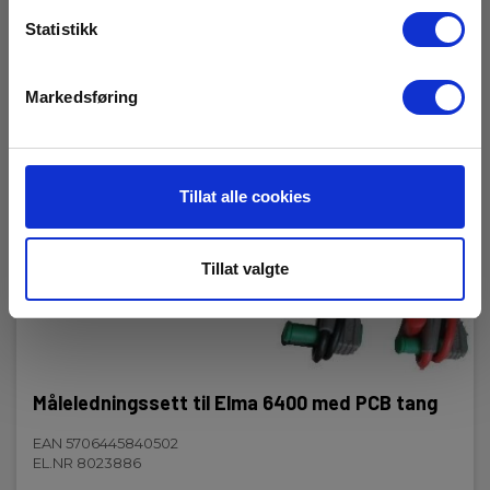
Statistikk
Markedsføring
Tillat alle cookies
Tillat valgte
Måleledningssett til Elma 6400 med PCB tang
EAN 5706445840502
EL.NR 8023886