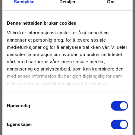
Samtykke
Detaljer
Om
Oppløsning
0,001
Denne nettsiden bruker cookies
Generelt
Vi bruker informasjonskapsler for å gi innhold og
annonser et personlig preg, for å levere sosiale
Elma Multimeter Magnetsett
Testfrekvens
mediefunksjoner og for å analysere trafikken vår. Vi deler
Opp til 10kHz
EAN 5706445140398
dessuten informasjon om hvordan du bruker nettstedet
EL.NR 8022312
vårt, med partnerne våre innen sosiale medier,
Oppdatering
5 ganger/sek.
annonsering og analysearbeid, som kan kombinere den
På sentrallager
med annen informasjon du har gjort tilgjengelig for dem,
250,00 NOK
Ekskl. mva
eller som de har samlet inn gjennom din bruk av
Auto av
10 min.
tjenestene deres.
Les mer
Kjøp nå
Samtykkevalg
Batteri
Nødvendig
4 stk. AA (LR6)
Egenskaper
Mål
220x96x60mm