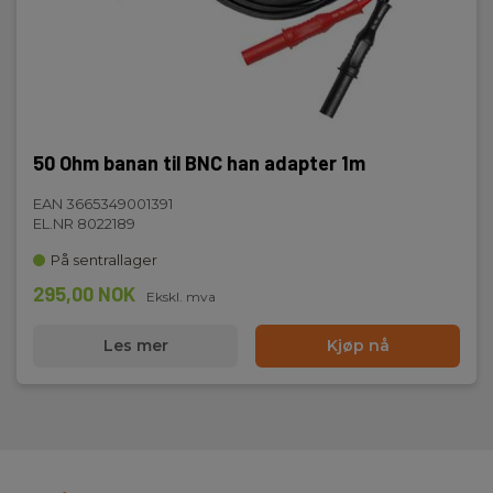
50 Ohm banan til BNC han adapter 1m
EAN 3665349001391
EL.NR 8022189
På sentrallager
295,00 NOK
Ekskl. mva
Les mer
Kjøp nå