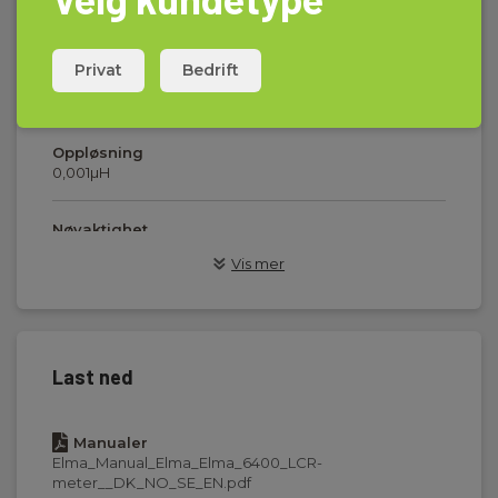
Induktans
Privat
Bedrift
Måleområde
20µH…2000H
Oppløsning
0,001µH
Nøyaktighet
± 0,2% + 5 digit
Vis mer
Kapasitans
Måleområde
Last ned
20pF…20mF
Oppløsning
Manualer
0,001pF
Elma_Manual_Elma_Elma_6400_LCR-
meter__DK_NO_SE_EN.pdf