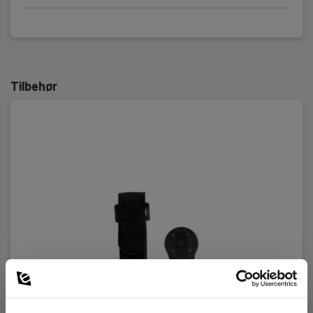
Nøyaktighet
± 0,2% + 3 digit
Motstand / Impedans
Tilbehør
Måleområde
20Ω;…2000MΩ;
Oppløsning
0,001Ω;
Nøyaktighet
± 0,2% + 2 digit
Q / D
Måleområde
0,000…999