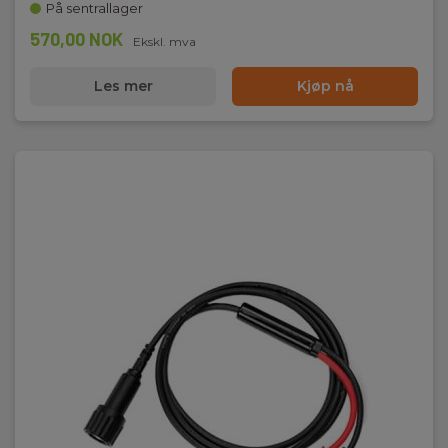
På sentrallager
570,00 NOK
Ekskl. mva
Les mer
Kjøp nå