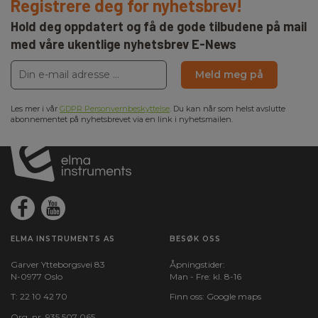
Registrere deg for nyhetsbrev!
Hold deg oppdatert og få de gode tilbudene på mail
med våre ukentlige nyhetsbrev E-News
Meld meg på
Les mer i vår
GDPR Personvernbeskyttelse
. Du kan når som helst avslutte
abonnementet på nyhetsbrevet via en link i nyhetsmailen.
ELMA INSTRUMENTS AS
BESØK OSS
Garver Ytteborgsvei 83
Åpningstider:
N-0977 Oslo
Man - Fre: kl. 8-16
T:
22 10 42 70
Finn oss:
Google maps
Org. nr. 935 507 065