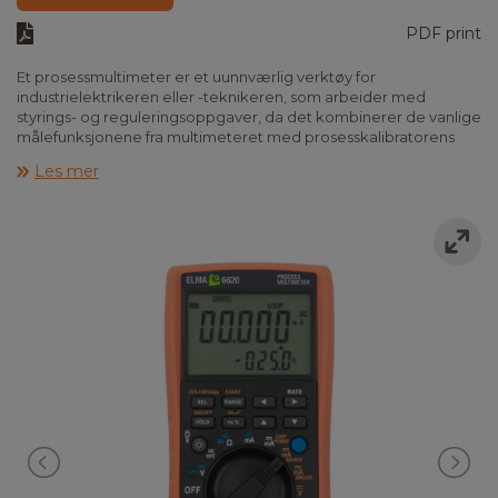
PDF print
Et prosessmultimeter er et uunnværlig verktøy for
industrielektrikeren eller -teknikeren, som arbeider med
styrings- og reguleringsoppgaver, da det kombinerer de vanlige
målefunksjonene fra multimeteret med prosesskalibratorens
egenskaper til å simulere signaler og agere kilde i passive
Les mer
kretser.
Elma 6620 er et enkelt prosessmultimeter i et robust og
ergonomisk design med bakgrunnsbelyst skjerm og innebygd
lommelykt.
Målefunksjonene omfatter sann RMS AC-spenning og AC-
spenning med VFC-filter for presis måling på støyfylte kretser og
kretser med variabel spenning, DC-spenning,
motstand/gjennomgang, diodetest, frekvens, og AC/DC-strøm i
mA.
Elma 6620 kan simulere signaler i aktive så vel som passive
kretser. I begge tilfeller kan 4-20 mA utgangssignal stilles inn i
trinn på 25 % og strømmen finjusteres ned til 0,001 mA; trappe-
og rampefunksjon tillater automatisk trinnvis eller glidende
regulering av utgangsstrømmen. Med Elma 6620 som kilde kan
passive kretser dessuten påtrykkes 1-10 VDC eller et