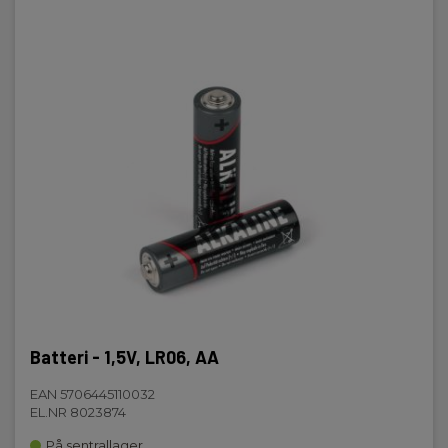
Batteri - 1,5V, LR06, AA
EAN 5706445110032
EL.NR 8023874
På sentrallager