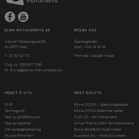
ELMA INSTRUMENTS AS
BESØK OSS
Garver Ytteborgsvei 83
Åpningstider:
N-0977 Oslo
Man - Fre: kl. 8-16
T:
22 10 42 70
Finn oss:
Google maps
Org. nr. 935 507 065
M:
firma@elma-instruments.no​
VERDT Å VITE
MEST SOLGTE
FLIR
Elma 2100X – Spenningstester
Termografi
Elma 2700x Elektrisk tester
Test av jordfeilbryter
FLIR C5 – Termokamera
Test av solceller
Elma Themo x250 Termokamera
Ultralydsdetektering
Elma BM2805 Multimeter
Hva er flimmer?
Eurotest XC – NEK400 tester