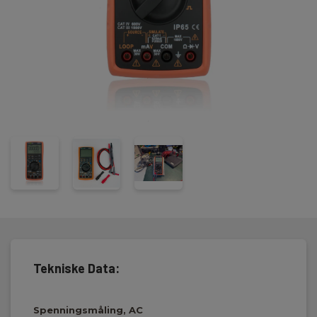
frekvenssignal. Elma 6620 har også Loop power-funksjon.
Elma 6620 leveres klar til bruk inkl. prøveledninger med
prøvepinner, mini-krokodilleklemmer, batterier og manual.
Tekniske Data:
Spenningsmåling, AC