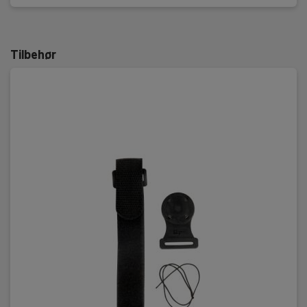
Strømmåling, DC
Måleområde:
Tilbehør
0.00 mA - 600.0 mA
Motstand og gjennomgang
Måleområde:
0.0 Ω - 600.0 Ω
Frekvensmåling
Måleområde:
0.0001 Hz - 10.0 kHz
Simulering, el