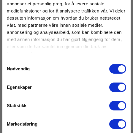
annonser et personlig preg, for å levere sosiale
mediefunksjoner og for å analysere trafikken vår. Vi deler
Sikkerhetskategori
dessuten informasjon om hvordan du bruker nettstedet
vårt, med partnerne våre innen sosiale medier,
annonsering og analysearbeid, som kan kombinere den
IEC 61010-1 målekategori:
CAT III 1000 V,CAT IV 600 V
med annen informasjon du har gjort tilgjengelig for dem,
eller som de har samlet inn gjennom din bruk av
tjenestene deres.
Batteri
Samtykkevalg
Nødvendig
Batteri:
3 x AA Alkaline (inkl.)
Egenskaper
Elma BMH-02 Magnet for Elma BM78x serien
Kapslingsgrad
Statistikk
EAN 5706445410446
IP-kode:
EL.NR 8022396
IP65
På sentrallager
Markedsføring
180,00 NOK
Ekskl. mva