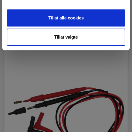
Dimensioner
Les mer
Kjøp nå
Tillat alle cookies
H x B x D:
185 mm x 90 mm x 54 mm
Tillat valgte
Vægt
Nettovekt:
500 g