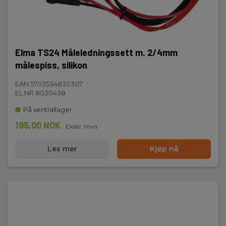
Elma TS24 Måleledningssett m. 2/4mm
målespiss, silikon
EAN 5703534830307
EL.NR 8030438
På sentrallager
195,00 NOK
Ekskl. mva
Les mer
Kjøp nå