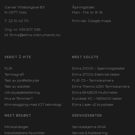
Garver Ytteborgsvei 83
Åpningstider:
N-0977 Oslo
Man - Fre: kl. 8-16
T:
22 10 42 70
Finn oss:
Google maps
Org. nr. 935 507 065
M:
firma@elma-instruments.no​
VERDT Å VITE
MEST SOLGTE
FLIR
Elma 2100X – Spenningstester
Termografi
Elma 2700x Elektrisk tester
Test av jordfeilbryter
FLIR C5 – Termokamera
Test av solceller
Elma Themo x250 Termokamera
Ultralydsdetektering
Elma BM2805 Multimeter
Hva er flimmer?
Eurotest XC – NEK400 tester
Klimalogging med IOT teknologi
Elma Laser x2 krysslaser
MEST BESØKT
SERVICESENTER
Minikataloger
Serviceskjema RMA
Installatørens favoritter
Service & Kalibrering