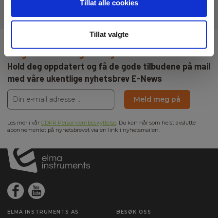
Tillat alle cookies
Tillat valgte
Registrere deg for nyhetsbrev!
Hold deg oppdatert og få de gode tilbudene på mail
med våre ukentlige nyhetsbrev E-News
Meld meg på
Les mer i vår
GDPR Personvernbeskyttelse
. Du kan når som helst avslutte
abonnementet på nyhetsbrevet via en link i nyhetsmailen.
ELMA INSTRUMENTS AS
BESØK OSS