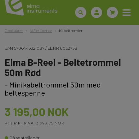
Produkter
Måletilbehør
Kabeltromler
EAN
5706445321087
/
EL.NR
8062758
Elma B-Reel - Beltetrommel
50m Rød
- Minikabeltrommel 50m med
beltespenne
3 195,00 NOK
Pris inkl. MVA. 3 993,75 NOK
På sentrallager