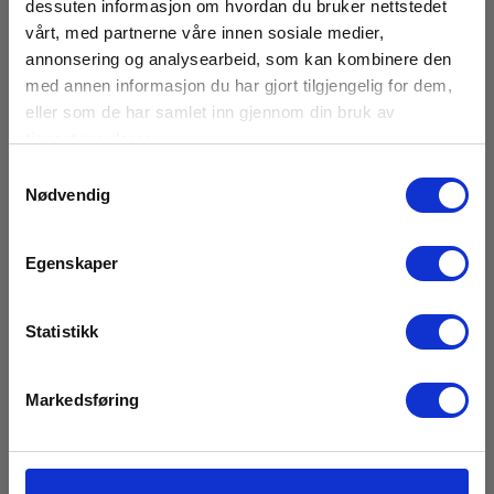
dessuten informasjon om hvordan du bruker nettstedet
vårt, med partnerne våre innen sosiale medier,
Dimensioner
annonsering og analysearbeid, som kan kombinere den
med annen informasjon du har gjort tilgjengelig for dem,
eller som de har samlet inn gjennom din bruk av
Kabeltromler
tjenestene deres.
Samtykkevalg
Dimensioner:
Nødvendig
Ø160xH100mm
IEC 61010 Kategori:
Egenskaper
Kat III 1000V- Kat IV 600V
Statistikk
Farge:
Rød
Markedsføring
Lengde (m):
50