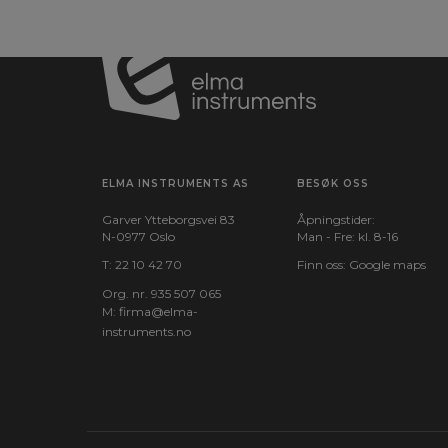
Frekvens område:
2-400 Hz
TestStrøm A:
< 3,5 mA
Batteri:
9V 6F22 (inkl.)
Dimensioner:
124x61x27 mm
ELMA INSTRUMENTS AS
BESØK OSS
Garver Ytteborgsvei 83
Åpningstider:
Nettovægt:
150 g
N-0977 Oslo
Man - Fre: kl. 8-16
T:
22 10 42 70
Finn oss:
Google maps
Min Frekvens (Hz):
2
Org. nr. 935 507 065
M:
firma@elma-
Max Frekvens (Hz):
400
instruments.no​
Maks spenning AC
400
(V):