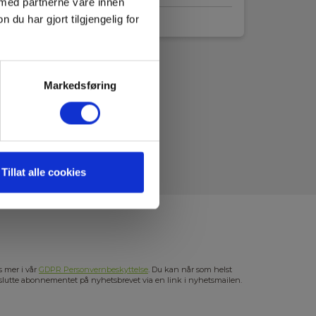
 med partnerne våre innen
u har gjort tilgjengelig for
Markedsføring
Tillat alle cookies
s mer i vår
GDPR Personvernbeskyttelse
. Du kan når som helst
slutte abonnementet på nyhetsbrevet via en link i nyhetsmailen.