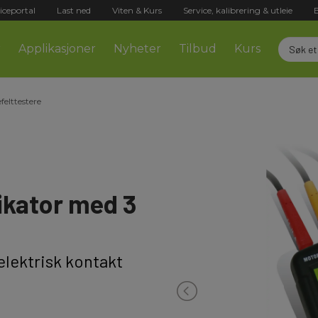
iceportal
Last ned
Viten & Kurs
Service, kalibrering & utleie
r
Applikasjoner
Nyheter
Tilbud
Kurs
felttestere
ikator med 3
elektrisk kontakt