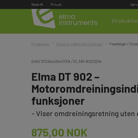
Bedrift
Privat
Serv
Produkte
Produkter
Elektro måleinstrumenter
Fasefølge-/ Dreie
EAN
5706445140138
/
EL.NR
8023214
Elma DT 902 –
Motoromdreiningsind
funksjoner
- Viser omdreiningsretning uten 
875,00 NOK