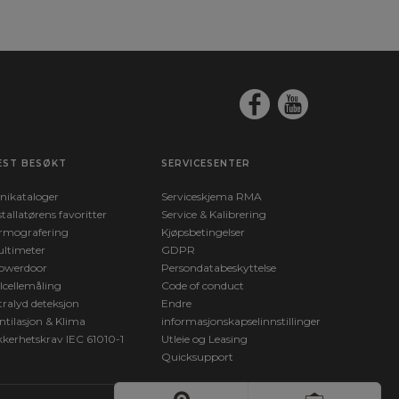
EST BESØKT
SERVICESENTER
nikataloger
Serviceskjema RMA
stallatørens favoritter
Service & Kalibrering
rmografering
Kjøpsbetingelser
ltimeter
GDPR
owerdoor
Persondatabeskyttelse
lcellemåling
Code of conduct
tralyd deteksjon
Endre
ntilasjon & Klima
informasjonskapselinnstillinger
kkerhetskrav IEC 61010-1
Utleie og Leasing
Quicksupport