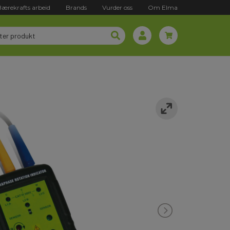
Bærekrafts arbeid
Brands
Vurder oss
Om Elma