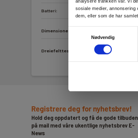
analysere trafikken vår. Vi 
sosiale medier, annonsering 
Batteri:
1 x E/PP3 (9 V) Alkaline 
dem, eller som de har samlet
Samtykkevalg
Dimensioner
Nødvendig
Dreiefelttestere
Vis mer
App:
Nei
Minne:
Nei
Kapslingsklasse:
40
Registrere deg for nyhetsbrev!
Fasefølgetest:
120-440 V AC
Hold deg oppdatert og få de gode tilbude
på mail med våre ukentlige nyhetsbrev E-
Faseindikering:
1-440 V AC
News