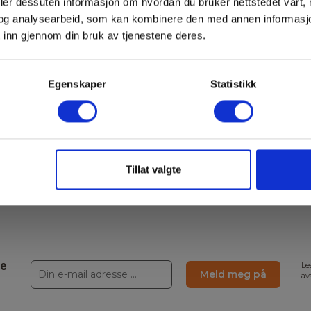
deler dessuten informasjon om hvordan du bruker nettstedet vårt,
og analysearbeid, som kan kombinere den med annen informasjon d
(inkl.)
 inn gjennom din bruk av tjenestene deres.
Egenskaper
Statistikk
Tillat valgte
ne
Le
Meld meg på
av