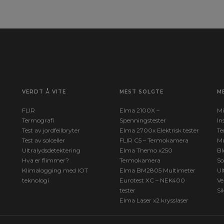
VERDT Å VITE
MEST SOLGTE
M
FLIR
Elma 2100X –
Mi
Termografi
Spenningstester
In
Test av jordfeilbryter
Elma 2700x Elektrisk tester
Te
Test av solceller
FLIR C5 – Termokamera
Mu
Ultralydsdetektering
Elma Themo x250
Bl
Hva er flimmer?
Termokamera
So
Klimalogging med IOT
Elma BM2805 Multimeter
Ul
teknologi
Eurotest XC – NEK400
Ve
tester
Si
Elma Laser x2 krysslaser