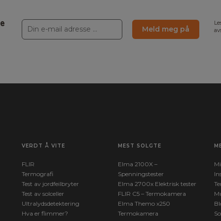
ne
Le
Meld meg på
av
VERDT Å VITE
MEST SOLGTE
M
FLIR
Elma 2100X –
Mi
Termografi
Spenningstester
In
Test av jordfeilbryter
Elma 2700x Elektrisk tester
Te
Test av solceller
FLIR C5 – Termokamera
Mu
Ultralydsdetektering
Elma Themo x250
Bl
Hva er flimmer?
Termokamera
So