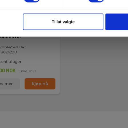
Tillat valgte
r rensepenn for LC og
onnektor
ller
706445470945
 8024298
sentrallager
00 NOK
Ekskl. mva
ode
es mer
Kjøp nå