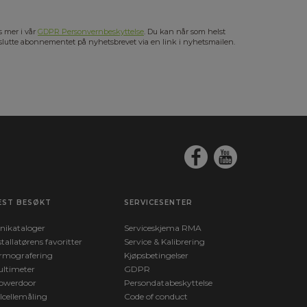
s mer i vår
GDPR Personvernbeskyttelse
. Du kan når som helst
slutte abonnementet på nyhetsbrevet via en link i nyhetsmailen.
EST BESØKT
SERVICESENTER
nikataloger
Serviceskjema RMA
stallatørens favoritter
Service & Kalibrering
rmografering
Kjøpsbetingelser
ltimeter
GDPR
owerdoor
Persondatabeskyttelse
lcellemåling
Code of conduct