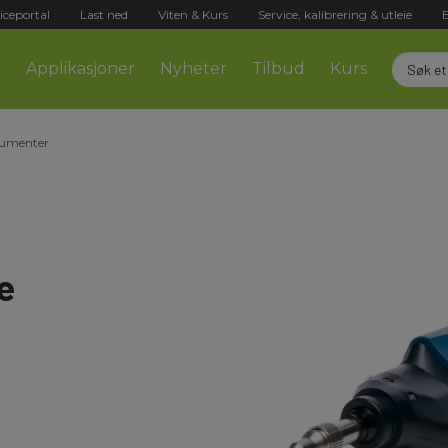
iceportal
Last ned
Viten & Kurs
Service, kalibrering & utleie
r
Applikasjoner
Nyheter
Tilbud
Kurs
trumenter
e