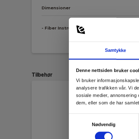
Dimensioner
- Fiber Instrumenter
Vis mer
Kommunikasjon:
USB
Samtykke
Dimensioner:
167x47x42mm
Denne nettsiden bruker coo
Tilbehør
Forstørrelsesknap:
Findes på alle 3 mode
Vi bruker informasjonskapsler
analysere trafikken vår. Vi 
Interface:
USB 2
sosiale medier, annonsering 
dem, eller som de har samlet
Kamerasensor:
5 Megapixel CMOS
Samtykkevalg
Kamerasensor
Nødvendig
0,55µm
opløsning: