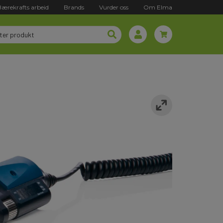
Bærekrafts arbeid
Brands
Vurder oss
Om Elma