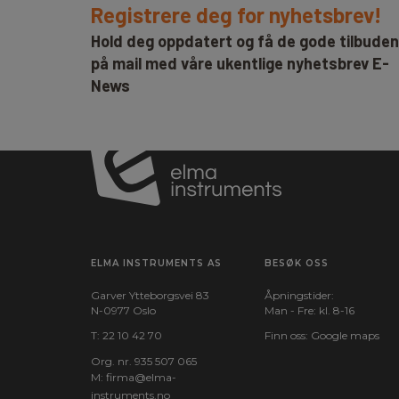
Registrere deg for nyhetsbrev!
Hold deg oppdatert og få de gode tilbude
på mail med våre ukentlige nyhetsbrev E-
News
ELMA INSTRUMENTS AS
BESØK OSS
Garver Ytteborgsvei 83
Åpningstider:
N-0977 Oslo
Man - Fre: kl. 8-16
T:
22 10 42 70
Finn oss:
Google maps
Org. nr. 935 507 065
M:
firma@elma-
instruments.no​