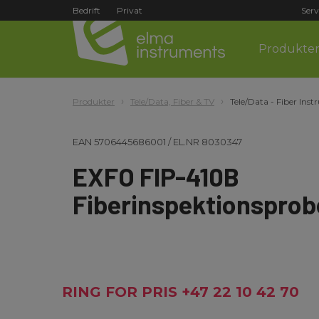
Bedrift
Privat
Serv
Produkte
Produkter
Tele/Data, Fiber & TV
Tele/Data - Fiber Ins
EAN
5706445686001
/
EL.NR
8030347
EXFO FIP-410B
Fiberinspektionsprob
RING FOR PRIS +47 22 10 42 70