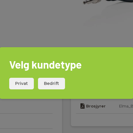
Velg kundetype
Privat
Bedrift
Last ned
Brosjyrer
Elma_B