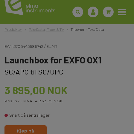
Produkter
Tele/Data, Fiber & TV
Tilbehør - Tele/Data
EAN
5706445686742
/
EL.NR
Launchbox for EXFO OX1
SC/APC til SC/UPC
3 895,00 NOK
Pris inkl. MVA. 4 868,75 NOK
Snart på sentrallager
Kjøp nå