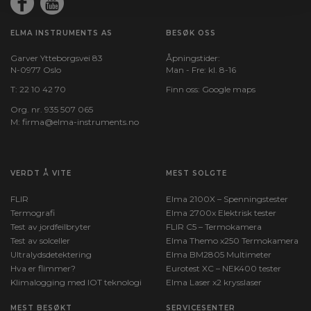
ELMA INSTRUMENTS AS
BESØK OSS
Garver Ytteborgsvei 83
Åpningstider:
N-0977 Oslo
Man - Fre: kl. 8-16
T:
22 10 42 70
Finn oss:
Google maps
Org. nr. 935 507 065
M:
firma@elma-instruments.no​
VERDT Å VITE
MEST SOLGTE
FLIR
Elma 2100X – Spenningstester
Termografi
Elma 2700x Elektrisk tester
Test av jordfeilbryter
FLIR C5 – Termokamera
Test av solceller
Elma Themo x250 Termokamera
Ultralydsdetektering
Elma BM2805 Multimeter
Hva er flimmer?
Eurotest XC – NEK400 tester
Klimalogging med IOT teknologi
Elma Laser x2 krysslaser
MEST BESØKT
SERVICESENTER