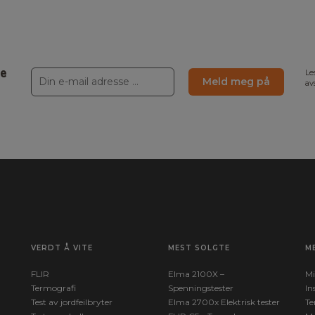
ne
Le
Meld meg på
av
VERDT Å VITE
MEST SOLGTE
M
FLIR
Elma 2100X –
Mi
Termografi
Spenningstester
In
Test av jordfeilbryter
Elma 2700x Elektrisk tester
Te