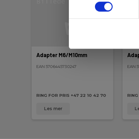
Gevind:
M10 udv.
Adapter M6/M10mm
Ada
EAN 5706445730247
EAN 5
RING FOR PRIS +47 22 10 42 70
RING
Les mer
L