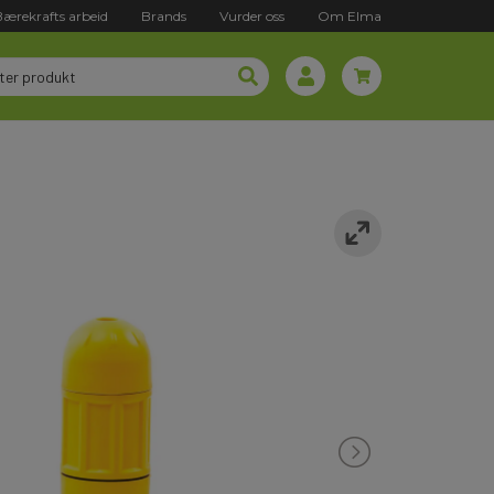
Bærekrafts arbeid
Brands
Vurder oss
Om Elma