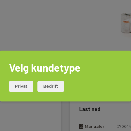
Velg kundetype
Privat
Bedrift
Last ned
Manualer
570644