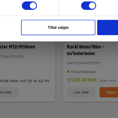
Tillat valgte
pter M12/M10mm
Rørål 6mm/80m -
m/inderleder
706445730254
EAN 5706445730179
På sentrallager
12 520,00 NOK
Ekskl. mva
 FOR PRIS +47 22 10 42 70
es mer
Les mer
Kjøp 