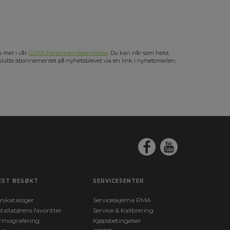
s mer i vår
GDPR Personvernbeskyttelse
. Du kan når som helst
slutte abonnementet på nyhetsbrevet via en link i nyhetsmailen.
EST BESØKT
SERVICESENTER
nikataloger
Serviceskjema RMA
stallatørens favoritter
Service & Kalibrering
rmografering
Kjøpsbetingelser