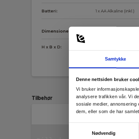
Batteri:
1 x AA Alkaline (inkl.)
Dimensioner
H x B x D:
120 mm x 38 mm x 3
Samtykke
Vis mer
tilbehør
Denne nettsiden bruker coo
Batteri levetid:
op til 40 timer
Vi bruker informasjonskapsler
analysere trafikken vår. Vi 
Tilbehør
Diameter:
38 mm
sosiale medier, annonsering 
dem, eller som de har samlet
Dybdeskarphed:
5 m
Samtykkevalg
Frekvens område:
8 & 33 kHz
Nødvendig