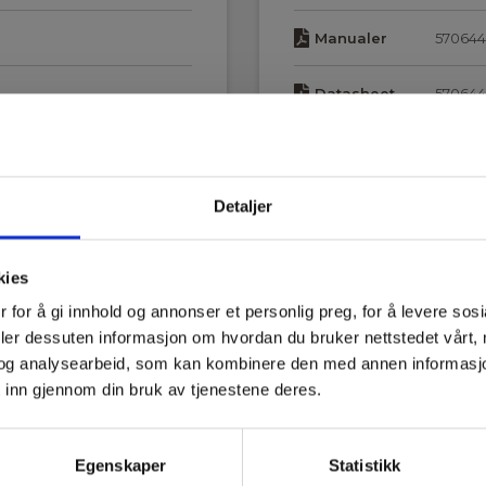
Manualer
570644
Datasheet
570644
Manualer
570644
8 mm
Manualer
570644
Detaljer
kies
 for å gi innhold og annonser et personlig preg, for å levere sos
deler dessuten informasjon om hvordan du bruker nettstedet vårt,
og analysearbeid, som kan kombinere den med annen informasjon d
 inn gjennom din bruk av tjenestene deres.
Egenskaper
Statistikk