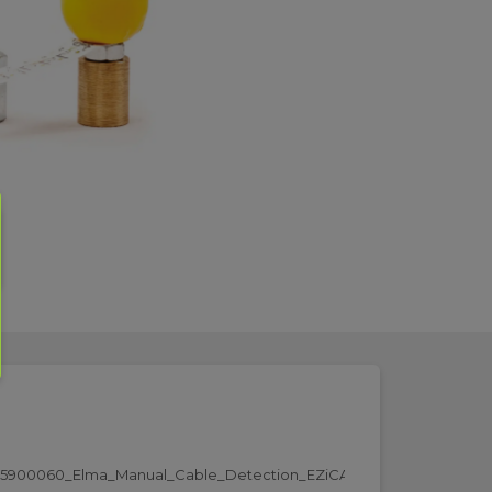
5900060_Elma_Manual_Cable_Detection_EZiCATi500__DK.pdf