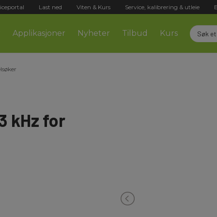
iceportal
Last ned
Viten & Kurs
Service, kalibrering & utleie
r
Applikasjoner
Nyheter
Tilbud
Kurs
lsøker
 kHz for