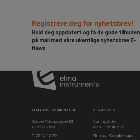
Registrere deg for nyhetsbrev!
Hold deg oppdatert og få de gode tilbude
på mail med våre ukentlige nyhetsbrev E-
News
ELMA INSTRUMENTS AS
BESØK OSS
Garver Ytteborgsvei 83
Åpningstider:
N-0977 Oslo
Man - Fre: kl. 8-16
T:
22 10 42 70
Finn oss:
Google maps