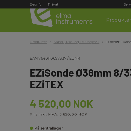
Bedrift
Privat
Serv
Produkte
Produkter
Kabel-, Rør- og Lekkasjesøk
Tilbehør - Kabe
EAN
7640110697337
/
EL.NR
EZiSonde Ø38mm 8/33
EZiTEX
4 520,00 NOK
Pris inkl. MVA. 5 650,00 NOK
På sentrallager