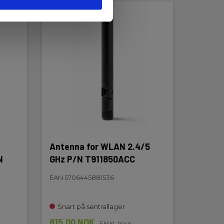
Antenna for WLAN 2.4/5
N
GHz P/N T911850ACC
EAN 5706445881536
Snart på sentrallager
815,00 NOK
Ekskl. mva