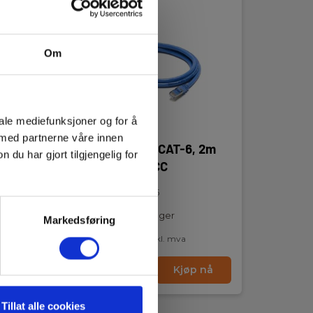
Om
iale mediefunksjoner og for å
 med partnerne våre innen
RJ45,
Ethernet Cable CAT-6, 2m
u har gjort tilgjengelig for
P/M T951004ACC
EAN 5706445881635
Snart på sentrallager
Markedsføring
640,00 NOK
Ekskl. mva
nå
Les mer
Kjøp nå
Tillat alle cookies