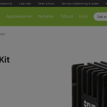
iceportal
Last ned
Viten & Kurs
Service, kalibrering & utleie
r
Applikasjoner
Nyheter
Tilbud
Kurs
 R&D
Kit