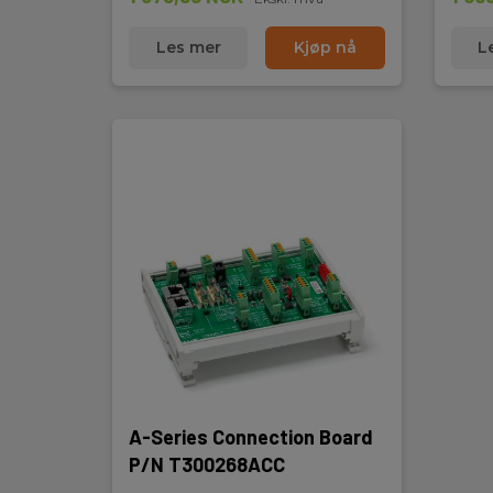
Les mer
Kjøp nå
L
A-Series Connection Board
P/N T300268ACC