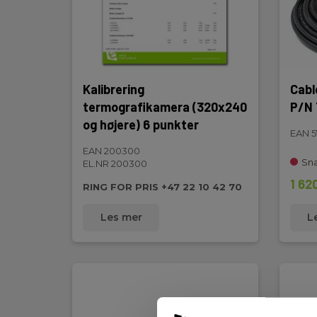
Kalibrering
Cabl
termografikamera (320x240
P/N
og højere) 6 punkter
EAN 5
EAN 200300
Sna
EL.NR 200300
1 62
RING FOR PRIS +47 22 10 42 70
Les mer
L