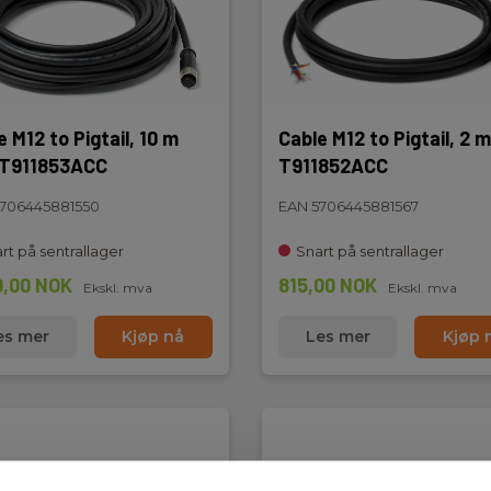
e M12 to Pigtail, 10 m
Cable M12 to Pigtail, 2 
 T911853ACC
T911852ACC
706445881550
EAN 5706445881567
rt på sentrallager
Snart på sentrallager
0,00 NOK
815,00 NOK
Ekskl. mva
Ekskl. mva
es mer
Kjøp nå
Les mer
Kjøp 