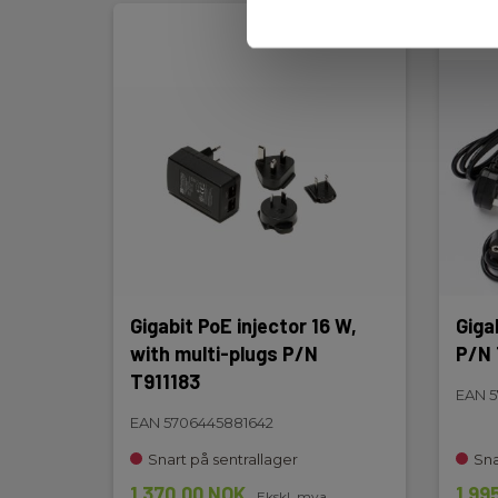
Gigabit PoE injector 16 W,
Giga
with multi-plugs P/N
P/N 
T911183
EAN 5
EAN 5706445881642
Snart på sentrallager
Sna
1 370,00 NOK
1 99
Ekskl. mva