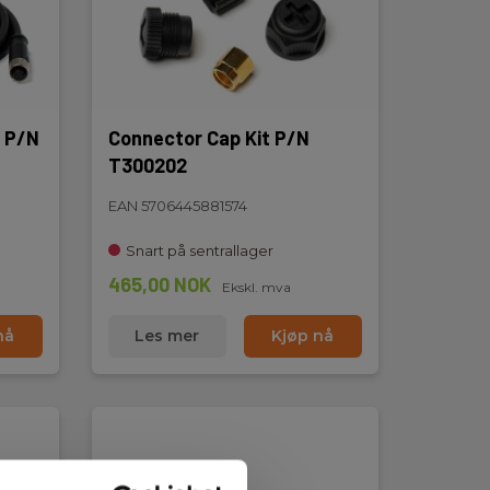
m P/N
Connector Cap Kit P/N
T300202
EAN 5706445881574
Snart på sentrallager
465,00 NOK
Ekskl. mva
nå
Les mer
Kjøp nå