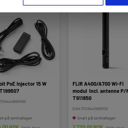
bit PoE Injector 15 W
FLIR A400/A700 Wi-Fi
T199507
modul Incl. antenne P/
T911850
706445881659
EAN 5706445881512
rt på sentrallager
Snart på sentrallager
5,00 NOK
2 720,00 NOK
Ekskl. mva
Ekskl. mva