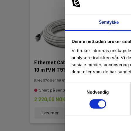
Samtykke
Denne nettsiden bruker coo
Vi bruker informasjonskapsler
analysere trafikken vår. Vi 
Ethernet Cable M12 to RJ45,
Ethe
sosiale medier, annonsering 
10 m P/N T911855ACC
2 m 
dem, eller som de har samlet
EAN 5706445881581
EAN 5
Samtykkevalg
Snart på sentrallager
Sna
Nødvendig
2 220,00 NOK
815,
Ekskl. mva
Les mer
Kjøp nå
L