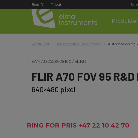
Bedrift
Privat
Serv
Produkte
Produkter
Termografi & Blowerdoor
Automasjon og
EAN
7332558028100
/
EL.NR
FLIR A70 FOV 95 R&D 
640×480 pixel
RING FOR PRIS +47 22 10 42 70