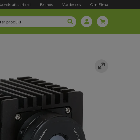
Bærekrafts arbeid
Brands
Vurder oss
Om Elma