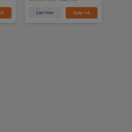
nå
Les mer
Kjøp nå