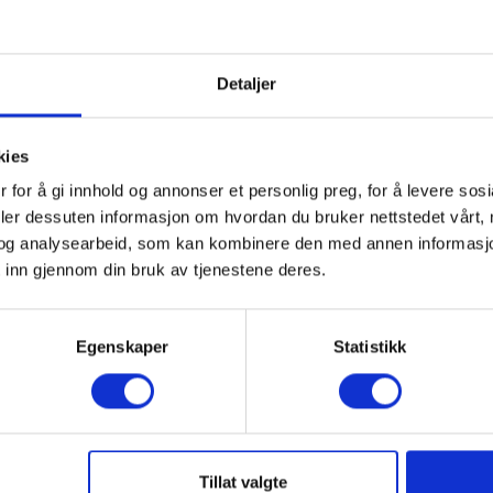
Detaljer
kies
 for å gi innhold og annonser et personlig preg, for å levere sos
deler dessuten informasjon om hvordan du bruker nettstedet vårt,
rnet Cable M12 to RJ45,
Ethernet Cable M12 to 
og analysearbeid, som kan kombinere den med annen informasjon d
P/N T911854ACC
0.3 m P/N T911869ACC
 inn gjennom din bruk av tjenestene deres.
706445881598
EAN 5706445881604
rt på sentrallager
Snart på sentrallager
Egenskaper
Statistikk
00 NOK
895,00 NOK
Ekskl. mva
Ekskl. mva
es mer
Kjøp nå
Les mer
Kjøp 
Tillat valgte