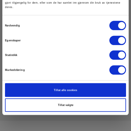
gjort tilgjengelig for dem, eller som de har samlet inn gjennom din bruk av tjenestene
deres.
Dimensioner
Samtykkevalg
Nødvendig
Vis mer
Egenskaper
Tangvidde (mm):
450
Statistikk
Strømmåling, AC (A):
3000
Last ned
Markedsføring
Display :
Datasheet
Bakgrunnsbelyst LCD
Tillat alle cookies
Elma_Datasheet_FLIR_CM57-2__EN.pdf
Sann RMS:
Tillat valgte
Ja
Kapslingsklasse:
54