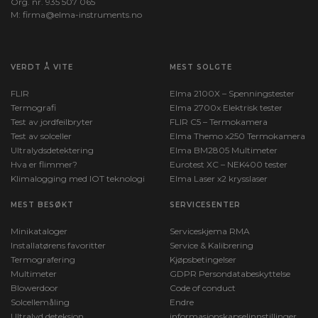
Org. nr. 935 507 065
M:
firma@elma-instruments.no​
VERDT Å VITE
MEST SOLGTE
FLIR
Elma 2100X – Spenningstester
Termografi
Elma 2700x Elektrisk tester
Test av jordfeilbryter
FLIR C5 – Termokamera
Test av solceller
Elma Themo x250 Termokamera
Ultralydsdetektering
Elma BM2805 Multimeter
Hva er flimmer?
Eurotest XC – NEK400 tester
Klimalogging med IOT teknologi
Elma Laser x2 krysslaser
MEST BESØKT
SERVICESENTER
Minikataloger
Serviceskjema RMA
Installatørens favoritter
Service & Kalibrering
Termografering
Kjøpsbetingelser
Multimeter
GDPR Persondatabeskyttelse
Blowerdoor
Code of conduct
Solcellemåling
Endre
Ultralyd deteksjon
informasjonskapselinnstillinger