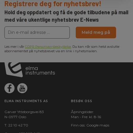
Registrere deg for nyhetsbrev!
Hold deg oppdatert og få de gode tilbudene på mail
Batteri:
med våre ukentlige nyhetsbrev E-News
2 stk , Genopladeligt, Ekskl.
Meld meg på
Vekt (g):
233
Les mer i vår
GDPR Personvernbeskyttelse
. Du kan når som helst avslutte
abonnementet på nyhetsbrevet via en link i nyhetsmailen.
Dimensjoner HxBxD (mm):
330 x 175 × 28
ELMA INSTRUMENTS AS
BESØK OSS
Garver Ytteborgsvei 83
Åpningstider:
N-0977 Oslo
Man - Fre: kl. 8-16
T:
22 10 42 70
Finn oss:
Google maps