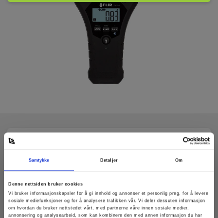
Tekniske Data:
Samtykke
Detaljer
Om
Batteri
Denne nettsiden bruker cookies
Vi bruker informasjonskapsler for å gi innhold og annonser et personlig preg, for å levere
Batteri:
sosiale mediefunksjoner og for å analysere trafikken vår. Vi deler dessuten informasjon
om hvordan du bruker nettstedet vårt, med partnerne våre innen sosiale medier,
2 x AAA Alkaline (inkl.)
annonsering og analysearbeid, som kan kombinere den med annen informasjon du har