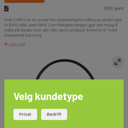
PDF print
FLIR CM57-2 er en smart Flex strømtang for måling av strøm opp
til 3000 A/AC sann RMS. Den fleksible tangen gjør det mulig å
måle på steder hvor det ville være umulig å "komme til" med
tradisjonell fast tang.
CM57-2 har innebygd Bluetooth-kommunikasjon, slik at du via
Les mer
FLIR Meterlink og den gratis FLIR Mobile-appen kan overføre
måleverdier til en iOS/Android smarttelefon eller nettbrett for
dokumentasjon av målingene dine.
Velg kundetype
Privat
Bedrift