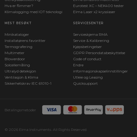
Hva er flimmer?
Eurotest XC – NEK400 tester
Klimalogging med IOT teknologi
Elma Laser x2 krysslaser
MEST BESØKT
SERVICESENTER
Minikataloger
Serviceskjema RMA
Installatørens favoritter
Service & Kalibrering
Termografering
Kjøpsbetingelser
Multimeter
GDPR Persondatabeskyttelse
Blowerdoor
Code of conduct
Solcellemåling
Endre
Ultralyd deteksjon
informasjonskapselinnstillinger
Ventilasjon & Klima
Utleie og Leasing
Sikkerhetskrav IEC 61010-1
Quicksupport
Betalingsmetoder
© 2026 Elma Instruments. All Rights Reserved.