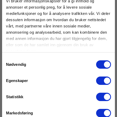
Vi bruker informasjonskapsler for å gi innhold og
Batteri:
annonser et personlig preg, for å levere sosiale
Li-ion (inkl.)
mediefunksjoner og for å analysere trafikken vår. Vi deler
dessuten informasjon om hvordan du bruker nettstedet
vårt, med partnerne våre innen sosiale medier,
Dimensioner
annonsering og analysearbeid, som kan kombinere den
med annen informasjon du har gjort tilgjengelig for dem,
eller som de har samlet inn gjennom din bruk av
Multimetre
tjenestene deres.
Vis mer
App:
Samtykkevalg
Ja
Nødvendig
App Type:
Last ned
Egenskaper
iOS,Android,Gratis nedlasting
Datasheet
Display :
Statistikk
Elma_Datasheet_FLIR_DM286__EN.pdf
LCD farge
Declaration of Conformity
Minne:
Markedsføring
Elma_Certificate_FLIR_DM286_DOC_EU_EN.pdf