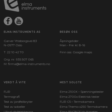
Spenningsmåling, DC (A):
1000
Strømmåling:
AC+DC,DC
ELMA INSTRUMENTS AS
BESØK OSS
Temperaturmåling:
Garver Ytteborgsvei 83
Åpningstider:
Ja
N-0977 Oslo
Man - Fre: kl. 8-16
T:
22 10 42 70
Finn oss:
Google maps
Vekt (g):
Org. nr. 935 507 065
569
M:
firma@elma-instruments.no​
VERDT Å VITE
MEST SOLGTE
FLIR
Elma 2100X – Spenningstester
Termografi
Elma 2700x Elektrisk tester
Test av jordfeilbryter
FLIR C5 – Termokamera
Test av solceller
Elma Themo x250 Termokamera
Ultralydsdetektering
Elma BM2805 Multimeter