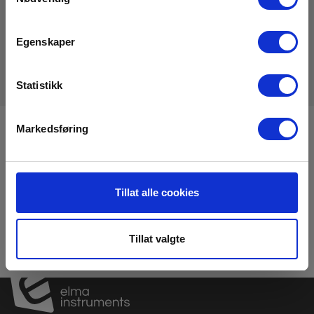
Datasheet
Elma_Datasheet_FLIR_USB-
C_HDMI_PD_adapter__EN.pdf
Egenskaper
Statistikk
Markedsføring
Registrere deg for nyhetsbrev!
Hold deg oppdatert og få de gode tilbudene på mail
med våre ukentlige nyhetsbrev E-News
Tillat alle cookies
Meld meg på
Tillat valgte
Les mer i vår
GDPR Personvernbeskyttelse
. Du kan når som helst avslutte
abonnementet på nyhetsbrevet via en link i nyhetsmailen.