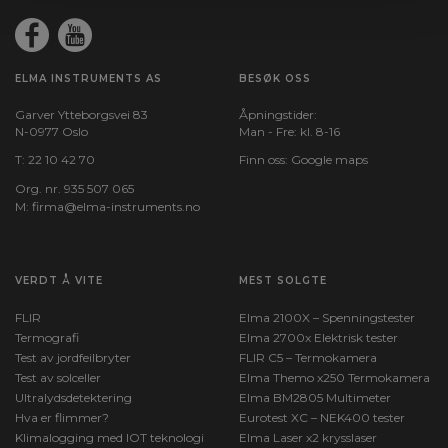
ELMA INSTRUMENTS AS
BESØK OSS
Garver Ytteborgsvei 83
Åpningstider:
N-0977 Oslo
Man - Fre: kl. 8-16
T:
22 10 42 70
Finn oss:
Google maps
Org. nr. 935 507 065
M:
firma@elma-instruments.no​
VERDT Å VITE
MEST SOLGTE
FLIR
Elma 2100X – Spenningstester
Termografi
Elma 2700x Elektrisk tester
Test av jordfeilbryter
FLIR C5 – Termokamera
Test av solceller
Elma Themo x250 Termokamera
Ultralydsdetektering
Elma BM2805 Multimeter
Hva er flimmer?
Eurotest XC – NEK400 tester
Klimalogging med IOT teknologi
Elma Laser x2 krysslaser