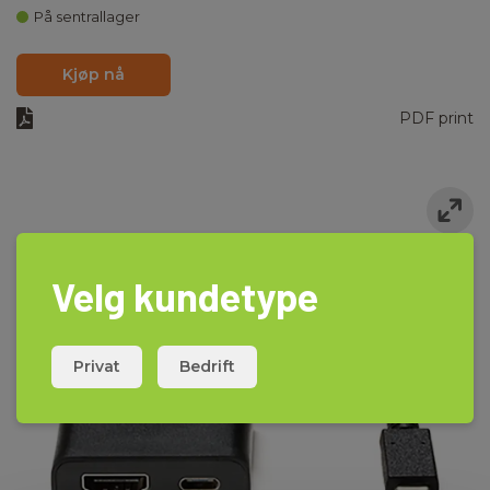
På sentrallager
Kjøp nå
PDF print
Velg kundetype
Privat
Bedrift