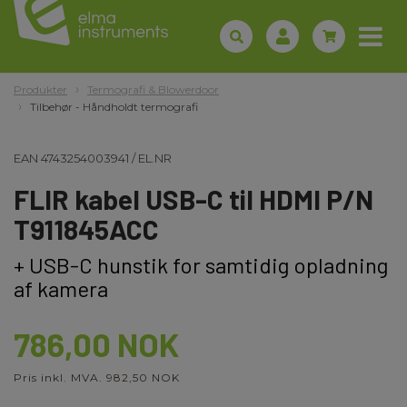
Produkter
Termografi & Blowerdoor
Tilbehør - Håndholdt termografi
EAN
4743254003941
/
EL.NR
FLIR kabel USB-C til HDMI P/N
T911845ACC
+ USB-C hunstik for samtidig opladning
af kamera
786,00 NOK
Pris inkl. MVA. 982,50 NOK