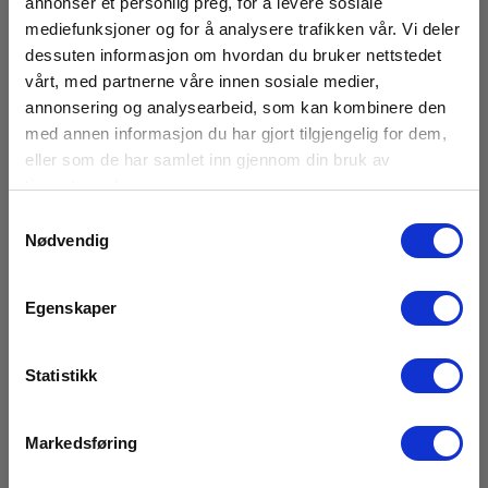
annonser et personlig preg, for å levere sosiale
mediefunksjoner og for å analysere trafikken vår. Vi deler
dessuten informasjon om hvordan du bruker nettstedet
Dimensioner
vårt, med partnerne våre innen sosiale medier,
annonsering og analysearbeid, som kan kombinere den
med annen informasjon du har gjort tilgjengelig for dem,
deteksjon
Vis mer
eller som de har samlet inn gjennom din bruk av
tjenestene deres.
Mikrofoner:
124
Samtykkevalg
Nødvendig
Frekvens (kHz) min:
Last ned
2
Egenskaper
Brosjyrer
Frekvens (kHz) maks:
Elma_Brochure_FLIR_Si2-PD__EN.pdf
130
Statistikk
Datasheet
Display:
Elma_Datasheet_FLIR_Si2-PD__EN.pdf
Digital
Markedsføring
MSDS Datablad