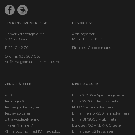
ELMA INSTRUMENTS AS
BESØK OSS
Garver Ytteborgsvei 83
Åpningstider:
N-0977 Oslo
Man - Fre: kl. 8-16
T:
22 10 42 70
Finn oss:
Google maps
Org. nr. 935 507 065
M:
firma@elma-instruments.no​
VERDT Å VITE
MEST SOLGTE
FLIR
Elma 2100X – Spenningstester
Termografi
Elma 2700x Elektrisk tester
Test av jordfeilbryter
FLIR C5 – Termokamera
Test av solceller
Elma Themo x250 Termokamera
Ultralydsdetektering
Elma BM2805 Multimeter
Hva er flimmer?
Eurotest XC – NEK400 tester
Klimalogging med IOT teknologi
Elma Laser x2 krysslaser