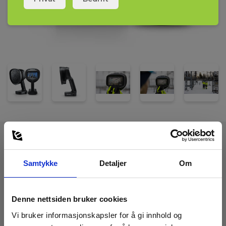
batterier, batterilader, kamerastropp, USB-nøkkel,
programvarebrukerlisens FLIR Thermal Studio Si2 Plugin og
dokumentasjon.
Tekniske Data:
Samtykke
Detaljer
Om
Batteri
Denne nettsiden bruker cookies
Batteri:
Vi bruker informasjonskapsler for å gi innhold og
2 Li-ion (inkl.)