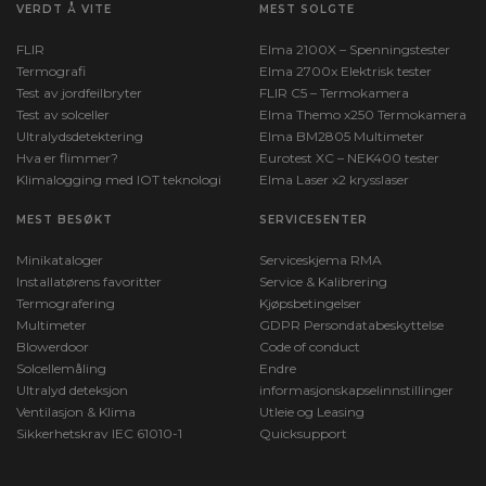
VERDT Å VITE
MEST SOLGTE
FLIR
Elma 2100X – Spenningstester
Termografi
Elma 2700x Elektrisk tester
Test av jordfeilbryter
FLIR C5 – Termokamera
Test av solceller
Elma Themo x250 Termokamera
Ultralydsdetektering
Elma BM2805 Multimeter
Hva er flimmer?
Eurotest XC – NEK400 tester
Klimalogging med IOT teknologi
Elma Laser x2 krysslaser
MEST BESØKT
SERVICESENTER
Minikataloger
Serviceskjema RMA
Installatørens favoritter
Service & Kalibrering
Termografering
Kjøpsbetingelser
Multimeter
GDPR Persondatabeskyttelse
Blowerdoor
Code of conduct
Solcellemåling
Endre
Ultralyd deteksjon
informasjonskapselinnstillinger
Ventilasjon & Klima
Utleie og Leasing
Sikkerhetskrav IEC 61010-1
Quicksupport