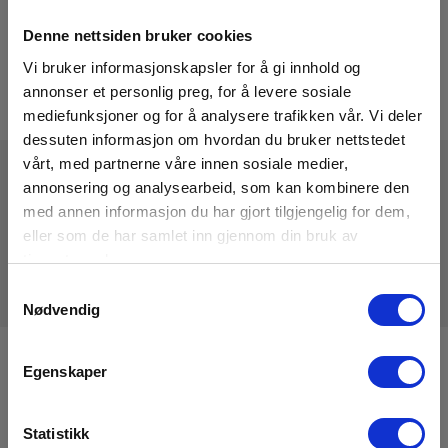
Denne nettsiden bruker cookies
Vi bruker informasjonskapsler for å gi innhold og
annonser et personlig preg, for å levere sosiale
mediefunksjoner og for å analysere trafikken vår. Vi deler
dessuten informasjon om hvordan du bruker nettstedet
vårt, med partnerne våre innen sosiale medier,
annonsering og analysearbeid, som kan kombinere den
Tekniske Data
med annen informasjon du har gjort tilgjengelig for dem,
eller som de har samlet inn gjennom din bruk av
tjenestene deres.
Samtykkevalg
Nødvendig
Registrere deg for nyhetsbrev!
Egenskaper
Hold deg oppdatert og få de gode tilbudene på mail
med våre ukentlige nyhetsbrev E-News
Statistikk