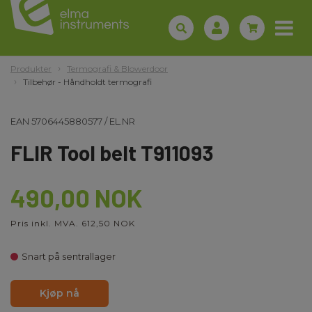
Produkter
Termografi & Blowerdoor
Tilbehør - Håndholdt termografi
EAN
5706445880577
/
EL.NR
FLIR Tool belt T911093
490,00 NOK
Pris inkl. MVA. 612,50 NOK
Snart på sentrallager
Kjøp nå