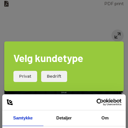
PDF print
Tool belt
Velg kundetype
Privat
Bedrift
Samtykke
Detaljer
Om