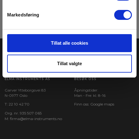
Meld meg på
Markedsføring
Les mer i vår
GDPR Personvernbeskyttelse
. Du kan når som helst avslutte
abonnementet på nyhetsbrevet via en link i nyhetsmailen.
Tillat alle cookies
Tillat valgte
ELMA INSTRUMENTS AS
BESØK OSS
Garver Ytteborgsvei 83
Åpningstider:
N-0977 Oslo
Man - Fre: kl. 8-16
T:
22 10 42 70
Finn oss:
Google maps
Org. nr. 935 507 065
M:
firma@elma-instruments.no​