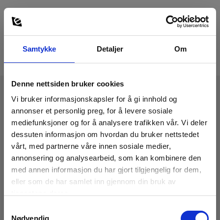
Samtykke
Detaljer
Om
Denne nettsiden bruker cookies
Vi bruker informasjonskapsler for å gi innhold og
Tekniske Data:
annonser et personlig preg, for å levere sosiale
mediefunksjoner og for å analysere trafikken vår. Vi deler
dessuten informasjon om hvordan du bruker nettstedet
Dimensioner
vårt, med partnerne våre innen sosiale medier,
annonsering og analysearbeid, som kan kombinere den
med annen informasjon du har gjort tilgjengelig for dem,
- Endoskoper
eller som de har samlet inn gjennom din bruk av
tjenestene deres.
Probelengde (cm):
100
Samtykkevalg
Nødvendig