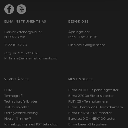
1 meter
Kapslingsklasse:
IP67
ELMA INSTRUMENTS AS
BESØK OSS
Garver Ytteborgsvei 83
Åpningstider:
N-0977 Oslo
Man - Fre: kl. 8-16
T:
22 10 42 70
Finn oss:
Google maps
Org. nr. 935 507 065
M:
firma@elma-instruments.no​
VERDT Å VITE
MEST SOLGTE
FLIR
Elma 2100X – Spenningstester
Termografi
Elma 2700x Elektrisk tester
Test av jordfeilbryter
FLIR C5 – Termokamera
Test av solceller
Elma Themo x250 Termokamera
Ultralydsdetektering
Elma BM2805 Multimeter
Hva er flimmer?
Eurotest XC – NEK400 tester
Klimalogging med IOT teknologi
Elma Laser x2 krysslaser