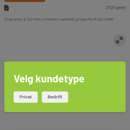
PDF print
Diameter ø 5,5 mm x 1 meter vanntett probe for FLIR VS80.
Velg kundetype
Privat
Bedrift