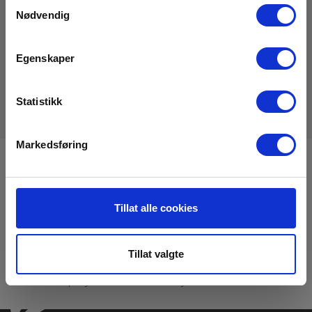
Samtykkevalg
Brosjyrer
Nødvendig
Elma_Brochure_Lechler_Full_Cone_Nozzles_Acessories_EN.p
Egenskaper
Brosjyrer
Elma_Brochure_Lechler_Full_Cone_Nozzles_Spray_pattern_E
Statistikk
Markedsføring
Registrere deg for nyhetsbrev!
Hold deg oppdatert og få de gode tilbudene på mail
med våre ukentlige nyhetsbrev E-News
Tillat alle cookies
Meld meg på
Tillat valgte
Les mer i vår
GDPR Personvernbeskyttelse
. Du kan når som helst avslutte
abonnementet på nyhetsbrevet via en link i nyhetsmailen.