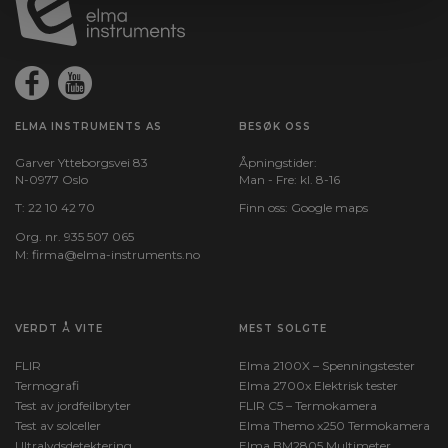
ELMA INSTRUMENTS AS
BESØK OSS
Garver Ytteborgsvei 83
Åpningstider:
N-0977 Oslo
Man - Fre: kl. 8-16
T:
22 10 42 70
Finn oss:
Google maps
Org. nr. 935 507 065
M:
firma@elma-instruments.no​
VERDT Å VITE
MEST SOLGTE
FLIR
Elma 2100X – Spenningstester
Termografi
Elma 2700x Elektrisk tester
Test av jordfeilbryter
FLIR C5 – Termokamera
Test av solceller
Elma Themo x250 Termokamera
Ultralydsdetektering
Elma BM2805 Multimeter