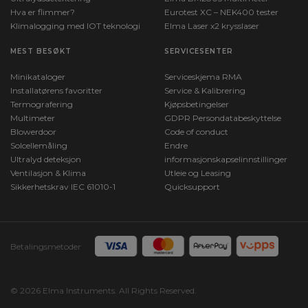
Hva er flimmer?
Eurotest XC – NEK400 tester
Klimalogging med IOT teknologi
Elma Laser x2 krysslaser
MEST BESØKT
SERVICESENTER
Minikataloger
Serviceskjema RMA
Installatørens favoritter
Service & Kalibrering
Termografering
Kjøpsbetingelser
Multimeter
GDPR Persondatabeskyttelse
Blowerdoor
Code of conduct
Solcellemåling
Endre
Ultralyd deteksjon
informasjonskapselinnstillinger
Ventilasjon & Klima
Utleie og Leasing
Sikkerhetskrav IEC 61010-1
Quicksupport
Betalingsmetoder
© 2026 Elma Instruments. All Rights Reserved.