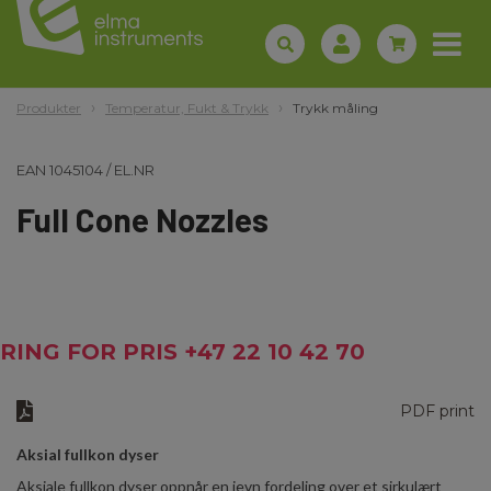
Produkter
Temperatur, Fukt & Trykk
Trykk måling
EAN
1045104
/
EL.NR
Full Cone Nozzles
RING FOR PRIS +47 22 10 42 70
PDF print
Aksial fullkon dyser
Aksiale fullkon dyser oppnår en jevn fordeling over et sirkulært