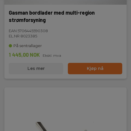
Gasman bordlader med multi-region
strømforsyning
EAN 5706445590308
EL.NR 8023385
På sentrallager
1 445,00 NOK
Ekskl. mva
Les mer
Kjøp nå