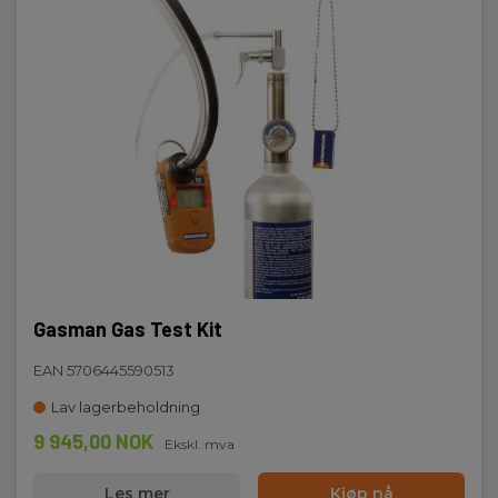
Gasman Gas Test Kit
EAN 5706445590513
Lav lagerbeholdning
9 945,00 NOK
Ekskl. mva
Les mer
Kjøp nå