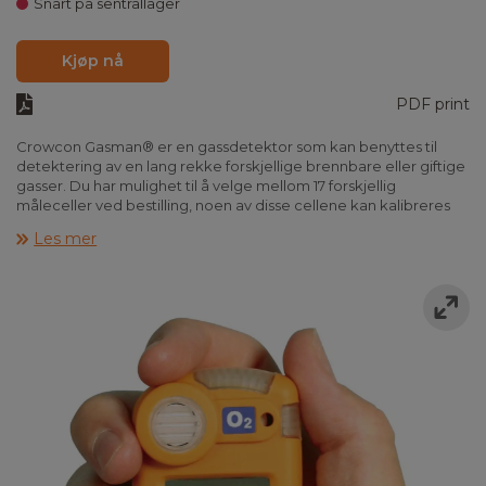
Snart på sentrallager
Kjøp nå
PDF print
Crowcon Gasman® er en gassdetektor som kan benyttes til
detektering av en lang rekke forskjellige brennbare eller giftige
gasser. Du har mulighet til å velge mellom 17 forskjellig
måleceller ved bestilling, noen av disse cellene kan kalibreres
slik at de detekterer forskjellige gassarter.
Les mer
Crowcon Gasman er en liten og hendig gassdetektor som
enkelt festes i beltet eller plasseres i brystlommen. Betjeningen
av detektoren skjer via én knapp og i displayet vises det
aktuelle gassnivået. Med funksjonstasten kan du velge å få frem
topp verdier, hendelsesforløp, kalibreringsvarsler og celle og
batteristatus. Det er også mulighet for å legge inn to
alarmgenser, og for giftige gasser er det også mulig å legge inn
en tidsbegrenset alarmgrense. Instrumentet gir ved alarm et
akustisk, visuelt og et vibrasjonssignal. Dataloggeren har en
kapasitet på 900 timer ved 1 minutt loggeinterval og mer en
4800 datalogginger med sanntids klokke. Crowcon Gasman®
kan lades via f.eks. billader.