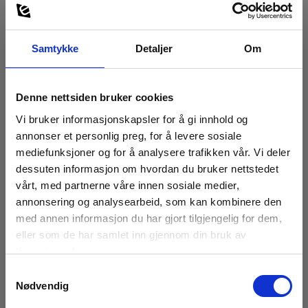
Gas Type:
SO2
Samtykke
Detaljer
Om
SO2 min (ppm):
0
Denne nettsiden bruker cookies
Vekt (g):
Vi bruker informasjonskapsler for å gi innhold og
118
annonser et personlig preg, for å levere sosiale
mediefunksjoner og for å analysere trafikken vår. Vi deler
Dimensjoner HxBxD (mm):
dessuten informasjon om hvordan du bruker nettstedet
90x48x24
Kommunikasjonskitt til Gasman
vårt, med partnerne våre innen sosiale medier,
annonsering og analysearbeid, som kan kombinere den
EAN 5706445590292
SO2 maks (ppm):
med annen informasjon du har gjort tilgjengelig for dem,
EL.NR 8023390
20
eller som de har samlet inn gjennom din bruk av
Lav lagerbeholdning
tjenestene deres.
4 295,00 NOK
Ekskl. mva
Samtykkevalg
Nødvendig
Les mer
Kjøp nå