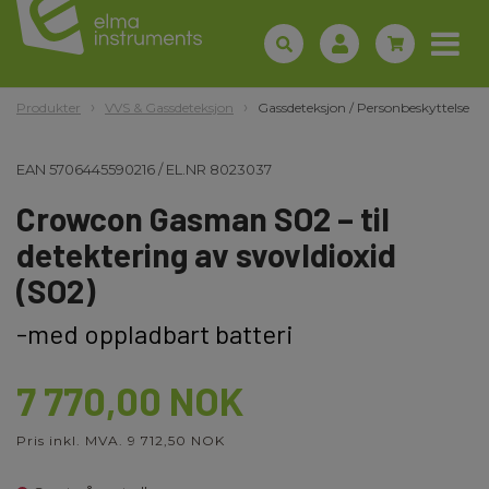
Produkter
VVS & Gassdeteksjon
Gassdeteksjon / Personbeskyttelse
EAN
5706445590216
/
EL.NR
8023037
Crowcon Gasman SO2 – til
detektering av svovldioxid
(SO2)
-med oppladbart batteri
7 770,00 NOK
Pris inkl. MVA. 9 712,50 NOK