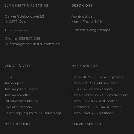
ELMA INSTRUMENTS AS
BESØK OSS
Garver Ytteborgsvei 83
Åpningstider:
N-0977 Oslo
Man - Fre: kl. 8-16
T:
22 10 42 70
Finn oss:
Google maps
Org. nr. 935 507 065
M:
firma@elma-instruments.no​
VERDT Å VITE
MEST SOLGTE
FLIR
Elma 2100X – Spenningstester
Termografi
Elma 2700x Elektrisk tester
Test av jordfeilbryter
FLIR C5 – Termokamera
Test av solceller
Elma Themo x250 Termokamera
Ultralydsdetektering
Elma BM2805 Multimeter
Hva er flimmer?
Eurotest XC – NEK400 tester
Klimalogging med IOT teknologi
Elma Laser x2 krysslaser
MEST BESØKT
SERVICESENTER