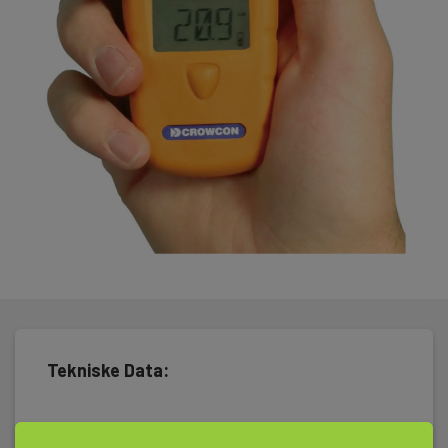
Gasman kan fås med måleceller for O2, CO, H2S, Lel, SO2,AM,
CL2, FL, NO2, HF, O3, HCL, HCN og NH3. Crowcon Gasman3® har
utskiftbare celler. Når en celle er utbrent sendes detektoren til
Elma Instruments for utskiftning av celle og kalibrering.
Til Crowcon Gasman® kan det leveres ekstrautstyr til
administrasjon av detektorer. Du kan skrive ut statusrapporter,
foreta kalibrering, endre alarmgrenser og nullstilling av
detektoren. Kan leveres med eller uten oppladbart batteri.
Crowcon Gasman® leveres med batteri og brukerveiledning,
og er godkjent ihht. ATEX II 1G/2G EEx ia IIC T4.
Tekniske Data:
Batteri