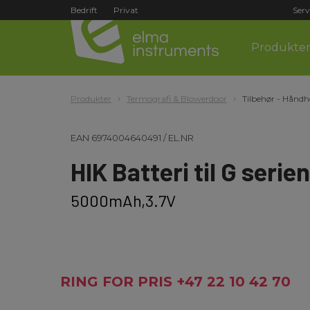
Bedrift
Privat
Serv
Produkte
Produkter
Termografi & Blowerdoor
Tilbehør - Håndh
EAN
6974004640491
/
EL.NR
HIK Batteri til G serien
5000mAh,3.7V
RING FOR PRIS +47 22 10 42 70