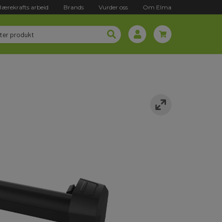
Bærekrafts arbeid
Brands
Vurder oss
Om Elma