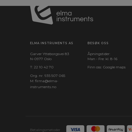
ELMA INSTRUMENTS AS
BESØK OSS
Garver Ytteborgsvei 83
Åpningstider:
N-0977 Oslo
Man - Fre: kl. 8-16
T:
22 10 42 70
Finn oss:
Google maps
Org. nr. 935 507 065
M:
firma@elma-
instruments.no​
Betalingsmetoder