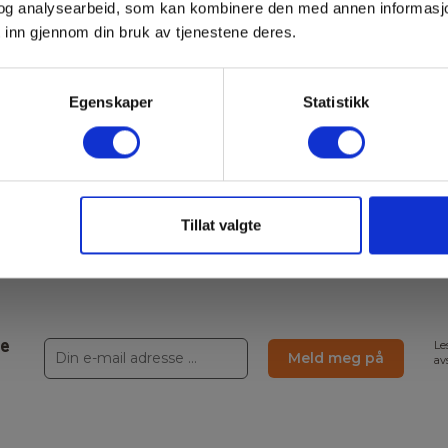
og analysearbeid, som kan kombinere den med annen informasjon d
 inn gjennom din bruk av tjenestene deres.
 mm
Egenskaper
Statistikk
Tillat valgte
ne
Le
Meld meg på
av