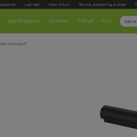
iceportal
Last ned
Viten & Kurs
Service, kalibrering & utleie
r
Applikasjoner
Nyheter
Tilbud
Kurs
oldt termografi