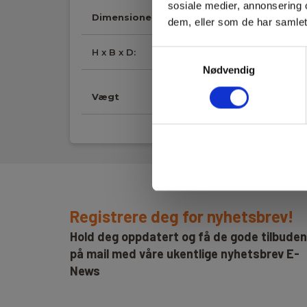
sosiale medier, annonsering 
Dimensioner
dem, eller som de har samlet
H x B x D:
148 mm x 40 mm x 51
Samtykkevalg
Nødvendig
Vægt
Registrere deg for nyhetsbrev!
Hold deg oppdatert og få de gode tilbude
på mail med våre ukentlige nyhetsbrev E-
News