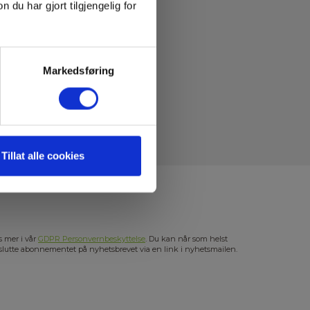
u har gjort tilgjengelig for
Markedsføring
Tillat alle cookies
s mer i vår
GDPR Personvernbeskyttelse
. Du kan når som helst
slutte abonnementet på nyhetsbrevet via en link i nyhetsmailen.