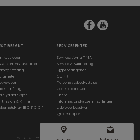
EST BESØKT
SERVICESENTER
nikataloger
Serviceskjema RMA
stallatørens favoritter
Service & Kalibrering
rmografering
Kjøpsbetingelser
ltimeter
GDPR
owerdoor
Persondatabeskyttelse
lcellemåling
Code of conduct
tralyd deteksjon
Endre
ntilasjon & Klima
informasjonskapselinnstillinger
kkerhetskrav IEC 61010-1
Utleie og Leasing
Quicksupport
© 2026 Elma Instruments. All Rights Reserved.
Finn oss
Nyhetsbrev