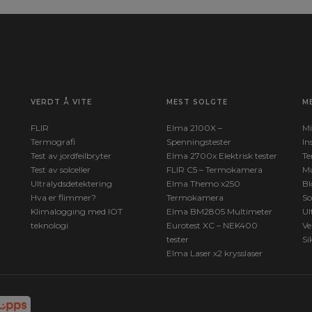
VERDT Å VITE
MEST SOLGTE
M
FLIR
Elma 2100X –
Mi
Termografi
Spenningstester
In
Test av jordfeilbryter
Elma 2700x Elektrisk tester
Te
Test av solceller
FLIR C5 – Termokamera
Mu
Ultralydsdetektering
Elma Themo x250
Bl
Hva er flimmer?
Termokamera
So
Klimalogging med IOT
Elma BM2805 Multimeter
Ul
teknologi
Eurotest XC – NEK400
Ve
tester
Si
Elma Laser x2 krysslaser