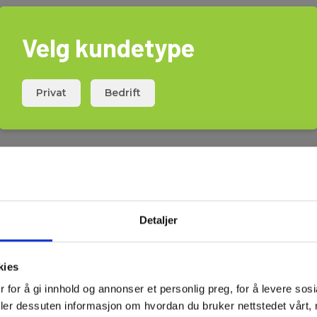
Velg kundetype
Privat
Bedrift
Last ned
Detaljer
UN38.3
Elma_C
kies
 for å gi innhold og annonser et personlig preg, for å levere sos
deler dessuten informasjon om hvordan du bruker nettstedet vårt,