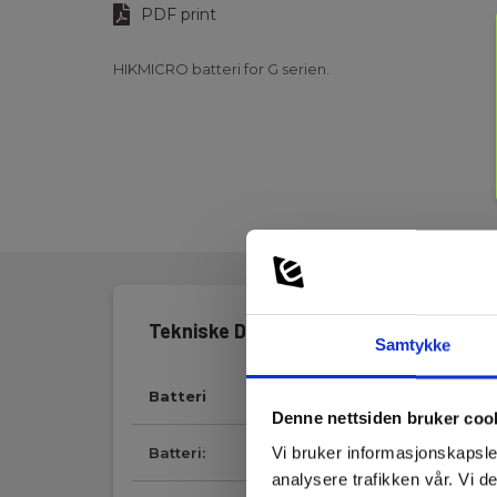
PDF print
HIKMICRO batteri for G serien.
Tekniske Data:
Samtykke
Batteri
Denne nettsiden bruker coo
Vi bruker informasjonskapsler
Batteri:
1 Li-ion (inkl.)
analysere trafikken vår. Vi 