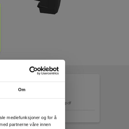
Om
ertificate_HIK_HIKG61_UN38.3_EN.pdf
iale mediefunksjoner og for å
 med partnerne våre innen