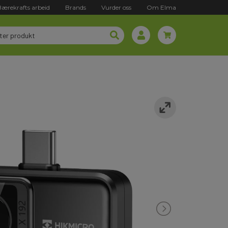
Bærekrafts arbeid
Brands
Vurder oss
Om Elma