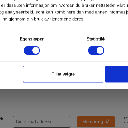
V2_EN.
deler dessuten informasjon om hvordan du bruker nettstedet vårt,
og analysearbeid, som kan kombinere den med annen informasjon d
Declaration
 inn gjennom din bruk av tjenestene deres.
of
697400
Conformity
Egenskaper
Statistikk
Manualer
697400
697400
Manualer
V2_EN.
Tillat valgte
ne
Le
Meld meg på
av