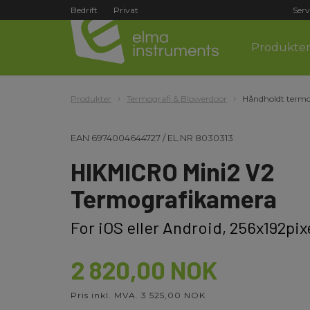
Bedrift
Privat
Serv
Produkte
Produkter
Termografi & Blowerdoor
Håndholdt termo
EAN
6974004644727
/
EL.NR
8030313
HIKMICRO Mini2 V2
Termografikamera
For iOS eller Android, 256x192pi
2 820,00 NOK
Pris inkl. MVA. 3 525,00 NOK