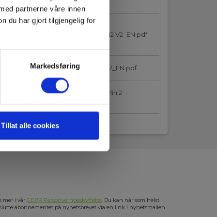
pdf
 med partnerne våre innen
u har gjort tilgjengelig for
4644727_Elma_DoC_Hikmicro_Mini2 V2_EN.pdf
Markedsføring
4644727_Elma_Manual_HIK_Mini2V2_EN.pdf
4644727_Elma_Manual_Hikmicro_Mini2
pdf
Tillat alle cookies
s mer i vår
GDPR Personvernbeskyttelse
. Du kan når som helst
slutte abonnementet på nyhetsbrevet via en link i nyhetsmailen.