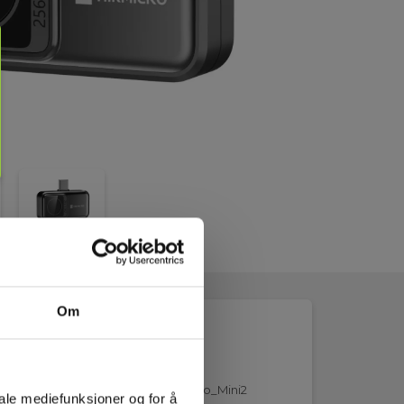
Om
4644727_Elma_Datasheet_Hikmicro_Mini2
iale mediefunksjoner og for å