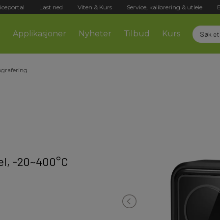
iceportal
Last ned
Viten & Kurs
Service, kalibrering & utleie
r
Applikasjoner
Nyheter
Tilbud
Kurs
grafering
xel, -20~400°C