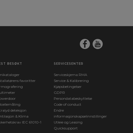
EST BESØKT
SERVICESENTER
nikataloger
Serviceskjema RMA
stallatørens favoritter
Service & Kalibrering
rmografering
Kjøpsbetingelser
ltimeter
GDPR
owerdoor
Persondatabeskyttelse
lcellemåling
Code of conduct
tralyd deteksjon
Endre
ntilasjon & Klima
informasjonskapselinnstillinger
kkerhetskrav IEC 61010-1
Utleie og Leasing
Quicksupport