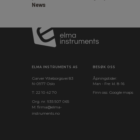
News
Level/span:
Auto,Manuel
Billedtilstand:
Termografisk,Blend,V
Billedopdatering:
25 Hz
Udformning:
Til smartphone
ELMA INSTRUMENTS AS
BESØK OSS
Garver Ytteborgsvei 83
Åpningstider:
Anvendelsesområde:
Kontrol,Fejlfinding
N-0977 Oslo
Man - Fre: kl. 8-16
T:
22 10 42 70
Finn oss:
Google maps
Kommunikation
Org. nr. 935 507 065
M:
firma@elma-
instruments.no​
Kommunikation:
USB
Mobilapp