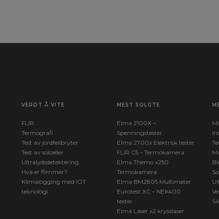
isuel
VERDT Å VITE
MEST SOLGTE
M
FLIR
Elma 2100X –
Mi
Termografi
Spenningstester
In
Test av jordfeilbryter
Elma 2700x Elektrisk tester
Te
Test av solceller
FLIR C5 – Termokamera
Mu
Ultralydsdetektering
Elma Themo x250
Bl
Hva er flimmer?
Termokamera
So
Klimalogging med IOT
Elma BM2805 Multimeter
Ul
teknologi
Eurotest XC – NEK400
Ve
tester
Si
Elma Laser x2 krysslaser