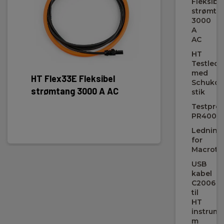
Fleksibe
Kapslingsklasse:
strømta
40
3000
A
AC
Frekvens område:
47-63Hz
HT
Testledn
med
HT Flex33E Fleksibel
HT Te
Kommunikasjon:
Schuko-
WiFi,USB
strømtang 3000 A AC
Schuk
stik
Testpro
Harmonisk:
PR400
Til 49.
Ledning
for
Isolationsmodstands område:
Macrote
0-20-100-200-1000MΩ
USB
kabel
Isolationsmodstands prøvespænding:
C2006
50-100-250-500-1000V
til
HT
instrume
Isolationsmodstands opløsning:
m