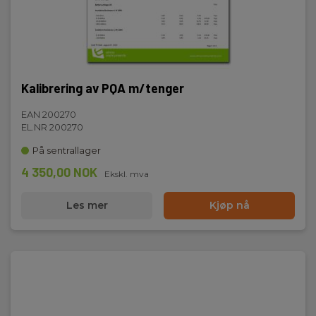
Strømtenger:
2
Harmoniske/THD:
Kalibrering av PQA m/tenger
Ja
EAN 200270
Batteri:
EL.NR 200270
6 stk , AA,Li-ion, Ekskl.
På sentrallager
4 350,00 NOK
Vekt (kg):
Ekskl. mva
1,2
Les mer
Kjøp nå
Dimensjoner HxBxD (mm):
225 x 165 x 75