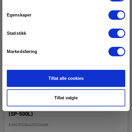
Egenskaper
Statistikk
Markedsføring
Tillat alle cookies
Tillat valgte
Bærestropp for Combitest 419/420/425/G3
(SP-500L)
EAN 5706445500468