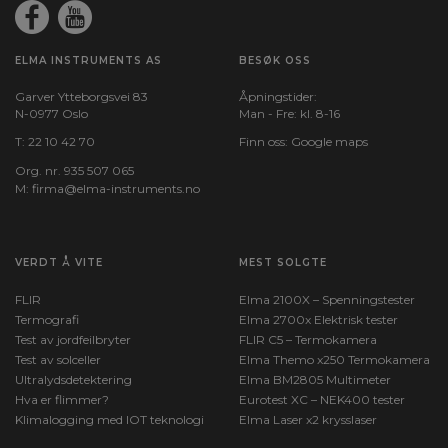
ELMA INSTRUMENTS AS
BESØK OSS
Garver Ytteborgsvei 83
Åpningstider:
N-0977 Oslo
Man - Fre: kl. 8-16
T:
22 10 42 70
Finn oss:
Google maps
Org. nr. 935 507 065
M:
firma@elma-instruments.no​
VERDT Å VITE
MEST SOLGTE
FLIR
Elma 2100X – Spenningstester
Termografi
Elma 2700x Elektrisk tester
Test av jordfeilbryter
FLIR C5 – Termokamera
Test av solceller
Elma Themo x250 Termokamera
Ultralydsdetektering
Elma BM2805 Multimeter
Hva er flimmer?
Eurotest XC – NEK400 tester
Klimalogging med IOT teknologi
Elma Laser x2 krysslaser