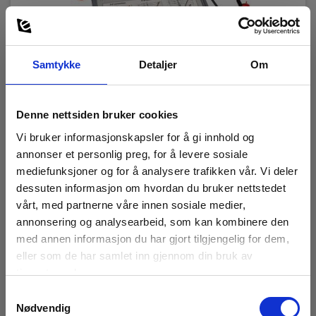
Samtykke
Detaljer
Om
HT IMP 57 Kortsluttningsstrøm/Adapter-100KA
Denne nettsiden bruker cookies
EAN 5703534218105
EL.NR 8023001
Vi bruker informasjonskapsler for å gi innhold og
annonser et personlig preg, for å levere sosiale
Lav lagerbeholdning
mediefunksjoner og for å analysere trafikken vår. Vi deler
29 795,00 NOK
Ekskl. mva
dessuten informasjon om hvordan du bruker nettstedet
vårt, med partnerne våre innen sosiale medier,
Les mer
Kjøp nå
annonsering og analysearbeid, som kan kombinere den
med annen informasjon du har gjort tilgjengelig for dem,
eller som de har samlet inn gjennom din bruk av
tjenestene deres.
Samtykkevalg
Nødvendig