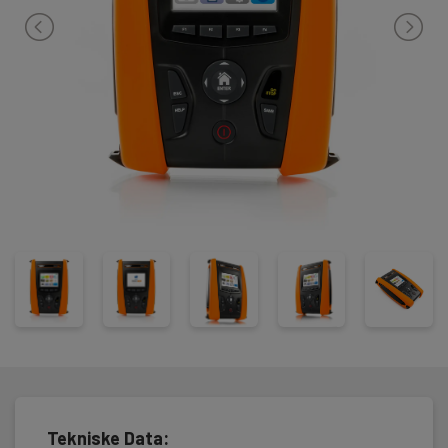
måling.
Installasjonstest:
HT GSC60 kan teste har i tillegg både type B jordfeilbrytere,
innebygde sikringstabeller og kontroll av I2t energiforbruk.
– Lavohmsmåling med 200mA – for måling på beskyttelsesleder
og utjevningforbindelser.
– Isolasjonstest 50, 100, 250, 500 og 1000V – for måling av
isolasjonsmotstand.
– Loop/sløyfe impedans fase/fase, fase/null og fase/jord, med
direkte visning i ohm og beregning av
Kortslutningsstrøm i A og kA. For beregning av Ik min og Ik maks.
– Med adapter IMP 57 kan man måle lav impedans i mΩ og høye
kortslutningsnivåer opptil 100kA
– Tester alle typer FI/PFI/HPFI jordfeilbrytere, type A, B, AC og
selektive, 0/180° og viser direkte
utkoblingstid, utkoblingsstrøm, Ub/berøringsspenning og
jordmotstand.
– Overgangsmotstand til jord 2-polet uten spyd og 3-polet med
referansespyd (inkl.).
– Jordmotstand/ledningsevne 4-polet med 4 spyd (inkl.)
– Måler spenning, frekvens og fasefølge.
– Minne til 999 målinger, med kommentarer direkte på
touchskjerm.
Tekniske Data: