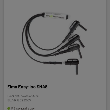
Elma Easy-Iso SN48
EAN 5706445320769
EL.NR 8023907
På sentrallager