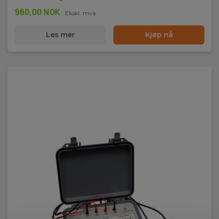
960,00 NOK
Ekskl. mva
Les mer
Kjøp nå