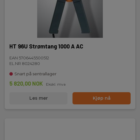
HT 96U Strømtang 1000 A AC
EAN 5706445500512
EL.NR 8024280
Snart på sentrallager
5 820,00 NOK
Ekskl. mva
Les mer
Kjøp nå