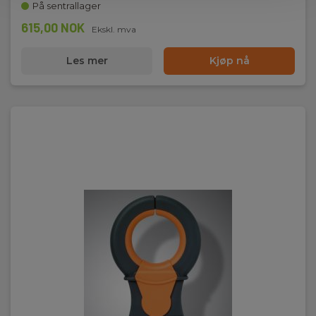
På sentrallager
615,00 NOK
Ekskl. mva
Les mer
Kjøp nå