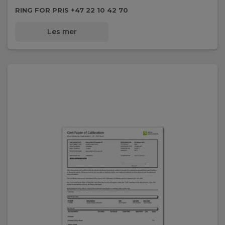
RCD udkoblingstid:
RING FOR PRIS +47 22 10 42 70
0-1000ms
Les mer
Forsyningsspænding:
100-240V AC 50/60Hz (Inkl.)
Hukommelse:
999 lokationer/8Mb
IEC 61010 Kategori:
KAT IV 300V / KAT III 350V 600V mellem inputs
Batteri:
6 stk. genopladelig AA 1,5V (Inkl.)
Dimensioner:
225 x 165 x 75mm
Nettovægt:
1,2kg