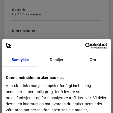
Batteri:
6 x AA Alkaline (inkl.)
Dimensioner
Jordmotstand
Vis mer
Samtykke
Detaljer
Om
Display :
LCD monocrom
Kapslingsklasse:
Denne nettsiden bruker cookies
Last ned
54
Vi bruker informasjonskapsler for å gi innhold og
annonser et personlig preg, for å levere sosiale
Manualer
Batteri:
mediefunksjoner og for å analysere trafikken vår. Vi deler
Elma_Manual_Kyoritsu_4105__DK-NO_SE_EN.pdf
6x1,5V LR06 (inkl.)
dessuten informasjon om hvordan du bruker nettstedet
vårt, med partnerne våre innen sosiale medier,
Manualer
Dimensioner: