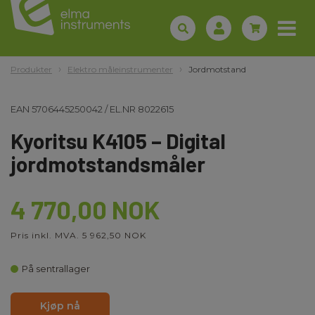
Produkter
Elektro måleinstrumenter
Jordmotstand
EAN
5706445250042
/
EL.NR
8022615
Kyoritsu K4105 – Digital
jordmotstandsmåler
4 770,00 NOK
Pris inkl. MVA. 5 962,50 NOK
På sentrallager
Kjøp nå