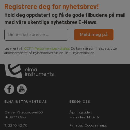
Registrere deg for nyhetsbrev!
Hold deg oppdatert og få de gode tilbudene på mail
med våre ukentlige nyhetsbrev E-News
Meld meg på
Les mer i vår
GDPR Personvernbeskyttelse
. Du kan når som helst avslutte
abonnementet på nyhetsbrevet via en link i nyhetsmailen.
ELMA INSTRUMENTS AS
BESØK OSS
Garver Ytteborgsvei 83
Åpningstider:
N-0977 Oslo
Man - Fre: kl. 8-16
T:
22 10 42 70
Finn oss:
Google maps