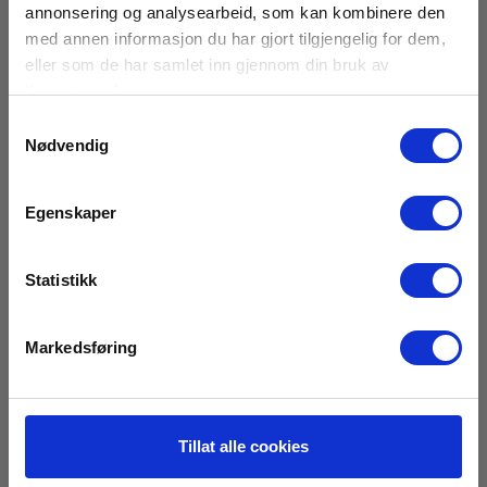
Elma_Manual_Kyoritsu_4105__EN.pdf
annonsering og analysearbeid, som kan kombinere den
105x158x70 mm
med annen informasjon du har gjort tilgjengelig for dem,
eller som de har samlet inn gjennom din bruk av
Jordspænding:
tjenestene deres.
0-200 VAC
Samtykkevalg
Nødvendig
Modstands område:
Tilbehør
0-20-200-2000Ω;
Egenskaper
Modstands opløsning:
0,01-0,1-1 Ω;
Statistikk
Nettovægt:
540 g
Markedsføring
TestStrøm A:
2,5mA 820Hz
Teststrøm A nøjagtighed:
Tillat alle cookies
± 2%+3D