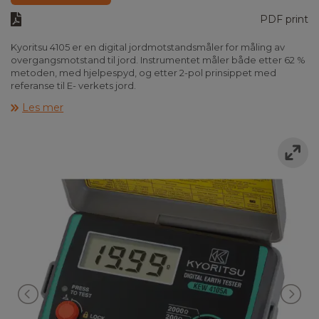
PDF print
Kyoritsu 4105 er en digital jordmotstandsmåler for måling av
overgangsmotstand til jord. Instrumentet måler både etter 62 %
metoden, med hjelpespyd, og etter 2-pol prinsippet med
referanse til E- verkets jord.
Les mer
Instrumentet måler også jordspenning. Det er låsbar testknapp,
tetthetsgrad IP 54 og en sikkerhetsklasse KAT. III ,300 V. K4105
leveres i gummiert ”veske” inkludert måleledninger, spyd,
batterier og brukerveiledning.