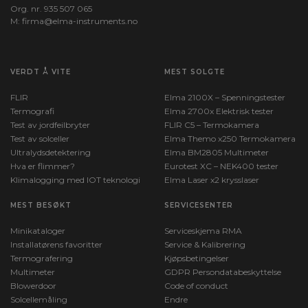
Org. nr. 935 507 065
M:
firma@elma-instruments.no​
VERDT Å VITE
MEST SOLGTE
FLIR
Elma 2100X – Spenningstester
Termografi
Elma 2700x Elektrisk tester
Test av jordfeilbryter
FLIR C5 – Termokamera
Test av solceller
Elma Themo x250 Termokamera
Ultralydsdetektering
Elma BM2805 Multimeter
Hva er flimmer?
Eurotest XC – NEK400 tester
Klimalogging med IOT teknologi
Elma Laser x2 krysslaser
MEST BESØKT
SERVICESENTER
Minikataloger
Serviceskjema RMA
Installatørens favoritter
Service & Kalibrering
Termografering
Kjøpsbetingelser
Multimeter
GDPR Persondatabeskyttelse
Blowerdoor
Code of conduct
Solcellemåling
Endre