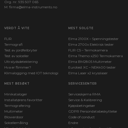
Org. nr. 935 507 065
M:
firma@elma-instruments.no​
VERDT Å VITE
MEST SOLGTE
FLIR
Elma 2100X – Spenningstester
Termografi
Elma 2700x Elektrisk tester
Test av jordfeilbryter
FLIR C5 – Termokamera
Test av solceller
Elma Themo x250 Termokamera
Ultralydsdetektering
Elma BM2805 Multimeter
Hva er flimmer?
Eurotest XC – NEK400 tester
Klimalogging med IOT teknologi
Elma Laser x2 krysslaser
MEST BESØKT
SERVICESENTER
Minikataloger
Serviceskjema RMA
Installatørens favoritter
Service & Kalibrering
Termografering
Kjøpsbetingelser
Multimeter
GDPR Persondatabeskyttelse
Blowerdoor
Code of conduct
Solcellemåling
Endre