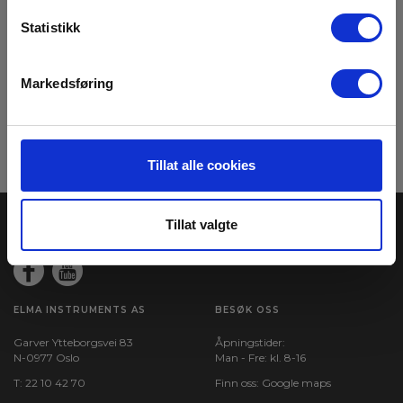
Registrere deg for nyhetsbrev!
Statistikk
Hold deg oppdatert og få de gode tilbudene på mail
med våre ukentlige nyhetsbrev E-News
Markedsføring
Meld meg på
Les mer i vår
GDPR Personvernbeskyttelse
. Du kan når som helst avslutte
abonnementet på nyhetsbrevet via en link i nyhetsmailen.
Tillat alle cookies
Tillat valgte
ELMA INSTRUMENTS AS
BESØK OSS
Garver Ytteborgsvei 83
Åpningstider:
N-0977 Oslo
Man - Fre: kl. 8-16
T:
22 10 42 70
Finn oss:
Google maps