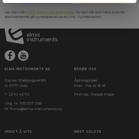
Les mer i vår
GDPR Personvernbeskyttelse
. Du kan når som helst avslutte
abonnementet på nyhetsbrevet via en link i nyhetsmailen.
ELMA INSTRUMENTS AS
BESØK OSS
Garver Ytteborgsvei 83
Åpningstider:
N-0977 Oslo
Man - Fre: kl. 8-16
T:
22 10 42 70
Finn oss:
Google maps
Org. nr. 935 507 065
M:
firma@elma-instruments.no​
VERDT Å VITE
MEST SOLGTE