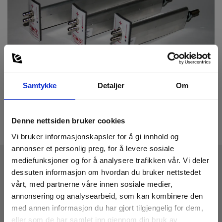
spesialmål, eller overflatebehandlet, ta kontakt med Elma på
08-447 57 70.
Debimo blader fra Kimo leveres inkl. mva. 2 m silikonslange og 2
stk. T-stykker.
Monteringsråd: For å oppnå størst mulig nøyaktighet er det
viktig at luften ikke forstyrres av f.eks. 90° bøyninger, filtre, etc.
med avstanden under, før og etter debimo-bladet.
Sirkulære kanaler:
Før: min. avstand 5 x rørdiameteren.
Samtykke
Detaljer
Om
Etter: min. avstand 3 x rørdiameteren.
Rektangulære kanaler:
Før: min. 5x√((4xHxB)/π)
Etter: min. 3x√((4xHxB)/π)
Denne nettsiden bruker cookies
Vi bruker informasjonskapsler for å gi innhold og
annonser et personlig preg, for å levere sosiale
mediefunksjoner og for å analysere trafikken vår. Vi deler
dessuten informasjon om hvordan du bruker nettstedet
Tekniske Data:
vårt, med partnerne våre innen sosiale medier,
annonsering og analysearbeid, som kan kombinere den
med annen informasjon du har gjort tilgjengelig for dem,
Dimensioner
eller som de har samlet inn gjennom din bruk av