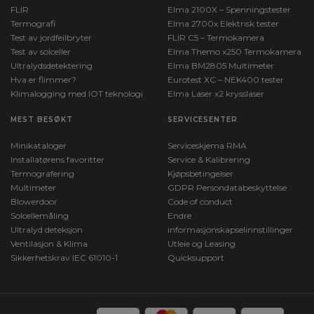
FLIR
Elma 2100X – Spenningstester
Termografi
Elma 2700x Elektrisk tester
Test av jordfeilbryter
FLIR C5 – Termokamera
Test av solceller
Elma Themo x250 Termokamera
Ultralydsdetektering
Elma BM2805 Multimeter
Hva er flimmer?
Eurotest XC – NEK400 tester
Klimalogging med IOT teknologi
Elma Laser x2 krysslaser
MEST BESØKT
SERVICESENTER
Minikataloger
Serviceskjema RMA
Installatørens favoritter
Service & Kalibrering
Termografering
Kjøpsbetingelser
Multimeter
GDPR Persondatabeskyttelse
Blowerdoor
Code of conduct
Solcellemåling
Endre
Ultralyd deteksjon
informasjonskapselinnstillinger
Ventilasjon & Klima
Utleie og Leasing
Sikkerhetskrav IEC 61010-1
Quicksupport